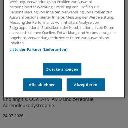
Werbung. Verwendung von Profilen zur Auswahl
In hausärztlichen Praxen wird durchaus regelmäßig auf
personalisierter Werbung. Erstellung von Profilen zur
Leitlinien zurückgegriffen – eine Umfrage zeigt allerdings
Personalisierung von Inhalten. Verwendung von Profilen zur
wegen Zeitmangels und zu umfangreicher Dokumente
Auswahl personalisierter Inhalte. Messung der Werbeleistung.
Messung der Performance von Inhalten. Analyse von
deutlichen Verbesserungsbedarf.
Zielgruppen durch Statistiken oder Kombinationen von Daten
aus verschiedenen Quellen. Entwicklung und Verbesserung der
03.08.2026
Angebote. Verwendung reduzierter Daten zur Auswahl von
Inhalten.
Liste der Partner (Lieferanten)
Juli-Sitzung des CHMP
Acht Pharma-Innovationen auf der Zielgeraden
zur EU-Zulassung
Zwecke anzeigen
Neue Ansätze gegen zu hohe Cholesterinwerte bildeten
einen Schwerpunkt der jüngsten Experten-Begutachtung
Alle ablehnen
Akzeptieren
bei der EMA: Auch gab es Zulassungsempfehlungen für
Wirkstoffe gegen Plaque-Psoriasis, primäre biliäre
Cholangitis, COVID-19, AMD und zerebrale
Adrenoleukodystrophie.
24.07.2026