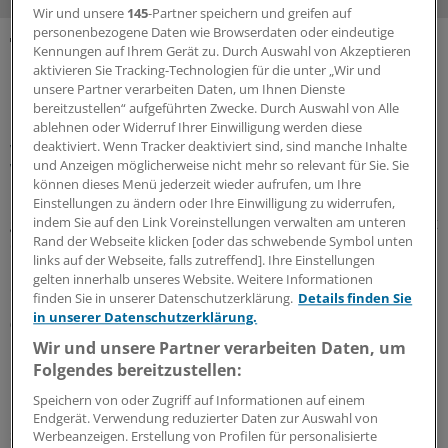
Wir und unsere
145
-Partner speichern und greifen auf
personenbezogene Daten wie Browserdaten oder eindeutige
Kennungen auf Ihrem Gerät zu. Durch Auswahl von Akzeptieren
MEHR ZUM THEMA
aktivieren Sie Tracking-Technologien für die unter „Wir und
unsere Partner verarbeiten Daten, um Ihnen Dienste
Präventionsoffensive
bereitzustellen“ aufgeführten Zwecke. Durch Auswahl von Alle
Gesundheitsrechtler Thomas Schlegel: „Krankheit
ablehnen oder Widerruf Ihrer Einwilligung werden diese
wirkt wie eine stille Rezession im Inneren der
deaktiviert. Wenn Tracker deaktiviert sind, sind manche Inhalte
und Anzeigen möglicherweise nicht mehr so relevant für Sie. Sie
Wirtschaft“
können dieses Menü jederzeit wieder aufrufen, um Ihre
Die Koalition will die Prävention als
Einstellungen zu ändern oder Ihre Einwilligung zu widerrufen,
gesamtgesellschaftliche Aufgabe stärken. Richtig so, sagt
indem Sie auf den Link Voreinstellungen verwalten am unteren
Rand der Webseite klicken [oder das schwebende Symbol unten
der Gesundheitsrechtler Professor Thomas Schlegel im
links auf der Webseite, falls zutreffend]. Ihre Einstellungen
Interview mit der Ärzte Zeitung. Das Thema habe aber
gelten innerhalb unseres Website. Weitere Informationen
eine viel größere Dimension als viele meinten.
finden Sie in unserer Datenschutzerklärung.
Details finden Sie
in unserer Datenschutzerklärung.
07.08.2026
Wir und unsere Partner verarbeiten Daten, um
Folgendes bereitzustellen:
Leitliniennutzung
Speichern von oder Zugriff auf Informationen auf einem
Hausärzte wünschen sich Leitlinien kürzer,
Endgerät. Verwendung reduzierter Daten zur Auswahl von
strukturierter und praxisnäher
Werbeanzeigen. Erstellung von Profilen für personalisierte