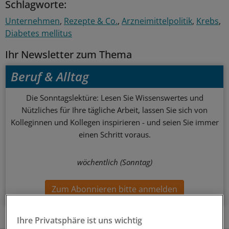
Schlagworte:
Unternehmen
Rezepte & Co.
Arzneimittelpolitik
Krebs
Diabetes mellitus
Ihr Newsletter zum Thema
Beruf & Alltag
Die Sonntagslektüre: Lesen Sie Wissenswertes und
Nützliches für Ihre tägliche Arbeit, lassen Sie sich von
Kolleginnen und Kollegen inspirieren - und seien Sie immer
einen Schritt voraus.
wöchentlich (Sonntag)
Zum Abonnieren bitte anmelden
Ihre Privatsphäre ist uns wichtig