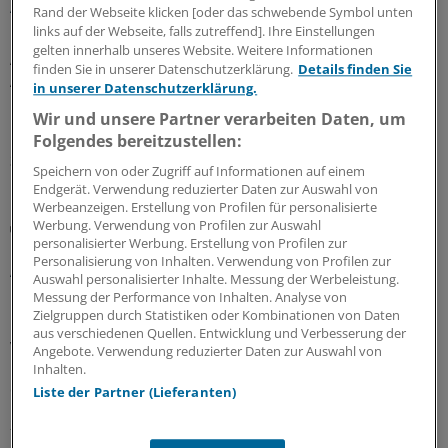
Ärzterankings gelten strenge Maßstäbe
Rand der Webseite klicken [oder das schwebende Symbol unten
links auf der Webseite, falls zutreffend]. Ihre Einstellungen
Der Bundesgerichtshof verschärft Anforderungen an
gelten innerhalb unseres Website. Weitere Informationen
Ärztesiegel: Focus-Auszeichnungen müssten
finden Sie in unserer Datenschutzerklärung.
Details finden Sie
Aussagekraft und Grenzen des Rankings klar erkennen
in unserer Datenschutzerklärung.
lassen. Das OLG muss nun erneut prüfen, ob
Wir und unsere Partner verarbeiten Daten, um
Irreführung vorliegt.
Folgendes bereitzustellen:
30.07.2026
Speichern von oder Zugriff auf Informationen auf einem
Endgerät. Verwendung reduzierter Daten zur Auswahl von
Werbeanzeigen. Erstellung von Profilen für personalisierte
Werbung. Verwendung von Profilen zur Auswahl
Berufsobergericht für Heilberufe Berlin
personalisierter Werbung. Erstellung von Profilen zur
Urteil: Kein Maulkorb für Ärzte wegen
Personalisierung von Inhalten. Verwendung von Profilen zur
Äußerungen zu COVID-Pandemie
Auswahl personalisierter Inhalte. Messung der Werbeleistung.
Messung der Performance von Inhalten. Analyse von
Das Berufsobergericht für Heilberufe Berlin kippt den
Zielgruppen durch Statistiken oder Kombinationen von Daten
Rügebescheid einer Ärztekammer, die einem Arzt
aus verschiedenen Quellen. Entwicklung und Verbesserung der
vorwirft, er habe die Gefährlichkeit der Corona-
Angebote. Verwendung reduzierter Daten zur Auswahl von
Pandemie unrichtig und verharmlosend dargestellt und
Inhalten.
damit seine Berufspflichten verletzt.
Liste der Partner (Lieferanten)
27.07.2026