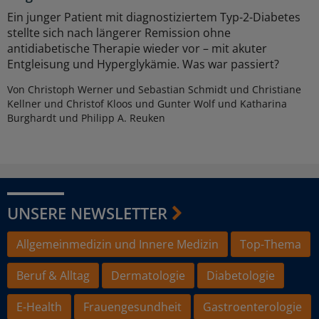
Ein junger Patient mit diagnostiziertem Typ-2-Diabetes
stellte sich nach längerer Remission ohne
antidiabetische Therapie wieder vor – mit akuter
Entgleisung und Hyperglykämie. Was war passiert?
Von Christoph Werner und Sebastian Schmidt und Christiane
Kellner und Christof Kloos und Gunter Wolf und Katharina
Burghardt und Philipp A. Reuken
UNSERE NEWSLETTER
Allgemeinmedizin und Innere Medizin
Top-Thema
Beruf & Alltag
Dermatologie
Diabetologie
E-Health
Frauengesundheit
Gastroenterologie