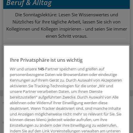
Beruf & Alltag
Die Sonntagslektüre: Lesen Sie Wissenswertes und
Nützliches für Ihre tägliche Arbeit, lassen Sie sich von
Kolleginnen und Kollegen inspirieren - und seien Sie immer
einen Schritt voraus.
wöchentlich (Sonntag)
Ihre Privatsphäre ist uns wichtig
Zum Abonnieren bitte anmelden
Wir und unsere
145
-Partner speichern und greifen auf
personenbezogene Daten wie Browserdaten oder eindeutige
Kennungen auf Ihrem Gerät zu. Durch Auswahl von Akzeptieren
aktivieren Sie Tracking-Technologien für die unter „Wir und
unsere Partner verarbeiten Daten, um Ihnen Dienste
bereitzustellen“ aufgeführten Zwecke. Durch Auswahl von Alle
ablehnen oder Widerruf Ihrer Einwilligung werden diese
deaktiviert. Wenn Tracker deaktiviert sind, sind manche Inhalte
MEHR ZUM THEMA
und Anzeigen möglicherweise nicht mehr so relevant für Sie. Sie
können dieses Menü jederzeit wieder aufrufen, um Ihre
Gesundheitsbezogene Testlogos
Einstellungen zu ändern oder Ihre Einwilligung zu widerrufen,
Bundesgerichtshof zu Focus-Ärztesiegeln: Für
indem Sie auf den Link Voreinstellungen verwalten am unteren