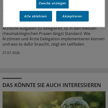
Zwecke anzeigen
Aufgabenteilung
Wie Delegation in der Rheumatologie
Alle ablehnen
Akzeptieren
funktionieren kann
Ärztliche Aufgaben zu delegieren, ist in den meisten
rheumatologischen Praxen längst Standard. Wie
Ärztinnen und Ärzte Delegation implementieren können
und was es dafür braucht, zeigt ein Leitfaden.
27.07.2026
DAS KÖNNTE SIE AUCH INTERESSIEREN