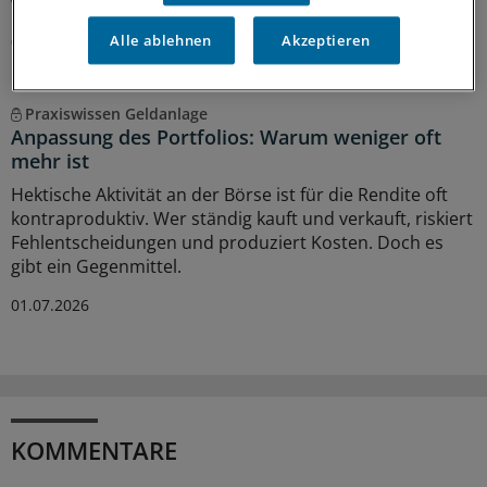
weiter sinnvoll und erfolgreich sind.
Alle ablehnen
Akzeptieren
03.07.2026
Praxiswissen Geldanlage
Anpassung des Portfolios: Warum weniger oft
mehr ist
Hektische Aktivität an der Börse ist für die Rendite oft
kontraproduktiv. Wer ständig kauft und verkauft, riskiert
Fehlentscheidungen und produziert Kosten. Doch es
gibt ein Gegenmittel.
01.07.2026
KOMMENTARE