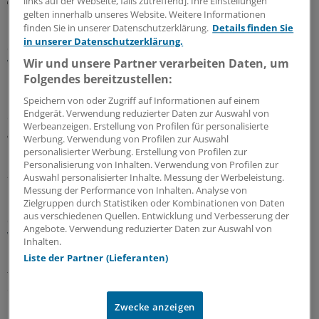
links auf der Webseite, falls zutreffend]. Ihre Einstellungen
gelten innerhalb unseres Website. Weitere Informationen
MEHR ZUM THEMA
finden Sie in unserer Datenschutzerklärung.
Details finden Sie
in unserer Datenschutzerklärung.
Geldtipp-Podcast Pferdchen trifft Fuchs
Was wir aus unseren Fehlern gelernt haben
Wir und unsere Partner verarbeiten Daten, um
Folgendes bereitzustellen:
In der 62. Folge des Geldtipp-Podcasts stellt sich der
neue Fuchs, Stefan Ziermann, vor. Pferdchen und Fuchs
Speichern von oder Zugriff auf Informationen auf einem
Endgerät. Verwendung reduzierter Daten zur Auswahl von
erinnern sich an Erfolg und Misserfolg ihrer
Werbeanzeigen. Erstellung von Profilen für personalisierte
Anlageentscheidungen und welche Konsequenzen und
Werbung. Verwendung von Profilen zur Auswahl
Lehren sie daraus gezogen haben.
personalisierter Werbung. Erstellung von Profilen zur
Personalisierung von Inhalten. Verwendung von Profilen zur
28.07.2026
Auswahl personalisierter Inhalte. Messung der Werbeleistung.
Messung der Performance von Inhalten. Analyse von
Zielgruppen durch Statistiken oder Kombinationen von Daten
aus verschiedenen Quellen. Entwicklung und Verbesserung der
Geldtipp-Podcast Pferdchen trifft Fuchs
Angebote. Verwendung reduzierter Daten zur Auswahl von
Wie sich nachhaltige Geldanlage verändert hat
Inhalten.
Durch die geopolitischen Krisen sind Investments in
Liste der Partner (Lieferanten)
fossile Energien und Rüstung attraktiv geworden. In der
61. Ausgabe des Geldtipp-Podcasts diskutieren
Pferdchen und Fuchs, wo Nachhaltigkeitskriterium auch
Zwecke anzeigen