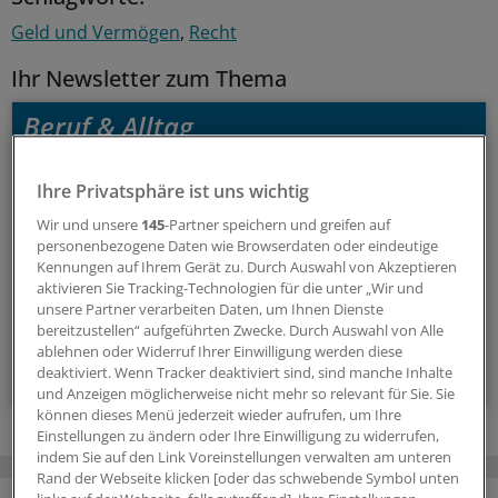
Geld und Vermögen
Recht
Ihr Newsletter zum Thema
Beruf & Alltag
Die Sonntagslektüre: Lesen Sie Wissenswertes und
Ihre Privatsphäre ist uns wichtig
Nützliches für Ihre tägliche Arbeit, lassen Sie sich von
Wir und unsere
145
-Partner speichern und greifen auf
Kolleginnen und Kollegen inspirieren - und seien Sie immer
personenbezogene Daten wie Browserdaten oder eindeutige
einen Schritt voraus.
Kennungen auf Ihrem Gerät zu. Durch Auswahl von Akzeptieren
aktivieren Sie Tracking-Technologien für die unter „Wir und
unsere Partner verarbeiten Daten, um Ihnen Dienste
wöchentlich (Sonntag)
bereitzustellen“ aufgeführten Zwecke. Durch Auswahl von Alle
ablehnen oder Widerruf Ihrer Einwilligung werden diese
Zum Abonnieren bitte anmelden
deaktiviert. Wenn Tracker deaktiviert sind, sind manche Inhalte
und Anzeigen möglicherweise nicht mehr so relevant für Sie. Sie
können dieses Menü jederzeit wieder aufrufen, um Ihre
Einstellungen zu ändern oder Ihre Einwilligung zu widerrufen,
indem Sie auf den Link Voreinstellungen verwalten am unteren
Rand der Webseite klicken [oder das schwebende Symbol unten