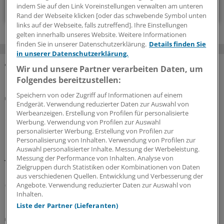
Zum Abonnieren bitte anmelden
indem Sie auf den Link Voreinstellungen verwalten am unteren
Rand der Webseite klicken [oder das schwebende Symbol unten
links auf der Webseite, falls zutreffend]. Ihre Einstellungen
gelten innerhalb unseres Website. Weitere Informationen
finden Sie in unserer Datenschutzerklärung.
Details finden Sie
in unserer Datenschutzerklärung.
Wir und unsere Partner verarbeiten Daten, um
MEHR ZUM THEMA
Folgendes bereitzustellen:
Speichern von oder Zugriff auf Informationen auf einem
Abrechnung
Endgerät. Verwendung reduzierter Daten zur Auswahl von
KV Rheinland-Pfalz rät prophylaktisch weiterhin
Werbeanzeigen. Erstellung von Profilen für personalisierte
ePA-Befüllung abzurechnen
Werbung. Verwendung von Profilen zur Auswahl
personalisierter Werbung. Erstellung von Profilen zur
Honorar für ePA-Befüllung ist seit August Geschichte.
Personalisierung von Inhalten. Verwendung von Profilen zur
Nicht so bei den Zahnärzten, die dürfen noch bis
Auswahl personalisierter Inhalte. Messung der Werbeleistung.
Jahresende. Das wollen KBV und KVen auch erreichen.
Messung der Performance von Inhalten. Analyse von
Doch hier gilt: Nur wer schreibt, der bleibt!
Zielgruppen durch Statistiken oder Kombinationen von Daten
aus verschiedenen Quellen. Entwicklung und Verbesserung der
07.08.2026
Angebote. Verwendung reduzierter Daten zur Auswahl von
Inhalten.
Liste der Partner (Lieferanten)
G-BA / Innovationsfonds