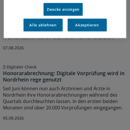
App-basiertes Monitoring hilft Frauen mit
metastasiertem Brustkrebs
Zwecke anzeigen
Der Innovationsausschuss beim Gemeinsamen
Bundesausschuss empfiehlt das Projekt „PRO B“ für
Alle ablehnen
Akzeptieren
einen Transfer in die Regelversorgung. Drei
Krankenkassen wollen dies schon vorher anbieten.
07.08.2026
Digitaler Check
Honorarabrechnung: Digitale Vorprüfung wird in
Nordrhein rege genutzt
Seit Juni können nun auch Ärztinnen und Ärzte in
Nordrhein ihre Honorarabrechnungen während des
Quartals durchleuchten lassen. In den ersten beiden
Monaten sind über 20.000 Vorprüfungen eingegangen.
05.08.2026