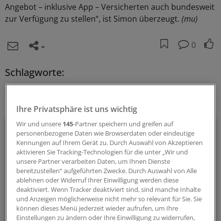
Angebot – inklusive App – Versicherten auch bundesweit
zur Verfügung zu stellen“, ist Simon überzeugt.
(mu)
0
Schlagworte:
Digitalisierung und IT
Rheinland-Pfalz
Pflege
Ihr Newsletter zum Thema
Ihre Privatsphäre ist uns wichtig
Wir und unsere
145
-Partner speichern und greifen auf
E-Health
personenbezogene Daten wie Browserdaten oder eindeutige
Kennungen auf Ihrem Gerät zu. Durch Auswahl von Akzeptieren
Bei E-Health und Digitalisierung geht die Entwicklung rasant
aktivieren Sie Tracking-Technologien für die unter „Wir und
unsere Partner verarbeiten Daten, um Ihnen Dienste
voran. Mit diesem Newsletter bleiben Sie immer auf dem
bereitzustellen“ aufgeführten Zwecke. Durch Auswahl von Alle
neuesten Stand.
ablehnen oder Widerruf Ihrer Einwilligung werden diese
deaktiviert. Wenn Tracker deaktiviert sind, sind manche Inhalte
und Anzeigen möglicherweise nicht mehr so relevant für Sie. Sie
monatlich (Samstag)
können dieses Menü jederzeit wieder aufrufen, um Ihre
Einstellungen zu ändern oder Ihre Einwilligung zu widerrufen,