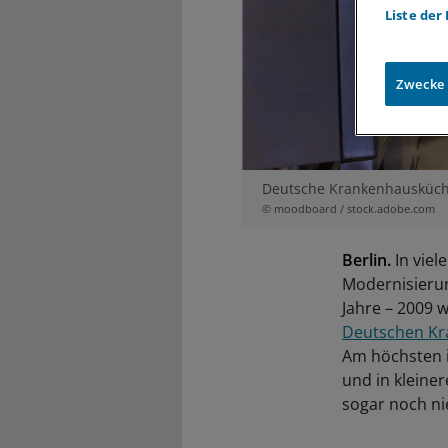
Liste der
Zwecke
Deutsche Krankenhausküche
© moodboard / stock.adobe.com
Berlin.
In viel
Modernisierun
Jahre – 2009 w
Deutschen Kra
Am höchsten 
und in klein
sogar noch nie