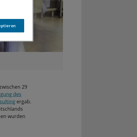
eptieren
nzwischen 29
agung des
sulting
ergab.
utschlands
chen wurden