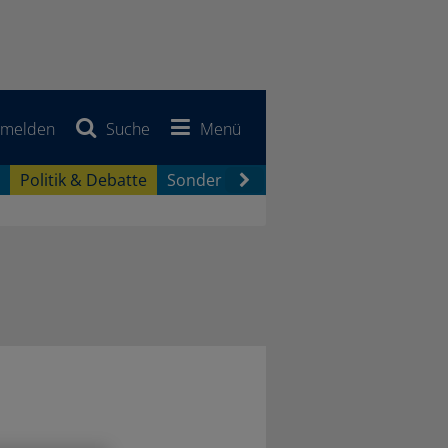
melden
Suche
Menü
Politik & Debatte
Sonderberichte
Newsletter
Jobb