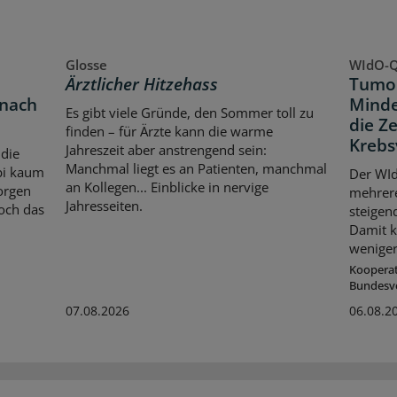
Glosse
WIdO-Q
Ärztlicher Hitzehass
Tumor
 nach
Minde
Es gibt viele Gründe, den Sommer toll zu
die Z
finden – für Ärzte kann die warme
Krebs
Jahreszeit aber anstrengend sein:
 die
Manchmal liegt es an Patienten, manchmal
bi kaum
Der WId
an Kollegen... Einblicke in nervige
orgen
mehrer
Jahresseiten.
och das
steigen
Damit k
weniger
Koopera
Bundesv
07.08.2026
06.08.2