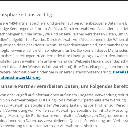
nds Krankenhaus-Küchen herrscht enormer Modernisierung
aben für Lebensmittel sind faktisch gesunken.
vatsphäre ist uns wichtig
nsere
145
-Partner speichern und greifen auf personenbezogene Daten wie 
utige Kennungen auf Ihrem Gerät zu. Durch Auswahl von Akzeptieren aktivi
14.01.2020, 14:34 Uhr
| aktualisiert:
16.01.2020, 13:33 Uhr
echnologien für die unter „Wir und unsere Partner verarbeiten Daten, um I
ellen“ aufgeführten Zwecke. Durch Auswahl von Alle ablehnen oder Widerruf
ng werden diese deaktiviert. Wenn Tracker deaktiviert sind, sind manche Inh
öglicherweise nicht mehr so relevant für Sie. Sie können dieses Menü jeder
um Ihre Einstellungen zu ändern oder Ihre Einwilligung zu widerrufen, indem
nstellungen verwalten am unteren Rand der Webseite klicken [oder das sc
en links auf der Webseite, falls zutreffend]. Ihre Einstellungen gelten inner
eitere Informationen finden Sie in unserer Datenschutzerklärung.
Details 
Datenschutzerklärung.
 unsere Partner verarbeiten Daten, um Folgendes bereit
von oder Zugriff auf Informationen auf einem Endgerät. Verwendung reduzi
l von Werbeanzeigen. Erstellung von Profilen für personalisierte Werbung
en zur Auswahl personalisierter Werbung. Erstellung von Profilen zur Person
en. Verwendung von Profilen zur Auswahl personalisierter Inhalte. Messung
ung. Messung der Performance von Inhalten. Analyse von Zielgruppen durch
inationen von Daten aus verschiedenen Quellen. Entwicklung und Verbess
 Verwendung reduzierter Daten zur Auswahl von Inhalten.