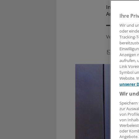
In Deutschla
Auch die Ausg
Ihre Pri
Wir und u
oder einde
Veröffentlicht:
Tracking-T
bereitzust
Einwilligu
Anzeigen m
aufrufen, 
Link Vorei
Symbol unt
Website. W
unserer 
Wir und
Speichern 
zur Auswah
von Profil
von Inhalt
Werbeleist
oder Komb
Angebote.