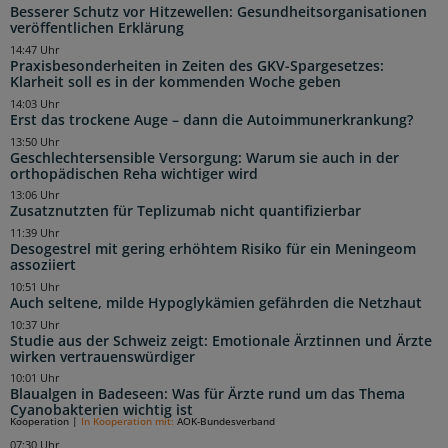
Besserer Schutz vor Hitzewellen: Gesundheitsorganisationen
veröffentlichen Erklärung
14:47 Uhr
Praxisbesonderheiten in Zeiten des GKV-Spargesetzes:
Klarheit soll es in der kommenden Woche geben
14:03 Uhr
Erst das trockene Auge – dann die Autoimmunerkrankung?
13:50 Uhr
Geschlechtersensible Versorgung: Warum sie auch in der
orthopädischen Reha wichtiger wird
13:06 Uhr
Zusatznutzten für Teplizumab nicht quantifizierbar
11:39 Uhr
Desogestrel mit gering erhöhtem Risiko für ein Meningeom
assoziiert
10:51 Uhr
Auch seltene, milde Hypoglykämien gefährden die Netzhaut
10:37 Uhr
Studie aus der Schweiz zeigt: Emotionale Ärztinnen und Ärzte
wirken vertrauenswürdiger
10:01 Uhr
Blaualgen in Badeseen: Was für Ärzte rund um das Thema
Cyanobakterien wichtig ist
Kooperation
|
In Kooperation mit:
AOK-Bundesverband
07:30 Uhr