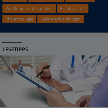
PolitKompass Gesundheit
Rechtssplitter
Rheumatologie
Seltene Erkrankungen
LESETIPPS