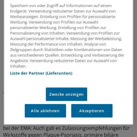
MEHR ZUM THEMA
Speichern von oder Zugriff auf Informationen auf einem
Endgerät. Verwendung reduzierter Daten zur Auswahl von
Werbeanzeigen. Erstellung von Profilen für personalisierte
Leitliniennutzung
Werbung. Verwendung von Profilen zur Auswahl
Hausärzte wünschen sich Leitlinien kürzer,
personalisierter Werbung. Erstellung von Profilen zur
strukturierter und praxisnäher
Personalisierung von Inhalten. Verwendung von Profilen zur
Auswahl personalisierter Inhalte. Messung der Werbeleistung.
In hausärztlichen Praxen wird durchaus regelmäßig auf
Messung der Performance von Inhalten. Analyse von
Leitlinien zurückgegriffen – eine Umfrage zeigt allerdings
Zielgruppen durch Statistiken oder Kombinationen von Daten
wegen Zeitmangels und zu umfangreicher Dokumente
aus verschiedenen Quellen. Entwicklung und Verbesserung der
deutlichen Verbesserungsbedarf.
Angebote. Verwendung reduzierter Daten zur Auswahl von
Inhalten.
03.08.2026
Liste der Partner (Lieferanten)
Juli-Sitzung des CHMP
Zwecke anzeigen
Acht Pharma-Innovationen auf der Zielgeraden
zur EU-Zulassung
Alle ablehnen
Akzeptieren
Neue Ansätze gegen zu hohe Cholesterinwerte bildeten
einen Schwerpunkt der jüngsten Experten-Begutachtung
bei der EMA: Auch gab es Zulassungsempfehlungen für
Wirkstoffe gegen Plaque-Psoriasis, primäre biliäre