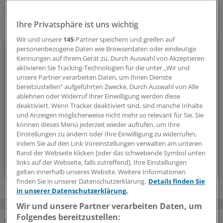
Qualitätsmanagement
Berlin
Ihre Privatsphäre ist uns wichtig
Ihr Newsletter zum Thema
Wir und unsere
145
-Partner speichern und greifen auf
Beruf & Alltag
personenbezogene Daten wie Browserdaten oder eindeutige
Kennungen auf Ihrem Gerät zu. Durch Auswahl von Akzeptieren
aktivieren Sie Tracking-Technologien für die unter „Wir und
Die Sonntagslektüre: Lesen Sie Wissenswertes und
unsere Partner verarbeiten Daten, um Ihnen Dienste
Nützliches für Ihre tägliche Arbeit, lassen Sie sich von
bereitzustellen“ aufgeführten Zwecke. Durch Auswahl von Alle
Kolleginnen und Kollegen inspirieren - und seien Sie immer
ablehnen oder Widerruf Ihrer Einwilligung werden diese
deaktiviert. Wenn Tracker deaktiviert sind, sind manche Inhalte
einen Schritt voraus.
und Anzeigen möglicherweise nicht mehr so relevant für Sie. Sie
können dieses Menü jederzeit wieder aufrufen, um Ihre
Einstellungen zu ändern oder Ihre Einwilligung zu widerrufen,
wöchentlich (Sonntag)
indem Sie auf den Link Voreinstellungen verwalten am unteren
Rand der Webseite klicken [oder das schwebende Symbol unten
Zum Abonnieren bitte anmelden
links auf der Webseite, falls zutreffend]. Ihre Einstellungen
gelten innerhalb unseres Website. Weitere Informationen
finden Sie in unserer Datenschutzerklärung.
Details finden Sie
in unserer Datenschutzerklärung.
Wir und unsere Partner verarbeiten Daten, um
Folgendes bereitzustellen: