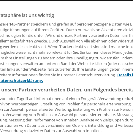
er Ärztetag! Mit Dr. Klaus Reinhardt steht wieder ein Hausar
ndesärztekammer. Das war zuletzt vor 70 Jahren der Fall.
vatsphäre ist uns wichtig
nsere
145
-Partner speichern und greifen auf personenbezogene Daten wie 
utige Kennungen auf Ihrem Gerät zu. Durch Auswahl von Akzeptieren aktivi
echnologien für die unter „Wir und unsere Partner verarbeiten Daten, um I
enis Nößler
ellen“ aufgeführten Zwecke. Durch Auswahl von Alle ablehnen oder Widerruf
ng werden diese deaktiviert. Wenn Tracker deaktiviert sind, sind manche Inh
öglicherweise nicht mehr so relevant für Sie. Sie können dieses Menü jeder
30.05.2019, 15:25 Uhr
um Ihre Einstellungen zu ändern oder Ihre Einwilligung zu widerrufen, indem
nstellungen verwalten am unteren Rand der Webseite klicken [oder das sc
en links auf der Webseite, falls zutreffend]. Ihre Einstellungen gelten inner
eitere Informationen finden Sie in unserer Datenschutzerklärung.
Details 
Datenschutzerklärung.
usarzt! Noch vor einigen Monaten hätte sich mancher Ärztev
 unsere Partner verarbeiten Daten, um Folgendes bereit
e Augen gerieben bei der Vorstellung, ein Allgemeinmedizi
e Spitze der deutschen Ärzteschaft schaffen.
von oder Zugriff auf Informationen auf einem Endgerät. Verwendung reduzi
l von Werbeanzeigen. Erstellung von Profilen für personalisierte Werbung
en zur Auswahl personalisierter Werbung. Erstellung von Profilen zur Person
ie jubeln, wahlweise müssen sie sich damit anfreunden: Dr. 
en. Verwendung von Profilen zur Auswahl personalisierter Inhalte. Messung
harzt für Allgemeinmedizin aus Bielefeld, ist der neue Präs
ung. Messung der Performance von Inhalten. Analyse von Zielgruppen durch
mmer. Chapeau, lieber Ärztetag! 70 Jahre ist es her, dass e
inationen von Daten aus verschiedenen Quellen. Entwicklung und Verbess
 Verwendung reduzierter Daten zur Auswahl von Inhalten.
Ärzte führte. Zuletzt war es 1947 bis 1949 der praktische Ar