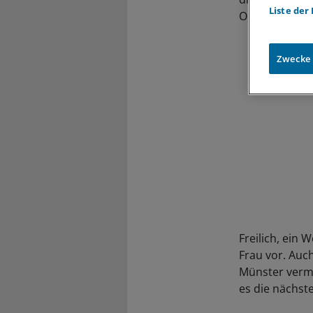
Liste der
Oelemann.
Zwecke
Freilich, ein
Frau vor. Auch
Münster vermu
es die nächst