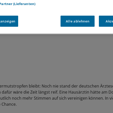
 Partner (Lieferanten)
 anzeigen
Alle ablehnen
Akz
 Wermutstropfen bleibt: Noch nie stand der deutschen Ärztes
 dafür wäre die Zeit längst reif. Eine Hausärztin hätte am 
tlich noch mehr Stimmen auf sich vereinigen können. In vie
e Chance.