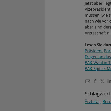
Jetzt aber lie
Vizepräsident
müssen, wie s
nach wie vor 
aber sind derz
Ärzteschaft n
Lesen Sie daz
Präsident
Por
Fragen an da
BÄK-Wahl in 
BÄK-Spitze: 
Schlagwort
Ärztetag
Beru