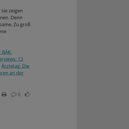
 sie zeigen
inen. Denn
nsame. Zu groß
ene
r BÄK-
erviews: 13
e
Ärztetag: Die
hren an der
0