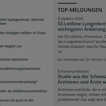
TOP-MELDUNGEN
Update 2026
 GKV-Spargesetzes: Klarheit
S3-Leitlinie Lungenkre
eben
wichtigsten Änderun
der Kollegen sollten in Chats
Die S3-Leitlinie „Prävention,
des Lungenkarzinoms“ wurde a
en Regeln zur
Schütte erläutert, was für Ha
ist.
positas-Operation
Ein Interview von Dr. Miriam 
esundheitsorganisationen
Kommunikation
Studie aus der Schwei
Ärztinnen und Ärzte 
e Autoimmunerkrankung?
Ärztinnen und Ärzte, die in s
mehr als Defekturarzneimittel
Emotionen zeigen, wirken mi
professionell. Das zeigt eine 
arum sie auch in der
d