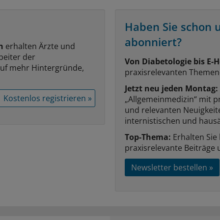
Haben Sie schon 
abonniert?
n
erhalten Ärzte und
beiter der
Von Diabetologie bis E-H
auf mehr Hintergründe,
praxisrelevanten Themen
Jetzt neu jeden Montag:
Kostenlos registrieren »
„Allgemeinmedizin“ mit p
und relevanten Neuigkei
internistischen und hausä
Top-Thema:
Erhalten Sie
praxisrelevante Beiträge 
Newsletter bestellen »