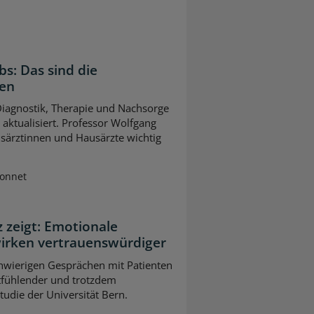
bs: Das sind die
gen
 Diagnostik, Therapie und Nachsorge
ktualisiert. Professor Wolfgang
usärztinnen und Hausärzte wichtig
Sonnet
z zeigt: Emotionale
wirken vertrauenswürdiger
chwierigen Gesprächen mit Patienten
tfühlender und trotzdem
Studie der Universität Bern.