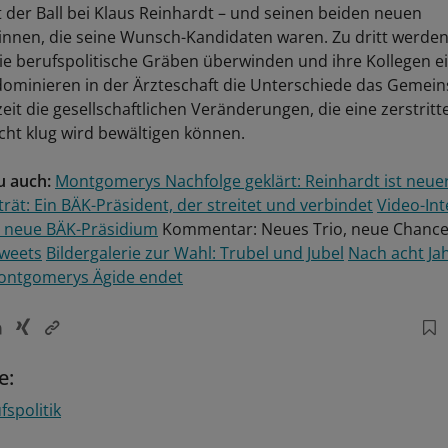
gt der Ball bei Klaus Reinhardt – und seinen beiden neuen
innen, die seine Wunsch-Kandidaten waren. Zu dritt werden
ie berufspolitische Gräben überwinden und ihre Kollegen e
dominieren in der Ärzteschaft die Unterschiede das Gemei
eit die gesellschaftlichen Veränderungen, die eine zerstritt
icht klug wird bewältigen können.
u auch:
Montgomerys Nachfolge geklärt: Reinhardt ist neue
trät: Ein BÄK-Präsident, der streitet und verbindet
Video-Int
s neue BÄK-Präsidium
Kommentar: Neues Trio, neue Chanc
Tweets
Bildergalerie zur Wahl: Trubel und Jubel
Nach acht Ja
Montgomerys Ägide endet
e:
fspolitik