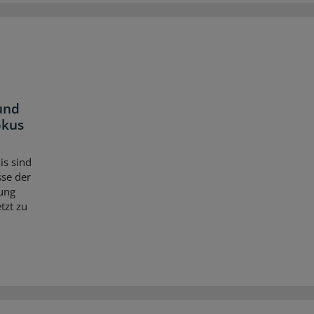
und
okus
is sind
se der
ung
tzt zu