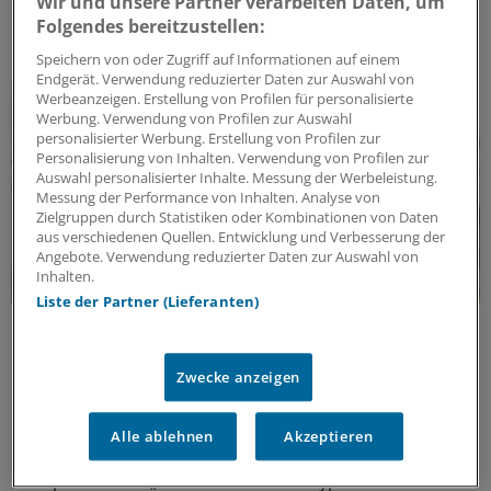
und welche Arbeiten ausgezeichnet werden.
Wir und unsere Partner verarbeiten Daten, um
Folgendes bereitzustellen:
ANZEIGE
|
Jung-Stiftung für Wissenschaft und Forschung
Speichern von oder Zugriff auf Informationen auf einem
Endgerät. Verwendung reduzierter Daten zur Auswahl von
Werbeanzeigen. Erstellung von Profilen für personalisierte
Werbung. Verwendung von Profilen zur Auswahl
personalisierter Werbung. Erstellung von Profilen zur
Personalisierung von Inhalten. Verwendung von Profilen zur
Auswahl personalisierter Inhalte. Messung der Werbeleistung.
Messung der Performance von Inhalten. Analyse von
Zielgruppen durch Statistiken oder Kombinationen von Daten
aus verschiedenen Quellen. Entwicklung und Verbesserung der
Angebote. Verwendung reduzierter Daten zur Auswahl von
Inhalten.
Liste der Partner (Lieferanten)
Therapieoptionen und ihre Verfügbarkeit
„Welle an Neuerungen“: vfa-Präsident Steutel
über Arznei-Innovationen für die Praxis und
Zwecke anzeigen
den internationalen Wettbewerb
Bei neuen Arzneimitteln im hausärztlichen Bereich
Alle ablehnen
Akzeptieren
passiere „extrem viel“, sagt vfa-Präsident Han Steutel.
Er spricht über „Durchbrüche“ bei Typ-1-Diabetes