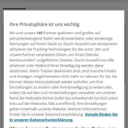
DAS KÖNNTE SIE AUCH INTERESSIEREN
Ihre Privatsphäre ist uns wichtig
Wir und unsere
145
-Partner speichern und greifen auf
personenbezogene Daten wie Browserdaten oder eindeutige
Kennungen auf Ihrem Gerät zu. Durch Auswahl von Akzeptieren
aktivieren Sie Tracking-Technologien für die unter „Wir und
unsere Partner verarbeiten Daten, um Ihnen Dienste
bereitzustellen“ aufgeführten Zwecke. Durch Auswahl von Alle
ablehnen oder Widerruf Ihrer Einwilligung werden diese
deaktiviert. Wenn Tracker deaktiviert sind, sind manche Inhalte
und Anzeigen möglicherweise nicht mehr so relevant für Sie. Sie
können dieses Menü jederzeit wieder aufrufen, um Ihre
Einstellungen zu ändern oder Ihre Einwilligung zu widerrufen,
50 Jahre Jung-Preis
indem Sie auf den Link Voreinstellungen verwalten am unteren
Freiheit als Voraussetzung für medizinischen
Rand der Webseite klicken [oder das schwebende Symbol unten
Fortschritt
links auf der Webseite, falls zutreffend]. Ihre Einstellungen
gelten innerhalb unseres Website. Weitere Informationen
Seit 50 Jahren zeichnet die Jung-Stiftung Forschung
finden Sie in unserer Datenschutzerklärung.
Details finden Sie
aus, die neue Wege in der Medizin eröffnet. Warum
in unserer Datenschutzerklärung.
wissenschaftliche Freiheit eine zentrale Rolle spielt –