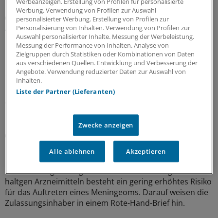
Werbeanzeigen. Erstellung von Profilen für personalisierte
Werbung. Verwendung von Profilen zur Auswahl
G-BA / Innovationsfonds
personalisierter Werbung. Erstellung von Profilen zur
App-basiertes Monitoring hilft Frauen mit
Personalisierung von Inhalten. Verwendung von Profilen zur
metastasiertem Brustkrebs
Auswahl personalisierter Inhalte. Messung der Werbeleistung.
Messung der Performance von Inhalten. Analyse von
Der Innovationsausschuss beim Gemeinsamen
Zielgruppen durch Statistiken oder Kombinationen von Daten
Bundesausschuss empfiehlt das Projekt „PRO B“ für
aus verschiedenen Quellen. Entwicklung und Verbesserung der
Angebote. Verwendung reduzierter Daten zur Auswahl von
einen Transfer in die Regelversorgung. Drei
Inhalten.
Krankenkassen wollen dies schon vorher anbieten.
Liste der Partner (Lieferanten)
07.08.2026
Zwecke anzeigen
Rote Hand Brief
Desogestrel mit gering erhöhtem Risiko für ein
Alle ablehnen
Akzeptieren
Meningeom assoziiert
Bei einer längerfristigen Einnahme von Desogestrel-
haltgen Arzneimitteln besteht ein gering erhöhtes Risiko
für das Auftreten eines Meningeoms. Darauf weisen die
Zulassungsinhaber in einem Rote-Hand-Brief hin.