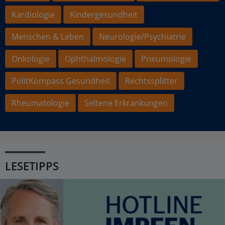
Kardiologie
Kindergesundheit
Menschen & Leben
Neurologie/Psychiatrie
Onkologie
Ophthalmologie
Pneumologie
PolitKompass Gesundheit
Rechtssplitter
Rheumatologie
Seltene Erkrankungen
LESETIPPS