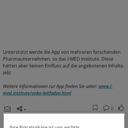
Unterstützt werde die App von mehreren forschenden
Pharmaunternehmen, so das I-MED Institute. Diese
hätten aber keinen Einfluss auf die angebotenen Inhalte.
(eb)
Weitere Informationen zur App finden Sie unter:
www.i-
med.institute/onko-leitfaden.html
0
Schlagworte:
Ihre Privatsphäre ist uns wichtig