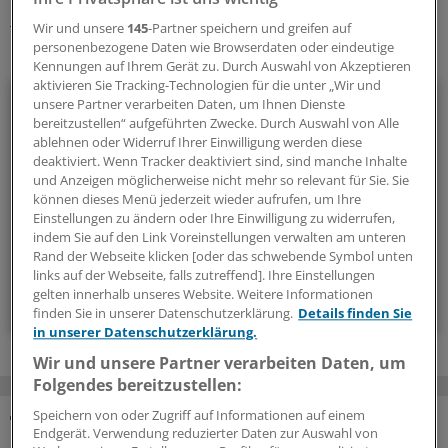
Krebs
Onkologie
Wir und unsere
145
-Partner speichern und greifen auf
personenbezogene Daten wie Browserdaten oder eindeutige
Ihr Newsletter zum Thema
Kennungen auf Ihrem Gerät zu. Durch Auswahl von Akzeptieren
aktivieren Sie Tracking-Technologien für die unter „Wir und
Onkologie
unsere Partner verarbeiten Daten, um Ihnen Dienste
bereitzustellen“ aufgeführten Zwecke. Durch Auswahl von Alle
ablehnen oder Widerruf Ihrer Einwilligung werden diese
Unser Newsletter zur Onkologie stellt die wichtigsten
deaktiviert. Wenn Tracker deaktiviert sind, sind manche Inhalte
Neuigkeiten zum breiten Themenspektrum Krebs
und Anzeigen möglicherweise nicht mehr so relevant für Sie. Sie
zusammen - relevant und praxisnah.
können dieses Menü jederzeit wieder aufrufen, um Ihre
Einstellungen zu ändern oder Ihre Einwilligung zu widerrufen,
indem Sie auf den Link Voreinstellungen verwalten am unteren
alle 2 Wochen (Mittwoch)
Rand der Webseite klicken [oder das schwebende Symbol unten
links auf der Webseite, falls zutreffend]. Ihre Einstellungen
gelten innerhalb unseres Website. Weitere Informationen
Zum Abonnieren bitte anmelden
finden Sie in unserer Datenschutzerklärung.
Details finden Sie
in unserer Datenschutzerklärung.
Wir und unsere Partner verarbeiten Daten, um
Folgendes bereitzustellen:
Speichern von oder Zugriff auf Informationen auf einem
Endgerät. Verwendung reduzierter Daten zur Auswahl von
MEHR ZUM THEMA