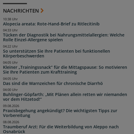
NACHRICHTEN
10:38 Uhr
Alopecia areata: Rote-Hand-Brief zu Ritlecitinib
04:33 Uhr
Tücken der Diagnostik bei Nahrungsmittelallergien: Welche
Rolle Einzel-Allergene spielen
04:22 Uhr
So unterstützen Sie Ihre Patienten bei funktionellen
Körperbeschwerden
04:05 Uhr
Kleiner „Trainingssnack“ für die Mittagspause: So motivieren
Sie Ihre Patienten zum Krafttraining
04:05 Uhr
Das sind die Warnzeichen für chronische Diarrhö
04:00 Uhr
Buhlinger-Göpfarth: „Mit Plänen allein retten wir niemanden
vor dem Hitzetod!“
09.08.2026
Praxisbegehung angekündigt? Die wichtigsten Tipps zur
Vorbereitung
08.08.2026
Traumberuf Arzt: Für die Weiterbildung von Aleppo nach
Osnabrück