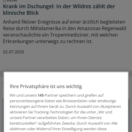
Krank im Dschungel: In der Wildnis zählt der
klinische Blick
Anhand fiktiver Ereignisse auf einer ärztlich begleiteten
Reise durch Mittelamerika in den Amazonas-Regenwald
veranschaulichte ein Tropenmediziner, mit welchen
Erkrankungen unterwegs zu rechnen ist.
02.07.2026
Ihre Privatsphäre ist uns wichtig
DAS KÖNNTE SIE AUCH INTERESSIEREN
Wir und unsere
145
-Partner speichern und greifen auf
personenbezogene Daten wie Browserdaten oder eindeutige
Kennungen auf Ihrem Gerät zu. Durch Auswahl von Akzeptieren
aktivieren Sie Tracking-Technologien für die unter „Wir und
unsere Partner verarbeiten Daten, um Ihnen Dienste
bereitzustellen“ aufgeführten Zwecke. Durch Auswahl von Alle
ablehnen oder Widerruf Ihrer Einwilligung werden diese