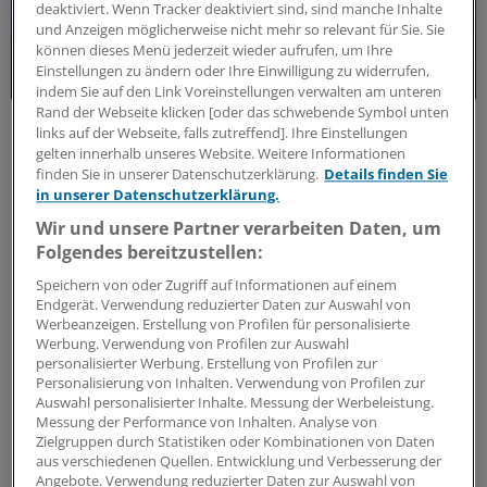
deaktiviert. Wenn Tracker deaktiviert sind, sind manche Inhalte
und Anzeigen möglicherweise nicht mehr so relevant für Sie. Sie
können dieses Menü jederzeit wieder aufrufen, um Ihre
Einstellungen zu ändern oder Ihre Einwilligung zu widerrufen,
indem Sie auf den Link Voreinstellungen verwalten am unteren
Rand der Webseite klicken [oder das schwebende Symbol unten
Forschungs-Update
links auf der Webseite, falls zutreffend]. Ihre Einstellungen
Neue Antibiotika-Studie entschlüsselt
gelten innerhalb unseres Website. Weitere Informationen
besonderen Wirkmechanismus
finden Sie in unserer Datenschutzerklärung.
Details finden Sie
in unserer Datenschutzerklärung.
Für die Langzeitprophylaxe von Harnwegsinfektionen
sind geringe Resistenzraten und gute Verträglichkeit
Wir und unsere Partner verarbeiten Daten, um
entscheidend. Eine neue Studie zeigt, warum dieses
Folgendes bereitzustellen:
Antibiotikum beides erfüllt.
Speichern von oder Zugriff auf Informationen auf einem
ANZEIGE
|
MIP Pharma GmbH
Endgerät. Verwendung reduzierter Daten zur Auswahl von
Werbeanzeigen. Erstellung von Profilen für personalisierte
Werbung. Verwendung von Profilen zur Auswahl
personalisierter Werbung. Erstellung von Profilen zur
Personalisierung von Inhalten. Verwendung von Profilen zur
Auswahl personalisierter Inhalte. Messung der Werbeleistung.
Messung der Performance von Inhalten. Analyse von
Zielgruppen durch Statistiken oder Kombinationen von Daten
aus verschiedenen Quellen. Entwicklung und Verbesserung der
Angebote. Verwendung reduzierter Daten zur Auswahl von