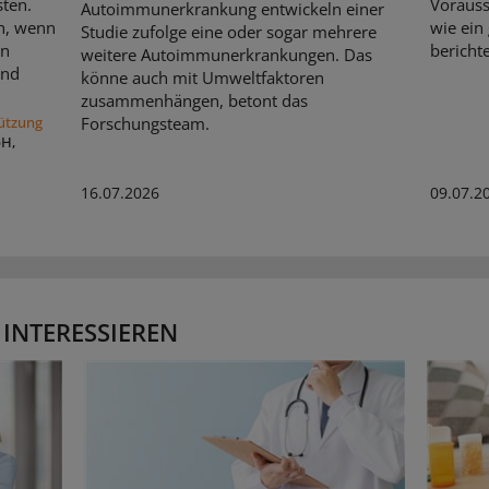
sten.
Vorauss
Autoimmunerkrankung entwickeln einer
ch, wenn
wie ein
Studie zufolge eine oder sogar mehrere
en
berichte
weitere Autoimmunerkrankungen. Das
und
könne auch mit Umweltfaktoren
zusammenhängen, betont das
Forschungsteam.
tützung
bH,
16.07.2026
09.07.2
 INTERESSIEREN