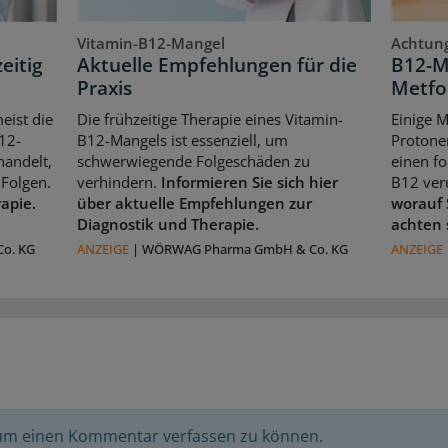
Vitamin-B12-Mangel
Achtung
eitig
Aktuelle Empfehlungen für die
B12-M
Praxis
Metfo
eist die
Die frühzeitige Therapie eines Vitamin-
Einige 
12-
B12-Mangels ist essenziell, um
Protone
handelt,
schwerwiegende Folgeschäden zu
einen f
Folgen.
verhindern.
Informieren Sie sich hier
B12 ver
rapie.
über aktuelle Empfehlungen zur
worauf 
Diagnostik und Therapie.
achten 
o. KG
ANZEIGE
|
WÖRWAG Pharma GmbH & Co. KG
ANZEIGE
 um einen Kommentar verfassen zu können.