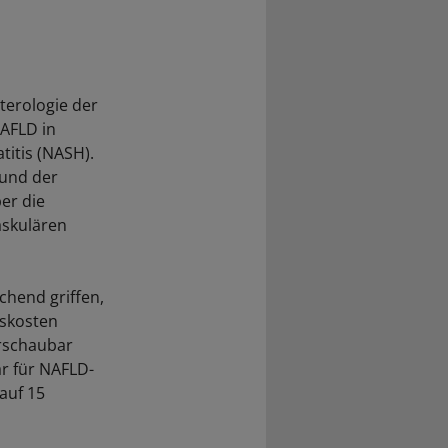
terologie der
AFLD in
titis (NASH).
 und der
er die
askulären
hend griffen,
nskosten
erschaubar
ar für NAFLD-
auf 15