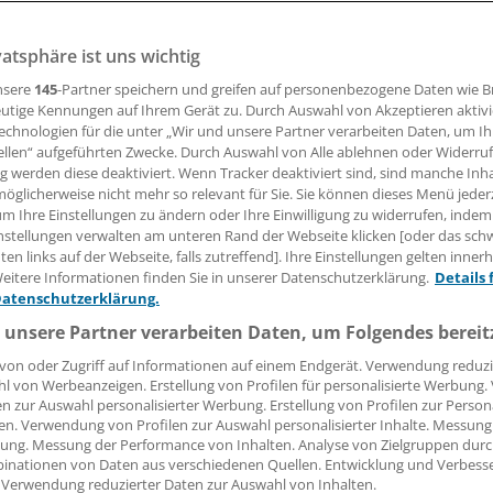
hrichten für die deutsche Leber: Während die Zahl schwer
 Fettlebererkrankungen abnimmt, legt die nicht-alkoholisch
vatsphäre ist uns wichtig
 zu. Gastroenterologen warnen vor Milliardenkosten, wenn d
nsere
145
-Partner speichern und greifen auf personenbezogene Daten wie 
utige Kennungen auf Ihrem Gerät zu. Durch Auswahl von Akzeptieren aktivi
echnologien für die unter „Wir und unsere Partner verarbeiten Daten, um I
ellen“ aufgeführten Zwecke. Durch Auswahl von Alle ablehnen oder Widerruf
ng werden diese deaktiviert. Wenn Tracker deaktiviert sind, sind manche Inh
ilipp Grätzel von Grätz
öglicherweise nicht mehr so relevant für Sie. Sie können dieses Menü jeder
um Ihre Einstellungen zu ändern oder Ihre Einwilligung zu widerrufen, indem
nstellungen verwalten am unteren Rand der Webseite klicken [oder das sc
31.05.2017, 06:45 Uhr
en links auf der Webseite, falls zutreffend]. Ihre Einstellungen gelten inner
eitere Informationen finden Sie in unserer Datenschutzerklärung.
Details 
Datenschutzerklärung.
 unsere Partner verarbeiten Daten, um Folgendes bereit
utschland wird bekanntlich viel Alkohol getrunken, aber mit
von oder Zugriff auf Informationen auf einem Endgerät. Verwendung reduzi
als noch vor ein oder zwei Jahrzehnten. Das schlägt sich au
l von Werbeanzeigen. Erstellung von Profilen für personalisierte Werbung
en zur Auswahl personalisierter Werbung. Erstellung von Profilen zur Person
 versorgten Patienten mit alkoholischen Fettlebererkrankun
en. Verwendung von Profilen zur Auswahl personalisierter Inhalte. Messung
er Deutschen Gesellschaft für Gastroenterologie, Verdauun
ung. Messung der Performance von Inhalten. Analyse von Zielgruppen durch
rankheiten (DGVS) vorgestellte "Weißbuch Gastroenterolog
inationen von Daten aus verschiedenen Quellen. Entwicklung und Verbess
 Verwendung reduzierter Daten zur Auswahl von Inhalten.
2017" zeigt.