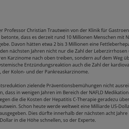
 Professor Christian Trautwein von der Klinik für Gastroen
etonte, dass es derzeit rund 10 Millionen Menschen mit N
ebe. Davon hätten etwa 2 bis 3 Millionen eine Fettleberhepa
 den nächsten Jahren nicht nur die Zahl der Leberzirrhosen
ren Karzinome nach oben treiben, sondern auf dem Weg üb
ystemische Entzündungsreaktion auch die Zahl der kardiov
 der Kolon- und der Pankreaskarzinome.
tsreduktion zielende Präventionsbemühungen nicht ausreic
en, dass in wenigen Jahren im Bereich der NAFLD Medikatio
egen die die Kosten der Hepatitis C-Therapie geradezu üb
rautwein. Schon heute werde weltweit eine Milliarde US-Doll
ausgegeben. Dies dürfte innerhalb der nächsten acht Jahre 
Dollar in die Höhe schnellen, so der Experte.