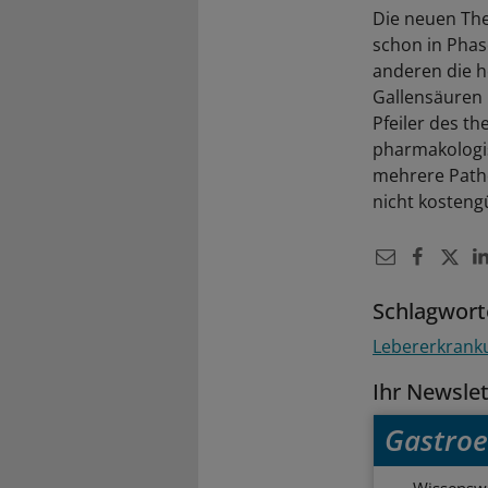
Die neuen Ther
schon in Phas
anderen die 
Gallensäuren 
Pfeiler des t
pharmakologi
mehrere Path
nicht kosteng
Schlagwort
Lebererkrank
Ihr Newsle
Gastroe
Wissenswe