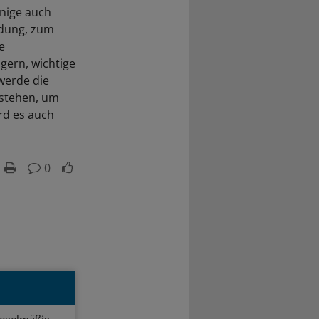
inige auch
ldung, zum
e
gern, wichtige
werde die
stehen, um
rd es auch
0
regelmäßig