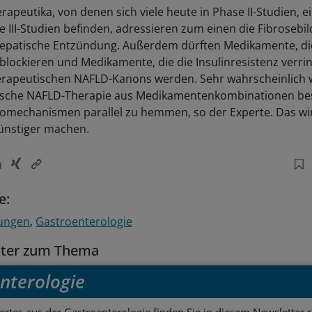
apeutika, von denen sich viele heute in Phase II-Studien, e
e III-Studien befinden, adressieren zum einen die Fibrosebi
hepatische Entzündung. Außerdem dürften Medikamente, di
blockieren und Medikamente, die die Insulinresistenz verrin
herapeutischen NAFLD-Kanons werden. Sehr wahrscheinlich 
sche NAFLD-Therapie aus Medikamentenkombinationen be
omechanismen parallel zu hemmen, so der Experte. Das wi
ünstiger machen.
e:
ungen
Gastroenterologie
tter zum Thema
nterologie
rtes aus der Gastroenterologie finden Sie in diesem Newsletter 