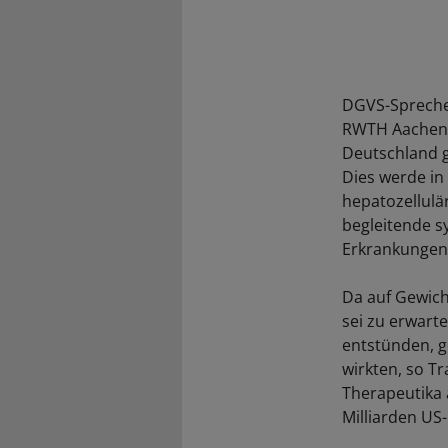
DGVS-Sprecher
RWTH Aachen b
Deutschland g
Dies werde in
hepatozellulä
begleitende s
Erkrankungen,
Da auf Gewich
sei zu erwart
entstünden, g
wirkten, so T
Therapeutika 
Milliarden US-