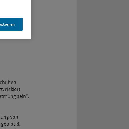
eptieren
dschuhen
, riskiert
atmung sein",
dung von
 geblockt