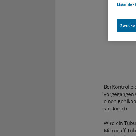
Liste der
Zwecke
Bei Kontrolle
vorgegangen w
einen Kehlkop
so Dorsch.
Wird ein Tubu
Mikrocuff-Tub