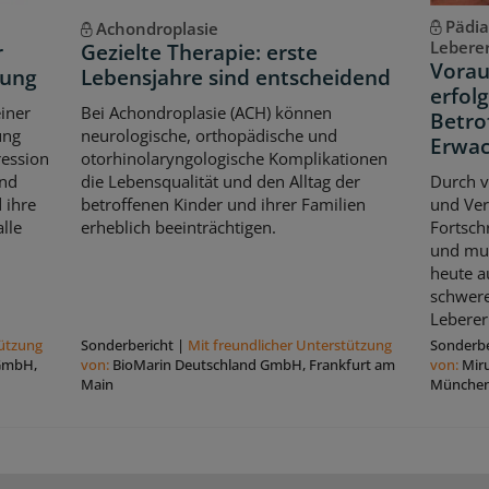
Pädia
Achondroplasie
Lebere
r
Gezielte Therapie: erste
Vorau
kung
Lebensjahre sind entscheidend
erfol
iner
Bei Achondroplasie (ACH) können
Betro
ung
neurologische, orthopädische und
Erwac
ression
otorhinolaryngologische Komplikationen
und
die Lebensqualität und den Alltag der
Durch v
 ihre
betroffenen Kinder und ihrer Familien
und Ver
lle
erheblich beeinträchtigen.
Fortsch
und mul
heute a
schwere
Leberer
tützung
Sonderbericht
|
Mit freundlicher Unterstützung
Sonderbe
 GmbH,
von:
BioMarin Deutschland GmbH, Frankfurt am
von:
Mir
Main
Münche