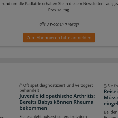
 rund um die Pädiatrie erhalten Sie in diesem Newsletter - ausgew
Praxisalltag.
alle 3 Wochen (Freitag)
Zum Abonnieren bitte anmelden
Oft spät diagnostiziert und verzögert
Sie f
behandelt
Reise
Juvenile idiopathische Arthritis:
Müsse
Bereits Babys können Rheuma
einge
bekommen
Bei der
Es geschieht äußerst selten, trotzdem
en,
Fragen 