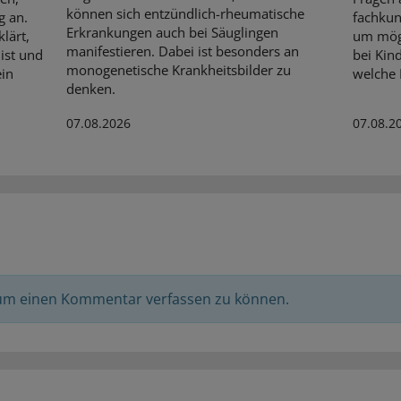
können sich entzündlich-rheumatische
g an.
fachkun
Erkrankungen auch bei Säuglingen
lärt,
um mögl
manifestieren. Dabei ist besonders an
ist und
bei Kin
monogenetische Krankheitsbilder zu
ein
welche R
denken.
07.08.2026
07.08.2
 um einen Kommentar verfassen zu können.