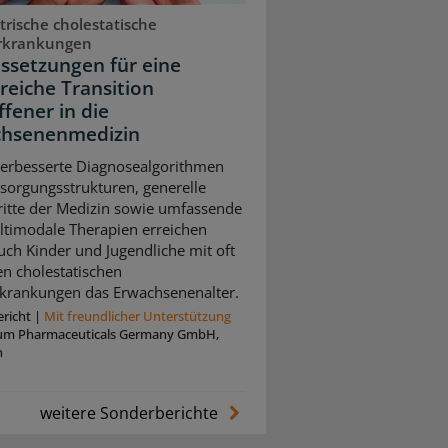
trische cholestatische
rkrankungen
ssetzungen für eine
greiche Transition
ffener in die
hsenenmedizin
erbesserte Diagnosealgorithmen
sorgungsstrukturen, generelle
ritte der Medizin sowie umfassende
timodale Therapien erreichen
uch Kinder und Jugendliche mit oft
n cholestatischen
krankungen das Erwachsenenalter.
richt
|
Mit freundlicher Unterstützung
um Pharmaceuticals Germany GmbH,
n
weitere Sonderberichte