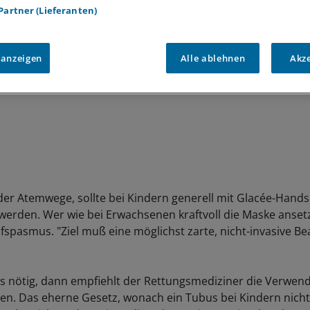
 Partner (Lieferanten)
 anzeigen
Alle ablehnen
Akz
 der Atemwege, sollte bei Kindern generell mit Glacée-Han
erden. Wer wie bei Erwachsenen kraftvoll die Maske ansetzt
fspasmus. "Ziel muß eine möglichst zarte, nicht-invasive Be
s nötig, dann empfiehlt der Rettungsmediziner die Verwen
en. Das eherne Gesetz, wonach ein Tubus bei Kindern nicht