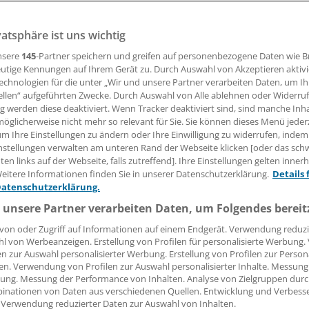
vg). Was bei Erwachsenen normal ist, kann bei Kindern
vatsphäre ist uns wichtig
ich sein. Wenn ein Kind mit Schmerzen eine Herzfrequenz 
erksamkeit geboten.
nsere
145
-Partner speichern und greifen auf personenbezogene Daten wie 
utige Kennungen auf Ihrem Gerät zu. Durch Auswahl von Akzeptieren aktivi
echnologien für die unter „Wir und unsere Partner verarbeiten Daten, um I
ellen“ aufgeführten Zwecke. Durch Auswahl von Alle ablehnen oder Widerruf
17.11.2006, 08:00 Uhr
ng werden diese deaktiviert. Wenn Tracker deaktiviert sind, sind manche Inh
öglicherweise nicht mehr so relevant für Sie. Sie können dieses Menü jeder
um Ihre Einstellungen zu ändern oder Ihre Einwilligung zu widerrufen, indem
nstellungen verwalten am unteren Rand der Webseite klicken [oder das sc
en links auf der Webseite, falls zutreffend]. Ihre Einstellungen gelten inner
mit einer Bradykardie sollte immer eine Hypoxämie ausgesc
eitere Informationen finden Sie in unserer Datenschutzerklärung.
Details 
e der Kinderanästhesist Dr. Alexander Dorsch aus Münche
Datenschutzerklärung.
ß. Was eine Bradykardie ist, hängt dabei stark von der Situ
 unsere Partner verarbeiten Daten, um Folgendes bereit
von oder Zugriff auf Informationen auf einem Endgerät. Verwendung reduzi
rzfrequenz von 90 bei einem Kleinkind, das vom Wickeltisch 
l von Werbeanzeigen. Erstellung von Profilen für personalisierte Werbung
turen zugezogen hat, bereits hochverdächtig. "Diese Kinder 
en zur Auswahl personalisierter Werbung. Erstellung von Profilen zur Person
en. Verwendung von Profilen zur Auswahl personalisierter Inhalte. Messung
von 200 haben. Haben sie das nicht, dann stimmt etwas nic
ung. Messung der Performance von Inhalten. Analyse von Zielgruppen durch
Dorsch.
inationen von Daten aus verschiedenen Quellen. Entwicklung und Verbess
 Verwendung reduzierter Daten zur Auswahl von Inhalten.