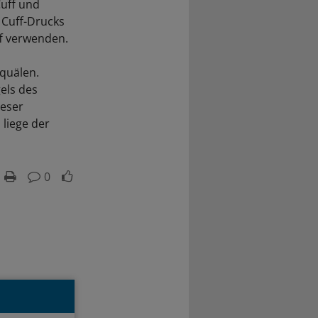
Cuff und
 Cuff-Drucks
ff verwenden.
 quälen.
els des
ieser
liege der
0