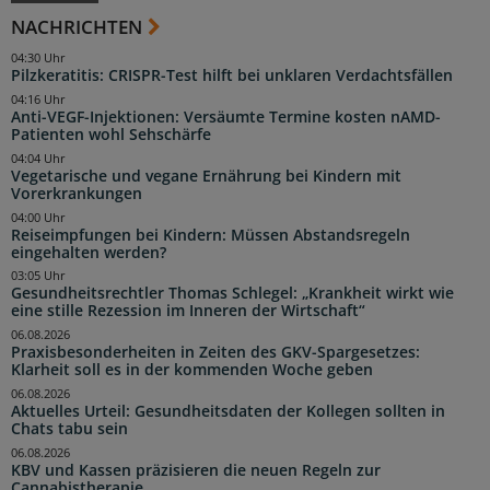
NACHRICHTEN
04:30 Uhr
Pilzkeratitis: CRISPR-Test hilft bei unklaren Verdachtsfällen
04:16 Uhr
Anti-VEGF-Injektionen: Versäumte Termine kosten nAMD-
Patienten wohl Sehschärfe
04:04 Uhr
Vegetarische und vegane Ernährung bei Kindern mit
Vorerkrankungen
04:00 Uhr
Reiseimpfungen bei Kindern: Müssen Abstandsregeln
eingehalten werden?
03:05 Uhr
Gesundheitsrechtler Thomas Schlegel: „Krankheit wirkt wie
eine stille Rezession im Inneren der Wirtschaft“
06.08.2026
Praxisbesonderheiten in Zeiten des GKV-Spargesetzes:
Klarheit soll es in der kommenden Woche geben
06.08.2026
Aktuelles Urteil: Gesundheitsdaten der Kollegen sollten in
Chats tabu sein
06.08.2026
KBV und Kassen präzisieren die neuen Regeln zur
Cannabistherapie