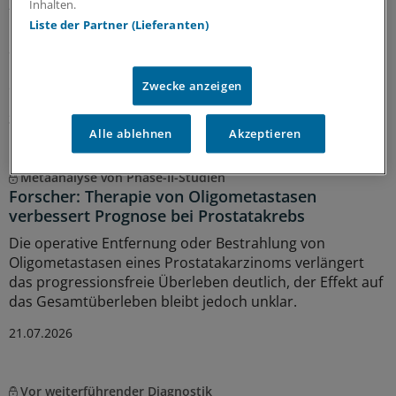
„Urobert“
Inhalten.
Liste der Partner (Lieferanten)
Nein, es ist nicht immer Krebs: Anders als die üblichen
Suchmaschinen im Internet will das Chat-Angebot der
Uro-GmbH Nordrhein sachlicher informieren und
erstmal beruhigen statt zu verunsichern.
Zwecke anzeigen
31.07.2026
Alle ablehnen
Akzeptieren
Metaanalyse von Phase-II-Studien
Forscher: Therapie von Oligometastasen
verbessert Prognose bei Prostatakrebs
Die operative Entfernung oder Bestrahlung von
Oligometastasen eines Prostatakarzinoms verlängert
das progressionsfreie Überleben deutlich, der Effekt auf
das Gesamtüberleben bleibt jedoch unklar.
21.07.2026
Vor weiterführender Diagnostik