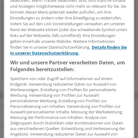
deaktiviert. Wenn Tracker deaktiviert sind, sind manche Inhalte
Onkologie
und Anzeigen möglicherweise nicht mehr so relevant für Sie. Sie
können dieses Menü jederzeit wieder aufrufen, um Ihre
Einstellungen zu ändern oder Ihre Einwilligung zu widerrufen,
Unser Newsletter zur Onkologie stellt die wichtigsten
indem Sie auf den Link Voreinstellungen verwalten am unteren
Neuigkeiten zum breiten Themenspektrum Krebs
Rand der Webseite klicken [oder das schwebende Symbol unten
links auf der Webseite, falls zutreffend]. Ihre Einstellungen
zusammen - relevant und praxisnah.
gelten innerhalb unseres Website. Weitere Informationen
finden Sie in unserer Datenschutzerklärung.
Details finden Sie
alle 2 Wochen (Mittwoch)
in unserer Datenschutzerklärung.
Wir und unsere Partner verarbeiten Daten, um
Zum Abonnieren bitte anmelden
Folgendes bereitzustellen:
Speichern von oder Zugriff auf Informationen auf einem
Endgerät. Verwendung reduzierter Daten zur Auswahl von
Werbeanzeigen. Erstellung von Profilen für personalisierte
Werbung. Verwendung von Profilen zur Auswahl
personalisierter Werbung. Erstellung von Profilen zur
Personalisierung von Inhalten. Verwendung von Profilen zur
MEHR ZUM THEMA
Auswahl personalisierter Inhalte. Messung der Werbeleistung.
Messung der Performance von Inhalten. Analyse von
Zielgruppen durch Statistiken oder Kombinationen von Daten
Künstliche Intelligenz
aus verschiedenen Quellen. Entwicklung und Verbesserung der
Bei urologischen Problemen: Fragen Sie Chatbot
Angebote. Verwendung reduzierter Daten zur Auswahl von