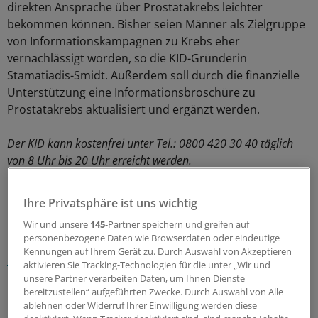
direkten Ansprache über Prostatakrebs leichter
bekommen können. Bisher seien Männer als Zielgruppe
von Informationskampagnen zu Krebs eher
vernachlässigt worden, so die KID-Gründerin
Stamatiadis-Smidt. Außerdem soll durch die finanzielle
Unterstützung eine Informationsbroschüre zu
Prostatakrebs aktualisiert und ergänzt werden.
Der KID kann kostenfrei unter Tel.: 0800 420 30 40 täglich
von 8 Uhr bis 20 Uhr erreicht werden.
0
Ihre Privatsphäre ist uns wichtig
Wir und unsere
145
-Partner speichern und greifen auf
Schlagworte:
personenbezogene Daten wie Browserdaten oder eindeutige
Kennungen auf Ihrem Gerät zu. Durch Auswahl von Akzeptieren
Prostata-Karzinom
Allgemeinmedizin
Urologie
aktivieren Sie Tracking-Technologien für die unter „Wir und
Onkologie
unsere Partner verarbeiten Daten, um Ihnen Dienste
bereitzustellen“ aufgeführten Zwecke. Durch Auswahl von Alle
Ihr Newsletter zum Thema
ablehnen oder Widerruf Ihrer Einwilligung werden diese