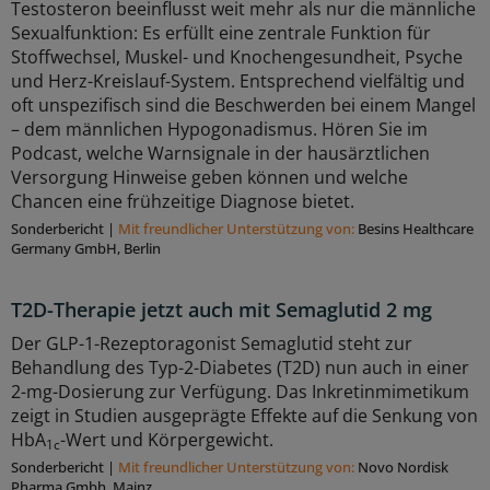
Testosteron beeinflusst weit mehr als nur die männliche
Sexualfunktion: Es erfüllt eine zentrale Funktion für
Stoffwechsel, Muskel- und Knochengesundheit, Psyche
und Herz-Kreislauf-System. Entsprechend vielfältig und
oft unspezifisch sind die Beschwerden bei einem Mangel
– dem männlichen Hypogonadismus. Hören Sie im
Podcast, welche Warnsignale in der hausärztlichen
Versorgung Hinweise geben können und welche
Chancen eine frühzeitige Diagnose bietet.
Sonderbericht
|
Mit freundlicher Unterstützung von:
Besins Healthcare
Germany GmbH, Berlin
T2D-Therapie jetzt auch mit Semaglutid 2 mg
Der GLP-1-Rezeptoragonist Semaglutid steht zur
Behandlung des Typ-2-Diabetes (T2D) nun auch in einer
2-mg-Dosierung zur Verfügung. Das Inkretinmimetikum
zeigt in Studien ausgeprägte Effekte auf die Senkung von
HbA
-Wert und Körpergewicht.
1c
Sonderbericht
|
Mit freundlicher Unterstützung von:
Novo Nordisk
Pharma Gmbh, Mainz