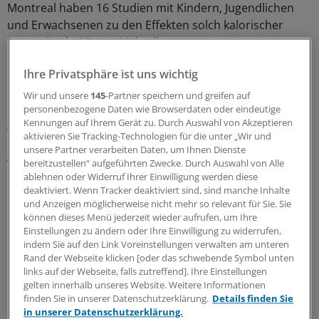
Montreal haben 16 Studien mit Kindern, Jugendlichen
und Erwachsenen zu den Effekten solch kalorischer
Strategien bei Typ-1-Diabetikern zusammengetragen
und analysiert.
Ihre Privatsphäre ist uns wichtig
Die Auswertung ergab, dass Patienten, die mit
Wir und unsere
145
-Partner speichern und greifen auf
Humaninsulin oder Insulin tierischen Ursprungs
personenbezogene Daten wie Browserdaten oder eindeutige
Kennungen auf Ihrem Gerät zu. Durch Auswahl von Akzeptieren
(kurzwirksames Insulin kombiniert mit Insulinen langer,
aktivieren Sie Tracking-Technologien für die unter „Wir und
ultralanger und/oder mittellanger Wirkzeit) behandelt
unsere Partner verarbeiten Daten, um Ihnen Dienste
werden, der nächtlichen Unterzuckerung am besten mit
bereitzustellen“ aufgeführten Zwecke. Durch Auswahl von Alle
ablehnen oder Widerruf Ihrer Einwilligung werden diese
einem an den Glukosewert angepassten Nachtimbiss
deaktiviert. Wenn Tracker deaktiviert sind, sind manche Inhalte
entgegenwirken können.
und Anzeigen möglicherweise nicht mehr so relevant für Sie. Sie
können dieses Menü jederzeit wieder aufrufen, um Ihre
Gegenüber Diabetikern mit oder ganz ohne
Einstellungen zu ändern oder Ihre Einwilligung zu widerrufen,
indem Sie auf den Link Voreinstellungen verwalten am unteren
Standardsnack lagen die nächtlichen Blutzuckerwerte
Rand der Webseite klicken [oder das schwebende Symbol unten
höher, und es kam seltener zu Hypoglykämien. Am
links auf der Webseite, falls zutreffend]. Ihre Einstellungen
Morgen waren die Werte in allen Gruppen ähnlich.
gelten innerhalb unseres Website. Weitere Informationen
finden Sie in unserer Datenschutzerklärung.
Details finden Sie
in unserer Datenschutzerklärung.
Alanin gut für Prävention