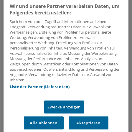
Wir und unsere Partner verarbeiten Daten, um
Hinsichtlich der günstigsten Zusammensetzung eines
Folgendes bereitzustellen:
späten Imbisses ergaben sich einige Hinweise darauf,
Speichern von oder Zugriff auf Informationen auf einem
dass Bestandteile wie ungekochte Maisstärke oder die
Endgerät. Verwendung reduzierter Daten zur Auswahl von
Werbeanzeigen. Erstellung von Profilen für personalisierte
Aminosäure Alanin positiven Einfluss auf die Prävention
Werbung. Verwendung von Profilen zur Auswahl
nächtlicher Hypoglykämien hatten.
personalisierter Werbung. Erstellung von Profilen zur
Personalisierung von Inhalten. Verwendung von Profilen zur
Auswahl personalisierter Inhalte. Messung der Werbeleistung.
Doch die Studienanalyse ergab auch viele
Messung der Performance von Inhalten. Analyse von
widersprüchliche oder negative Ergebnisse, etwa für
Zielgruppen durch Statistiken oder Kombinationen von Daten
Patienten, die Insulinanaloga im Rahmen einer
aus verschiedenen Quellen. Entwicklung und Verbesserung der
Angebote. Verwendung reduzierter Daten zur Auswahl von
intensivierten Therapie oder Insulinpumpen nutzten.
Inhalten.
Liste der Partner (Lieferanten)
Auch durch die Einnahme von Alpha-
Glucosidaseinhibitoren für einen verzögerten
Kohlenhydratabbau oder den Verzehr
Zwecke anzeigen
ballaststoffreicher Nachtimbisse konnten nächtliche
Hypoglykämien nicht verhindert werden.
Alle ablehnen
Akzeptieren
Bis tatsächlich aussagekräftigere Untersuchungen