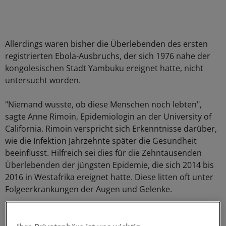
Allerdings waren bisher die Überlebenden des ersten
registrierten Ebola-Ausbruchs, der sich 1976 nahe der
kongolesischen Stadt Yambuku ereignet hatte, nicht
untersucht worden.
"Niemand wusste, ob diese Menschen noch lebten",
sagte Anne Rimoin, Epidemiologin an der University of
California. Rimoin verspricht sich Erkenntnisse darüber,
wie die Infektion Jahrzehnte später die Gesundheit
beeinflusst. Hilfreich sei dies für die Zehntausenden
Überlebenden der jüngsten Epidemie, die sich 2014 bis
2016 in Westafrika ereignet hatte. Diese litten oft unter
Folgeerkrankungen der Augen und Gelenke.
Rimoins Team gelang es schließlich, 14 Personen, die
den mutmaßlichen Erstausbruch überlebt hatten, in die