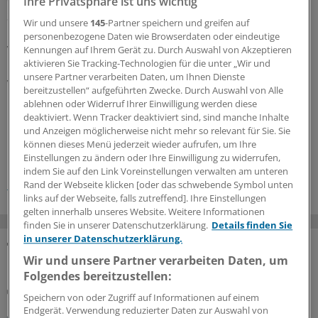
Ihre Privatsphäre ist uns wichtig
Studie einzubeziehen. Im Labor waren Immunzellen von
Wir und unsere
145
-Partner speichern und greifen auf
Überlebenden in der Lage, andere Zellen vor dem Ebola-
personenbezogene Daten wie Browserdaten oder eindeutige
Virus zu schützen. Dies deutet darauf hin, dass diese
Kennungen auf Ihrem Gerät zu. Durch Auswahl von Akzeptieren
aktivieren Sie Tracking-Technologien für die unter „Wir und
Personen auch 40 Jahre nach der Infektion vor dem
unsere Partner verarbeiten Daten, um Ihnen Dienste
Virus geschützt sind.
(eb)
bereitzustellen“ aufgeführten Zwecke. Durch Auswahl von Alle
ablehnen oder Widerruf Ihrer Einwilligung werden diese
deaktiviert. Wenn Tracker deaktiviert sind, sind manche Inhalte
0
und Anzeigen möglicherweise nicht mehr so relevant für Sie. Sie
können dieses Menü jederzeit wieder aufrufen, um Ihre
Einstellungen zu ändern oder Ihre Einwilligung zu widerrufen,
Schlagworte:
indem Sie auf den Link Voreinstellungen verwalten am unteren
Infektionen
Rand der Webseite klicken [oder das schwebende Symbol unten
links auf der Webseite, falls zutreffend]. Ihre Einstellungen
gelten innerhalb unseres Website. Weitere Informationen
finden Sie in unserer Datenschutzerklärung.
Details finden Sie
in unserer Datenschutzerklärung.
Wir und unsere Partner verarbeiten Daten, um
MEHR ZUM THEMA
Folgendes bereitzustellen:
Hornhautinfektion durch Pilze
Speichern von oder Zugriff auf Informationen auf einem
Pilzkeratitis: CRISPR-Test hilft bei unklaren
Endgerät. Verwendung reduzierter Daten zur Auswahl von