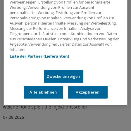
Verdachtsfällen
Werbeanzeigen. Erstellung von Profilen für personalisierte
Werbung. Verwendung von Profilen zur Auswahl
Bei Abstrich- und Kultur-negativer Pilzkeratitis kann ein
personalisierter Werbung. Erstellung von Profilen zur
molekularer Test rasch und relativ zuverlässig die
Personalisierung von Inhalten. Verwendung von Profilen zur
Diagnose sichern – vor allem dort, wo keine konfokale In-
Auswahl personalisierter Inhalte. Messung der Werbeleistung.
Messung der Performance von Inhalten. Analyse von
vivo-Mikroskopie verfügbar ist.
Zielgruppen durch Statistiken oder Kombinationen von Daten
aus verschiedenen Quellen. Entwicklung und Verbesserung der
07.08.2026
Angebote. Verwendung reduzierter Daten zur Auswahl von
Inhalten.
Liste der Partner (Lieferanten)
Sie fragen – Experten antworten
Reiseimpfungen bei Kindern: Müssen
Abstandsregeln eingehalten werden?
Zwecke anzeigen
Bei der Hotline Impfen werden Ihre Impf-Fragen aus der
Praxis evidenzbasiert und fachkundig beantwortet.
Alle ablehnen
Akzeptieren
Diesmal geht es um mögliche Zeitabstände für
Impfungen bei Kindern vor einer Reise nach Asien. Und
welche Rolle spielt die Injektionsstelle?
07.08.2026