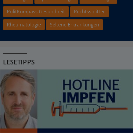
PolitKompass Gesundheit
Rechtssplitter
Rheumatologie
Seltene Erkrankungen
LESETIPPS