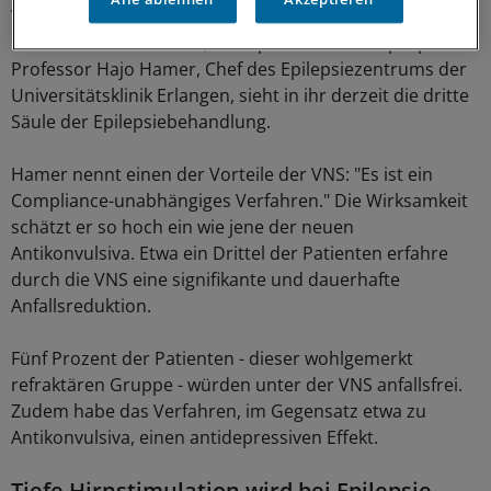
Vagusnervstimulation (VNS) in der Behandlung von
Patienten mit schwerer, therapierefraktärer Epilepsie.
Professor Hajo Hamer, Chef des Epilepsiezentrums der
Universitätsklinik Erlangen, sieht in ihr derzeit die dritte
Säule der Epilepsiebehandlung.
Hamer nennt einen der Vorteile der VNS: "Es ist ein
Compliance-unabhängiges Verfahren." Die Wirksamkeit
schätzt er so hoch ein wie jene der neuen
Antikonvulsiva. Etwa ein Drittel der Patienten erfahre
durch die VNS eine signifikante und dauerhafte
Anfallsreduktion.
Fünf Prozent der Patienten - dieser wohlgemerkt
refraktären Gruppe - würden unter der VNS anfallsfrei.
Zudem habe das Verfahren, im Gegensatz etwa zu
Antikonvulsiva, einen antidepressiven Effekt.
Tiefe Hirnstimulation wird bei Epilepsie