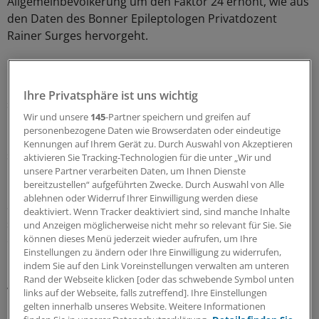
Allgemeinbevölkerung um den Faktor 24 erhöht, wie aus
den Daten des Bonner Epileptologen Privatdozent
Rainer Surges hervorgeht.
"SUDEP ist nicht selten", sagt Surges. Er trifft 1,5
Patienten pro 1000 Personenjahre; ist die Epilepsie
Ihre Privatsphäre ist uns wichtig
schwer behandelbar, steigt das Risiko auf 6-9/1000
Wir und unsere
145
-Partner speichern und greifen auf
Personenjahre. In der Allgemeinpopulation hingegen
personenbezogene Daten wie Browserdaten oder eindeutige
beläuft sich die Gefahr, plötzlich und unerwartet zu
Kennungen auf Ihrem Gerät zu. Durch Auswahl von Akzeptieren
sterben, auf 0,06/1000 Personenjahre.
aktivieren Sie Tracking-Technologien für die unter „Wir und
unsere Partner verarbeiten Daten, um Ihnen Dienste
bereitzustellen“ aufgeführten Zwecke. Durch Auswahl von Alle
In Deutschland wird die Zahl der SUDEP-Fälle auf etwa
ablehnen oder Widerruf Ihrer Einwilligung werden diese
800 pro Jahr geschätzt. Genauer lässt sich das nicht
deaktiviert. Wenn Tracker deaktiviert sind, sind manche Inhalte
sagen, weil das Statistische Bundesamt SUDEP nicht als
und Anzeigen möglicherweise nicht mehr so relevant für Sie. Sie
können dieses Menü jederzeit wieder aufrufen, um Ihre
eigene Kategorie in der Todesursachen-Statistik führt:
Einstellungen zu ändern oder Ihre Einwilligung zu widerrufen,
Im ICD-10 taucht SUDEP nicht auf.
indem Sie auf den Link Voreinstellungen verwalten am unteren
Rand der Webseite klicken [oder das schwebende Symbol unten
Vor allem junge Menschen betroffen
links auf der Webseite, falls zutreffend]. Ihre Einstellungen
gelten innerhalb unseres Website. Weitere Informationen