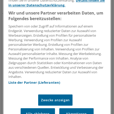
finden Sie in unserer Datenschutzerklärung.
Details finden Sie
Dabei ist das Problem durchaus eines, das Gesellschaft
in unserer Datenschutzerklärung.
und Politik beschäftigen sollte. Nimmt man nämlich die
Wir und unsere Partner verarbeiten Daten, um
verlorenen Lebensjahre als Vergleichspunkt, rangiert
Folgendes bereitzustellen:
SUDEP hinter den Schlaganfällen auf Platz zwei aller
neurologischen Krankheiten.
Speichern von oder Zugriff auf Informationen auf einem
Endgerät. Verwendung reduzierter Daten zur Auswahl von
Werbeanzeigen. Erstellung von Profilen für personalisierte
Denn SUDEP schlägt in jungen Jahren zu: 70 Prozent der
Werbung. Verwendung von Profilen zur Auswahl
Fälle ereignen sich vor dem 40. Lebensjahr. Eine SUDEP-
personalisierter Werbung. Erstellung von Profilen zur
Personalisierung von Inhalten. Verwendung von Profilen zur
Prävention ersten Ranges ist die Anfallskontrolle. Gelingt
Auswahl personalisierter Inhalte. Messung der Werbeleistung.
die Kontrolle, sinkt das SUDEP-Risiko um rund 80
Messung der Performance von Inhalten. Analyse von
Prozent.
Zielgruppen durch Statistiken oder Kombinationen von Daten
aus verschiedenen Quellen. Entwicklung und Verbesserung der
Angebote. Verwendung reduzierter Daten zur Auswahl von
Doch Antikonvulsiva helfen nicht allen Patienten, die
Inhalten.
Epilepsiechirurgie kommt nur für wenige Patienten
Liste der Partner (Lieferanten)
infrage. In solchen therapierefraktären Fällen können
elektrische Stimulationsverfahren eine Option
darstellen.
Zwecke anzeigen
Seit rund einem Vierteljahrhundert verfügbar ist die
Alle ablehnen
Akzeptieren