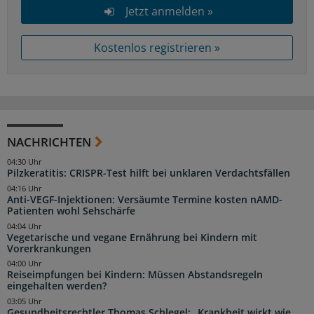
Jetzt anmelden »
Kostenlos registrieren »
NACHRICHTEN
04:30 Uhr
Pilzkeratitis: CRISPR-Test hilft bei unklaren Verdachtsfällen
04:16 Uhr
Anti-VEGF-Injektionen: Versäumte Termine kosten nAMD-
Patienten wohl Sehschärfe
04:04 Uhr
Vegetarische und vegane Ernährung bei Kindern mit
Vorerkrankungen
04:00 Uhr
Reiseimpfungen bei Kindern: Müssen Abstandsregeln
eingehalten werden?
03:05 Uhr
Gesundheitsrechtler Thomas Schlegel: „Krankheit wirkt wie