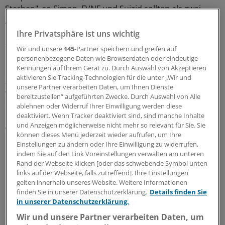
Sterben", so Simon. FVNF und Suizid sollten als zwei
Ausdrucksformen des Wunsches nach vorzeitigem
Lebensende gewertet werden, die ähnlich zu behandeln
Ihre Privatsphäre ist uns wichtig
sind.
Wir und unsere
145
-Partner speichern und greifen auf
personenbezogene Daten wie Browserdaten oder eindeutige
Kennungen auf Ihrem Gerät zu. Durch Auswahl von Akzeptieren
Bei entsprechendem Wunsch des Patienten sollten
aktivieren Sie Tracking-Technologien für die unter „Wir und
zunächst alternative Handlungsmöglichkeiten erörtert
unsere Partner verarbeiten Daten, um Ihnen Dienste
werden. Man sollte sich fragen: Welche Not steht hinter
bereitzustellen“ aufgeführten Zwecke. Durch Auswahl von Alle
diesem Wunsch? Gibt es alternative Möglichkeiten, diese
ablehnen oder Widerruf Ihrer Einwilligung werden diese
deaktiviert. Wenn Tracker deaktiviert sind, sind manche Inhalte
Not zu lindern? Beruht der Wunsch auf einer
und Anzeigen möglicherweise nicht mehr so relevant für Sie. Sie
wohlüberlegten Entscheidung? Können steuernde
können dieses Menü jederzeit wieder aufrufen, um Ihre
Einflüsse wie eine psychische Krankheit oder sozialer
Einstellungen zu ändern oder Ihre Einwilligung zu widerrufen,
Druck ausgeschlossen werden?
indem Sie auf den Link Voreinstellungen verwalten am unteren
Rand der Webseite klicken [oder das schwebende Symbol unten
links auf der Webseite, falls zutreffend]. Ihre Einstellungen
"Wenn dies alles beantwortet ist, sollte man aber die
gelten innerhalb unseres Website. Weitere Informationen
Entscheidung des Patienten auch bei Lebenssattheit
finden Sie in unserer Datenschutzerklärung.
Details finden Sie
respektieren", so Simon. Dies beinhaltet auch die Pflicht
in unserer Datenschutzerklärung.
einer Sterbebegleitung mit dem Ziel der
Wir und unsere Partner verarbeiten Daten, um