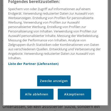
Symptomlinderung, nicht aber, um die Selbsttötung zu
Folgendes bereitzustellen:
fördern. "Der Arzt sollte Hilfe beim Sterben, aber nicht
Speichern von oder Zugriff auf Informationen auf einem
zum Sterben leisten". Die ärztliche Garantenpflicht zur
Endgerät. Verwendung reduzierter Daten zur Auswahl von
Suizidintervention entfällt, denn die Alternative wäre die
Werbeanzeigen. Erstellung von Profilen für personalisierte
Werbung. Verwendung von Profilen zur Auswahl
Zwangsernährung, zu der der Patient sein
personalisierter Werbung. Erstellung von Profilen zur
Einverständnis erteilen müsste.
Personalisierung von Inhalten. Verwendung von Profilen zur
Auswahl personalisierter Inhalte. Messung der Werbeleistung.
Messung der Performance von Inhalten. Analyse von
Tathoheit beim Patienten
Zielgruppen durch Statistiken oder Kombinationen von Daten
aus verschiedenen Quellen. Entwicklung und Verbesserung der
Und wie sieht das der Jurist? "Jeder Patient hat das
Angebote. Verwendung reduzierter Daten zur Auswahl von
Inhalten.
Recht, unerwünschte Maßnahmen abzulehnen, auch
Liste der Partner (Lieferanten)
wenn das mit dem Ziel des Todes geschieht, es gibt
keine Pflicht zu leben", so Rechtsanwalt Oliver Tolmein,
Hamburg. Entscheidend sei, dass die Tathoheit beim
Zwecke anzeigen
Patienten liege und dies sei bei freiwilligem Verzicht auf
Nahrung und Flüssigkeit gegeben. Ansonsten wäre es
Alle ablehnen
Akzeptieren
Tötung auf Verlangen, also ein Tötungsdelikt. FVNF
impliziere auch nicht dem Tatbestand eine Tötung durch
Unterlassen, sei kein assistierter Suizid, sondern ein