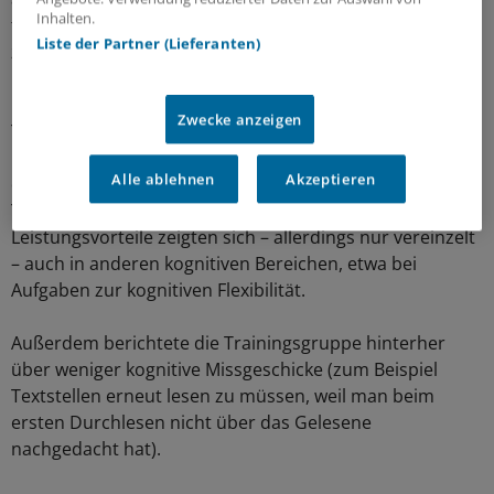
Inhalten.
testeten, etwa zur mentalen Flexibilität – der Fähigkeit,
Liste der Partner (Lieferanten)
zwischen verschiedenen Aufgaben zu wechseln.
Die Leistungsvergleiche ergaben, dass die
Zwecke anzeigen
Trainingsgruppe ihre Leistung in den Trainingsaufgaben
im Gegensatz zur Kontrollgruppe verbesserte. Auch bei
Alle ablehnen
Akzeptieren
der Bearbeitung ähnlicher Transferaufgaben schnitt die
Trainingsgruppe nachher besser ab. Diese
Leistungsvorteile zeigten sich – allerdings nur vereinzelt
– auch in anderen kognitiven Bereichen, etwa bei
Aufgaben zur kognitiven Flexibilität.
Außerdem berichtete die Trainingsgruppe hinterher
über weniger kognitive Missgeschicke (zum Beispiel
Textstellen erneut lesen zu müssen, weil man beim
ersten Durchlesen nicht über das Gelesene
nachgedacht hat).