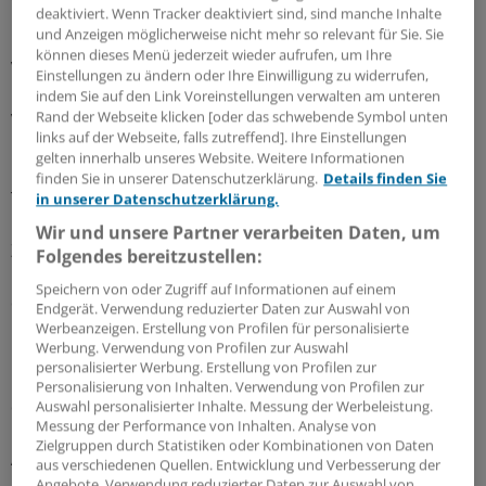
deaktiviert. Wenn Tracker deaktiviert sind, sind manche Inhalte
und Anzeigen möglicherweise nicht mehr so relevant für Sie. Sie
Für ihre Studie ließen die Forscher ihre
können dieses Menü jederzeit wieder aufrufen, um Ihre
Versuchspersonen Aufgaben eines kommerziellen
Einstellungen zu ändern oder Ihre Einwilligung zu widerrufen,
Gehirnjogging-Programms bearbeiten. Die komplette
indem Sie auf den Link Voreinstellungen verwalten am unteren
Rand der Webseite klicken [oder das schwebende Symbol unten
Versuchsreihe wurde von 152 Probandinnen und
links auf der Webseite, falls zutreffend]. Ihre Einstellungen
Probanden beendet. Eine Trainingsgruppe (76
gelten innerhalb unseres Website. Weitere Informationen
Personen) erhielt über 21 Sitzungen hinweg
finden Sie in unserer Datenschutzerklärung.
Details finden Sie
Trainingsaufgaben für das Arbeitsgedächtnis. Die
in unserer Datenschutzerklärung.
Kontrollgruppe (76 Personen) bearbeitete im gleichen
Wir und unsere Partner verarbeiten Daten, um
Zeitraum Aufgaben für das Wortwissen und das
Folgendes bereitzustellen:
Langzeitgedächtnis – Aufgaben, von deren Bearbeitung
Speichern von oder Zugriff auf Informationen auf einem
das Arbeitsgedächtnis also nicht profitieren sollte.
Endgerät. Verwendung reduzierter Daten zur Auswahl von
Werbeanzeigen. Erstellung von Profilen für personalisierte
Werbung. Verwendung von Profilen zur Auswahl
Um die Wirksamkeit des Trainings überprüfen zu
personalisierter Werbung. Erstellung von Profilen zur
können, bearbeiteten beide Gruppen vor und nach
Personalisierung von Inhalten. Verwendung von Profilen zur
diesen Maßnahmen die gleichen Leistungstests. Diese
Auswahl personalisierter Inhalte. Messung der Werbeleistung.
Messung der Performance von Inhalten. Analyse von
bestanden zum einen aus Transferaufgaben, die dem
Zielgruppen durch Statistiken oder Kombinationen von Daten
Arbeitsgedächtnistraining ähnlich waren, und zum
aus verschiedenen Quellen. Entwicklung und Verbesserung der
anderen aus Aufgaben, die untrainierte Fähigkeiten
Angebote. Verwendung reduzierter Daten zur Auswahl von