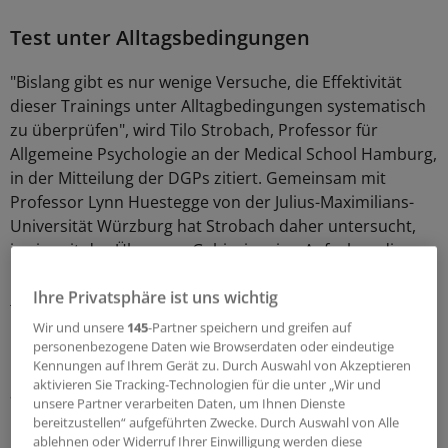
Test unter Alltagsbedingungen
"Bislang gibt es nur wenige Versuche, die Effektivität
dieser Trainings unter Alltagbedingungen systematisch
zu überprüfen", wird Tilo Strobach, Professor für
Allgemeine Psychologie an der Medical School Hamburg,
in der Mitteilung der DGPs zitiert. Gemeinsam mit
Professor Lynn Huestegge von der Julius-Maximilians-
Universität Würzburg hat Strobach daher untersucht,
inwieweit das Üben von Gehirnjogging-Aufgaben die
Leistungen in Gedächtnistests verbessert (
Journal of
Ihre Privatsphäre ist uns wichtig
Cognitive Enhancement 2017; online 23. November
).
"Das Besondere an unserer Studie ist, dass wir das
Wir und unsere
145
-Partner speichern und greifen auf
Gehirntraining in dem Kontext überprüft haben, in dem
personenbezogene Daten wie Browserdaten oder eindeutige
Kennungen auf Ihrem Gerät zu. Durch Auswahl von Akzeptieren
Menschen typischerweise kommerzielle Gehirntrainings
aktivieren Sie Tracking-Technologien für die unter „Wir und
auch verwenden – zu Hause am eigenen Computer."
unsere Partner verarbeiten Daten, um Ihnen Dienste
bereitzustellen“ aufgeführten Zwecke. Durch Auswahl von Alle
Studie mit 152 Probanden
ablehnen oder Widerruf Ihrer Einwilligung werden diese