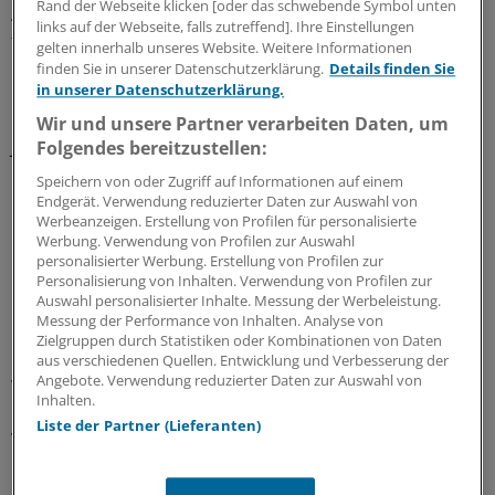
Rand der Webseite klicken [oder das schwebende Symbol unten
AOK-Bundesverbands, das Untersuchungsergebnis. Er
links auf der Webseite, falls zutreffend]. Ihre Einstellungen
forderte einen konsequenten Umbau der
gelten innerhalb unseres Website. Weitere Informationen
Krankenhauslandschaft in hochspezialisierte Zentren.
finden Sie in unserer Datenschutzerklärung.
Details finden Sie
in unserer Datenschutzerklärung.
Der Gesetzgeber solle dafür 75 Milliarden Euro bis zum
Wir und unsere Partner verarbeiten Daten, um
Jahr 2025 bereitstellen. Im Krankenhausstrukturgesetz
Folgendes bereitzustellen:
ist dafür bislang eine Milliarde vorgesehen.
Speichern von oder Zugriff auf Informationen auf einem
Endgerät. Verwendung reduzierter Daten zur Auswahl von
Werbeanzeigen. Erstellung von Profilen für personalisierte
Kostenübernahme nur noch bei Op-
Werbung. Verwendung von Profilen zur Auswahl
Mindestmengen?
personalisierter Werbung. Erstellung von Profilen zur
Personalisierung von Inhalten. Verwendung von Profilen zur
Auswahl personalisierter Inhalte. Messung der Werbeleistung.
Litsch verwies darauf, dass die aktuellen Beschlüsse des
Messung der Performance von Inhalten. Analyse von
Gemeinsamen Bundesausschusses es erleichterten
Zielgruppen durch Statistiken oder Kombinationen von Daten
neue Mindestmengen aufzustellen. Das AOK-System
aus verschiedenen Quellen. Entwicklung und Verbesserung der
Angebote. Verwendung reduzierter Daten zur Auswahl von
werde künftig schlechte Ergebnisse von Operationen
Inhalten.
nicht mehr bezahlen, wenn sie in einem Haus
Liste der Partner (Lieferanten)
vorgenommen würden, das Mindestmengen
unterschreite, sagte Litsch.