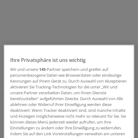
Ihre Privatsphäre ist uns wichtig
Wir und unsere
145
-Partner speichern und greifen auf
personenbezogene Daten wie Browserdaten oder eindeutige
Kennungen auf Ihrem Gerät zu. Durch Auswahl von Akzeptieren
Umbau in hochspezialisierte Zentren
aktivieren Sie Tracking-Technologien für die unter „Wir und
gefordert
unsere Partner verarbeiten Daten, um Ihnen Dienste
bereitzustellen“ aufgeführten Zwecke. Durch Auswahl von Alle
In manchen Häusern werden laut Untersuchung selbst
ablehnen oder Widerruf Ihrer Einwilligung werden diese
deaktiviert. Wenn Tracker deaktiviert sind, sind manche Inhalte
hochkomplexe Eingriffe nur weniger als fünfmal im Jahr
und Anzeigen möglicherweise nicht mehr so relevant für Sie. Sie
vorgenommen. "Diese Form von Gelegenheitschirurgie
können dieses Menü jederzeit wieder aufrufen, um Ihre
ist nicht das, was eine Kasse akzeptieren kann",
Einstellungen zu ändern oder Ihre Einwilligung zu widerrufen,
indem Sie auf den Link Voreinstellungen verwalten am unteren
kommentierte Martin Litsch, Vorstandsvorsitzender des