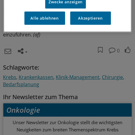
Zwecke anzeigen
Mindestmengen seien ein auch von den Kliniken längst
anerkanntes Instrument der Qualitätssicherung, sagte
Alle ablehnen
Akzeptieren
Baum. Grundsätzlich verweigerten sich die Kliniken aber
möglichen Vorgaben nicht, neue Mindestmengen
einzuführen.
(af)
0
Schlagworte:
Krebs
Krankenkassen
Klinik-Management
Chirurgie
Bedarfsplanung
Ihr Newsletter zum Thema
Onkologie
Unser Newsletter zur Onkologie stellt die wichtigsten
Neuigkeiten zum breiten Themenspektrum Krebs