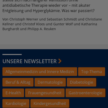
stellte sich nach längerer Remission ohne
antidiabetische Therapie wieder vor – mit akuter
Entgleisung und Hyperglykämie. Was war passiert?
Von Christoph Werner und Sebastian Schmidt und Christiane
Kellner und Christof Kloos und Gunter Wolf und Katharina
Burghardt und Philipp A. Reuken
UNSERE NEWSLETTER
Allgemeinmedizin und Innere Medizin
Top-Thema
Beruf & Alltag
Dermatologie
Diabetologie
E-Health
Frauengesundheit
Gastroenterologie
Kardiologie
Kindergesundheit