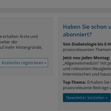
Haben Sie schon 
abonniert?
n
erhalten Ärzte und
beiter der
Von Diabetologie bis E-H
auf mehr Hintergründe,
praxisrelevanten Themen
Jetzt neu jeden Montag:
Kostenlos registrieren »
„Allgemeinmedizin“ mit p
und relevanten Neuigkei
internistischen und hausä
Top-Thema:
Erhalten Sie
praxisrelevante Beiträge 
Newsletter bestellen »