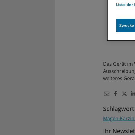
Liste der
Zwecke
Das Gerät im 
Ausschreibun
weiteres Gerät
Schlagwort
Magen-Karzi
Ihr Newsle