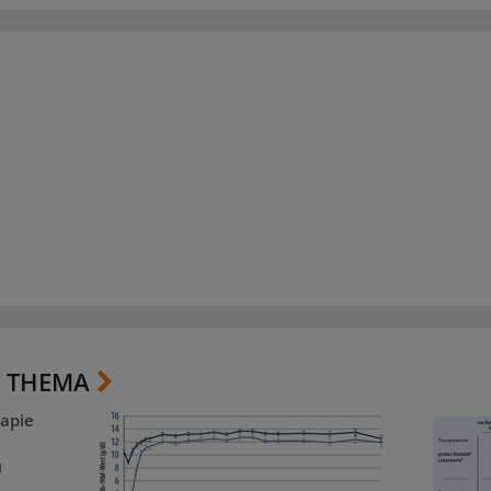
 THEMA
apie
m