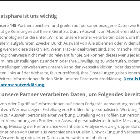
vatsphäre ist uns wichtig
26.07.2018, 08:36 Uhr
nsere
145
-Partner speichern und greifen auf personenbezogene Daten wie 
utige Kennungen auf Ihrem Gerät zu. Durch Auswahl von Akzeptieren aktivi
echnologien für die unter „Wir und unsere Partner verarbeiten Daten, um I
ellen“ aufgeführten Zwecke. Durch Auswahl von Alle ablehnen oder Widerruf
In Heidelberg ist nach Angaben der dortigen Uniklinik die 
ng werden diese deaktiviert. Wenn Tracker deaktiviert sind, sind manche Inh
in mit einem neuen Kombinationsgerät zur Strahlentherapi
öglicherweise nicht mehr so relevant für Sie. Sie können dieses Menü jeder
um Ihre Einstellungen zu ändern oder Ihre Einwilligung zu widerrufen, indem
ybridgerät "MR-Linac" ermöglicht, parallel zur Bestrahlung 
nstellungen verwalten am unteren Rand der Webseite klicken [oder das sc
u gewinnen.
en links auf der Webseite, falls zutreffend]. Ihre Einstellungen gelten inner
eitere Informationen finden Sie in unserer Datenschutzerklärung.
Details 
tzes des Hybridgerätes sei es, die Strahlentherapie individue
Datenschutzerklärung.
passen, teilt die Uniklinik mit. Aufgrund der MRT-geführten
 unsere Partner verarbeiten Daten, um Folgendes bereit
r Patientin Metastasen im Abdomen zielgenauer behandelt
von oder Zugriff auf Informationen auf einem Endgerät. Verwendung reduzi
Organe geschont werden können.
l von Werbeanzeigen. Erstellung von Profilen für personalisierte Werbung
en zur Auswahl personalisierter Werbung. Erstellung von Profilen zur Person
en. Verwendung von Profilen zur Auswahl personalisierter Inhalte. Messung
ung. Messung der Performance von Inhalten. Analyse von Zielgruppen durch
inationen von Daten aus verschiedenen Quellen. Entwicklung und Verbess
 Verwendung reduzierter Daten zur Auswahl von Inhalten.