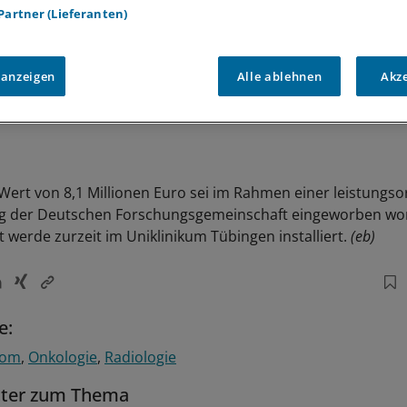
 Partner (Lieferanten)
 anzeigen
Alle ablehnen
Akz
Wert von 8,1 Millionen Euro sei im Rahmen einer leistungso
g der Deutschen Forschungsgemeinschaft eingeworben wor
 werde zurzeit im Uniklinikum Tübingen installiert.
(eb)
e:
nom
Onkologie
Radiologie
tter zum Thema