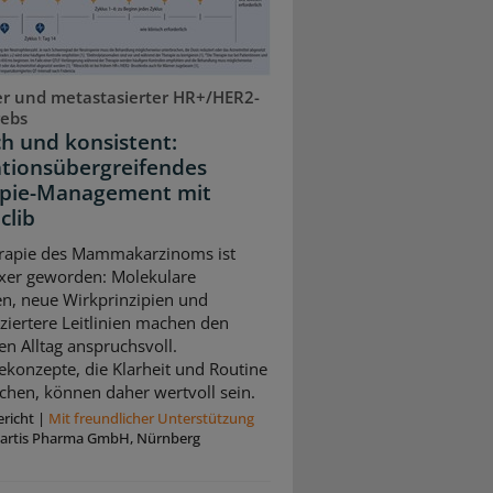
r und metastasierter HR+/HER2-
rebs
ch und konsistent:
ationsübergreifendes
pie-Management mit
clib
rapie des Mammakarzinoms ist
xer geworden: Molekulare
n, neue Wirkprinzipien und
nziertere Leitlinien machen den
en Alltag anspruchsvoll.
ekonzepte, die Klarheit und Routine
chen, können daher wertvoll sein.
richt
|
Mit freundlicher Unterstützung
artis Pharma GmbH, Nürnberg