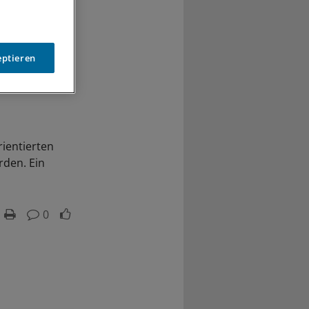
eptieren
rientierten
den. Ein
0