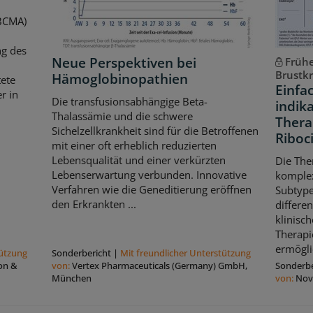
(BCMA)
ng des
Neue Perspektiven bei
Frühe
Brustk
Hämoglobinopathien
ete
Einfa
r in
Die transfusionsabhängige Beta-
indik
Thalassämie und die schwere
Thera
Sichelzellkrankheit sind für die Betroffenen
Riboci
mit einer oft erheblich reduzierten
Lebensqualität und einer verkürzten
Die The
Lebenserwartung verbunden. Innovative
komple
Verfahren wie die Geneditierung eröffnen
Subtype
den Erkrankten ...
differe
klinisch
Therapi
ermögli
tützung
Sonderbericht
|
Mit freundlicher Unterstützung
on &
von:
Vertex Pharmaceuticals (Germany) GmbH,
Sonderbe
München
von:
Nov