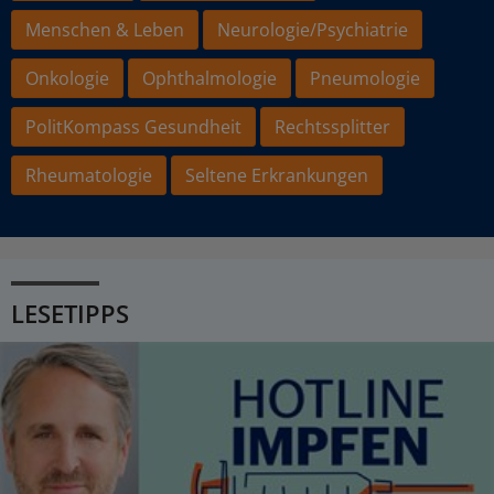
Menschen & Leben
Neurologie/Psychiatrie
Onkologie
Ophthalmologie
Pneumologie
PolitKompass Gesundheit
Rechtssplitter
Rheumatologie
Seltene Erkrankungen
LESETIPPS