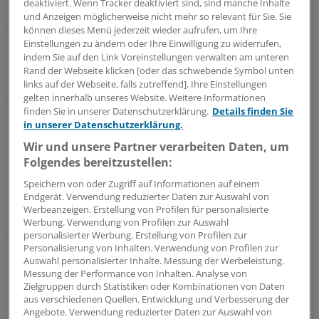
deaktiviert. Wenn Tracker deaktiviert sind, sind manche Inhalte
durchgeführt werden. In seltenen Fällen kann eine
und Anzeigen möglicherweise nicht mehr so relevant für Sie. Sie
solche Impfung dennoch sinnvoll sein. Absolut
können dieses Menü jederzeit wieder aufrufen, um Ihre
Einstellungen zu ändern oder Ihre Einwilligung zu widerrufen,
kontraindiziert sind Lebendimpfstoffe gegen Influenza,
indem Sie auf den Link Voreinstellungen verwalten am unteren
Masern-Mumps-Röteln sowie Varizellen.
Rand der Webseite klicken [oder das schwebende Symbol unten
links auf der Webseite, falls zutreffend]. Ihre Einstellungen
Zu den von der STIKO empfohlenen
gelten innerhalb unseres Website. Weitere Informationen
finden Sie in unserer Datenschutzerklärung.
Details finden Sie
Reiseschutzimpfungen zählen neben allen
in unserer Datenschutzerklärung.
Standardimpfungen unter anderem auch Impfungen,
Wir und unsere Partner verarbeiten Daten, um
die für die Einreise in bestimmte Länder vorgeschrieben
Folgendes bereitzustellen:
sind oder die lokale Infektionsrisiken abdecken. Generell
sollen Impfungen während einer Schwangerschaft nur
Speichern von oder Zugriff auf Informationen auf einem
Endgerät. Verwendung reduzierter Daten zur Auswahl von
nach sorgfältiger Nutzen-Risiko-Abwägung und bei
Werbeanzeigen. Erstellung von Profilen für personalisierte
eindeutiger Indikation erfolgen. Neben dem Reiseziel
Werbung. Verwendung von Profilen zur Auswahl
spielen auch Reiseroute, Dauer und Art der Reise sowie
personalisierter Werbung. Erstellung von Profilen zur
Personalisierung von Inhalten. Verwendung von Profilen zur
die dort geplanten Freizeitaktivitäten sowie der
Auswahl personalisierter Inhalte. Messung der Werbeleistung.
Bewegungsradius der Reisenden eine entscheidende
Messung der Performance von Inhalten. Analyse von
Rolle.
Zielgruppen durch Statistiken oder Kombinationen von Daten
aus verschiedenen Quellen. Entwicklung und Verbesserung der
Angebote. Verwendung reduzierter Daten zur Auswahl von