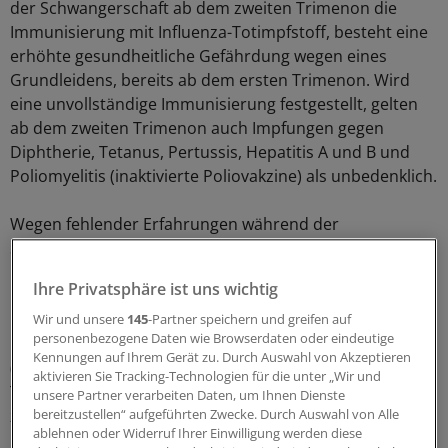
der Schwangerschaft ab dem zweiten Trimenon die
Immunisierung mit Influenza-Totimpfstoff, besteht eine
erhöhte gesundheitliche Gefährdung wegen eines
Grundleidens, bereits ab dem ersten Trimenon. Wird
eine unvollständige Immunisierung festgestellt, gelten
ab dem zweiten Trimenon auch Impfungen gegen
Diphtherie, Tetanus, Pertussis, Hepatitis A und B und
Poliomyelitis (inaktivierte Poliovakzine) als unbedenklich.
Wegen fehlender Erfahrungen während der
Schwangerschaft als relativ kontraindiziert wertet die
Deutsche Gesellschaft für Tropenmedizin und
Ihre Privatsphäre ist uns wichtig
Internationale Gesundheit (DTG) Impfungen gegen
Cholera, FSME, Gelbfieber, Japanische Enzephalitis,
Wir und unsere
145
-Partner speichern und greifen auf
personenbezogene Daten wie Browserdaten oder eindeutige
Meningokokken, Pneumokokken, Tollwut
Kennungen auf Ihrem Gerät zu. Durch Auswahl von Akzeptieren
(präexpositionell) sowie die orale oder parenterale
aktivieren Sie Tracking-Technologien für die unter „Wir und
Typhusimpfung. Diese sollten den Empfehlungen
unsere Partner verarbeiten Daten, um Ihnen Dienste
bereitzustellen“ aufgeführten Zwecke. Durch Auswahl von Alle
zufolge nur unter sorgfältiger Risiko-Nutzen-Abwägung
ablehnen oder Widerruf Ihrer Einwilligung werden diese
und wenn, dann frühestens ab dem zweiten Trimenon