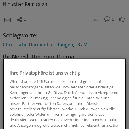
klinischer Remission.
0
Schlagworte:
Chronische Darmentzündungen
DGIM
Ihr Newsletter zum Thema
Gastroenterologie
Ihre Privatsphäre ist uns wichtig
Wissenswertes aus der Gastroenterologie finden Sie in
Wir und unsere
145
-Partner speichern und greifen auf
personenbezogene Daten wie Browserdaten oder eindeutige
diesem Newsletter regelmäßig kompakt zusammengestellt.
Kennungen auf Ihrem Gerät zu. Durch Auswahl von Akzeptieren
aktivieren Sie Tracking-Technologien für die unter „Wir und
alle 3 Wochen (Donnerstag)
unsere Partner verarbeiten Daten, um Ihnen Dienste
bereitzustellen“ aufgeführten Zwecke. Durch Auswahl von Alle
ablehnen oder Widerruf Ihrer Einwilligung werden diese
Zum Abonnieren bitte anmelden
deaktiviert. Wenn Tracker deaktiviert sind, sind manche Inhalte
und Anzeigen möglicherweise nicht mehr so relevant für Sie. Sie