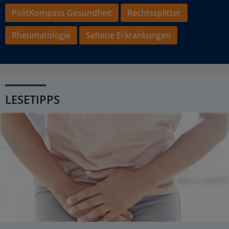
PolitKompass Gesundheit
Rechtssplitter
Rheumatologie
Seltene Erkrankungen
LESETIPPS