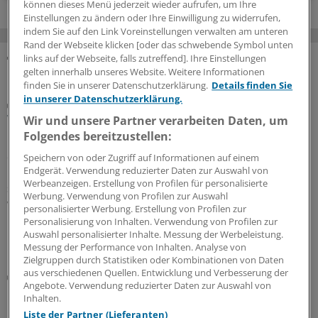
können dieses Menü jederzeit wieder aufrufen, um Ihre
Einstellungen zu ändern oder Ihre Einwilligung zu widerrufen,
indem Sie auf den Link Voreinstellungen verwalten am unteren
Rand der Webseite klicken [oder das schwebende Symbol unten
links auf der Webseite, falls zutreffend]. Ihre Einstellungen
gelten innerhalb unseres Website. Weitere Informationen
MEHR ZUM THEMA
finden Sie in unserer Datenschutzerklärung.
Details finden Sie
in unserer Datenschutzerklärung.
Dissens in Bezug auf Wirksamkeit
Wem oder wogegen helfen Probiotika?
Wir und unsere Partner verarbeiten Daten, um
Folgendes bereitzustellen:
Probiotika sind kein nutzloser Unsinn – aber weit
entfernt von dem, was die Werbung verspricht. Es ist
Speichern von oder Zugriff auf Informationen auf einem
Endgerät. Verwendung reduzierter Daten zur Auswahl von
nur für eine Handvoll Beschwerden nachgewiesen, dass
Werbeanzeigen. Erstellung von Profilen für personalisierte
sie helfen. Welche Präparate nützen und was Patienten
Werbung. Verwendung von Profilen zur Auswahl
womöglich mehr hilft, um ihr Mikrobiom zu stärken.
personalisierter Werbung. Erstellung von Profilen zur
Personalisierung von Inhalten. Verwendung von Profilen zur
19.06.2026
Auswahl personalisierter Inhalte. Messung der Werbeleistung.
Messung der Performance von Inhalten. Analyse von
Zielgruppen durch Statistiken oder Kombinationen von Daten
aus verschiedenen Quellen. Entwicklung und Verbesserung der
IL-23-Inhibitoren, JAK-Inhibitoren, S1P-Modulatoren
Angebote. Verwendung reduzierter Daten zur Auswahl von
Morbus Crohn & Colitis ulcerosa: Das sollten Sie
Inhalten.
bei der Anwendung neuerer Medikamente
Liste der Partner (Lieferanten)