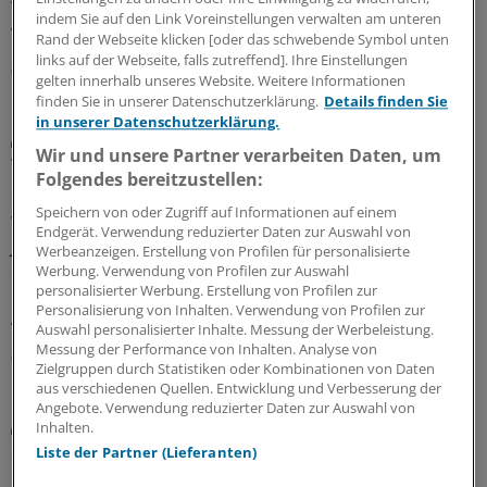
Wie Sie Ihre Patientinnen und Patienten bestmöglich
indem Sie auf den Link Voreinstellungen verwalten am unteren
versorgen.
Rand der Webseite klicken [oder das schwebende Symbol unten
links auf der Webseite, falls zutreffend]. Ihre Einstellungen
06.08.2026
gelten innerhalb unseres Website. Weitere Informationen
finden Sie in unserer Datenschutzerklärung.
Details finden Sie
in unserer Datenschutzerklärung.
Gefahr meistens überschätzt
Wir und unsere Partner verarbeiten Daten, um
Thoraxschmerzen bei Kindern haben laut Analyse
Folgendes bereitzustellen:
selten kardiale Ursachen
Speichern von oder Zugriff auf Informationen auf einem
Wird der Rettungsdienst gerufen, weil ein Kind oder ein
Endgerät. Verwendung reduzierter Daten zur Auswahl von
Jugendlicher plötzlich unter Thoraxschmerzen leidet, ist
Werbeanzeigen. Erstellung von Profilen für personalisierte
die Ursache meistens gutartig und selten kardialen
Werbung. Verwendung von Profilen zur Auswahl
personalisierter Werbung. Erstellung von Profilen zur
Ursprungs. Auffällige Vitalparameter sind jedoch ein
Personalisierung von Inhalten. Verwendung von Profilen zur
Alarmzeichen.
Auswahl personalisierter Inhalte. Messung der Werbeleistung.
Messung der Performance von Inhalten. Analyse von
05.08.2026
Zielgruppen durch Statistiken oder Kombinationen von Daten
aus verschiedenen Quellen. Entwicklung und Verbesserung der
Angebote. Verwendung reduzierter Daten zur Auswahl von
Plaques bewerten
Inhalten.
Screening mittels Koronar-CT: Was das bringen
Liste der Partner (Lieferanten)
könnte