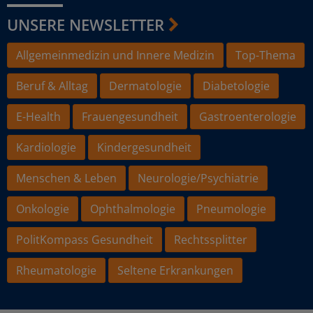
UNSERE NEWSLETTER
Allgemeinmedizin und Innere Medizin
Top-Thema
Beruf & Alltag
Dermatologie
Diabetologie
E-Health
Frauengesundheit
Gastroenterologie
Kardiologie
Kindergesundheit
Menschen & Leben
Neurologie/Psychiatrie
Onkologie
Ophthalmologie
Pneumologie
PolitKompass Gesundheit
Rechtssplitter
Rheumatologie
Seltene Erkrankungen