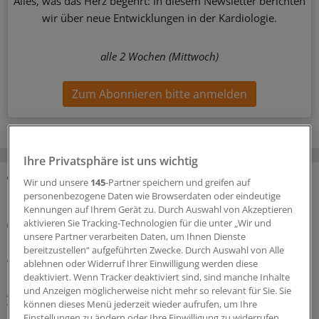
Alles, was das Herz begehrt: In diesem Newsletter berichten
wir über neue Entwicklungen in der Kardiologie.
alle 2 Wochen (Mittwoch)
Zum Abonnieren bitte anmelden
Ihre Privatsphäre ist uns wichtig
Wir und unsere
145
-Partner speichern und greifen auf
MEHR ZUM THEMA
personenbezogene Daten wie Browserdaten oder eindeutige
Kennungen auf Ihrem Gerät zu. Durch Auswahl von Akzeptieren
Risiko einschätzen und Lebensstil ändern
aktivieren Sie Tracking-Technologien für die unter „Wir und
Diabetes und Vorhofflimmern: Das hilft gegen die
unsere Partner verarbeiten Daten, um Ihnen Dienste
bereitzustellen“ aufgeführten Zwecke. Durch Auswahl von Alle
gefährliche Kombi
ablehnen oder Widerruf Ihrer Einwilligung werden diese
Ein Diabetes schlägt auf Nerven, Nieren, Gefäße und
deaktiviert. Wenn Tracker deaktiviert sind, sind manche Inhalte
Augen. Dass er auch Herzrhythmusstörungen und
und Anzeigen möglicherweise nicht mehr so relevant für Sie. Sie
können dieses Menü jederzeit wieder aufrufen, um Ihre
Vorhofflimmern begünstigen kann, ist weniger bekannt.
Einstellungen zu ändern oder Ihre Einwilligung zu widerrufen,