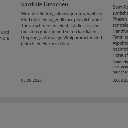
kardiale Ursachen
Beim Re
zunächs
Wird der Rettungsdienst gerufen, weil ein
Phasen 
Kind oder ein Jugendlicher plötzlich unter
zentral
Thoraxschmerzen leidet, ist die Ursache
Handfun
meistens gutartig und selten kardialen
n und
Familie
Ursprungs. Auffällige Vitalparameter sind
n die
Aspekte
jedoch ein Alarmzeichen.
beeintr
Herausf
Sonderbe
von:
Aca
Münche
05.08.2026
03.08.2