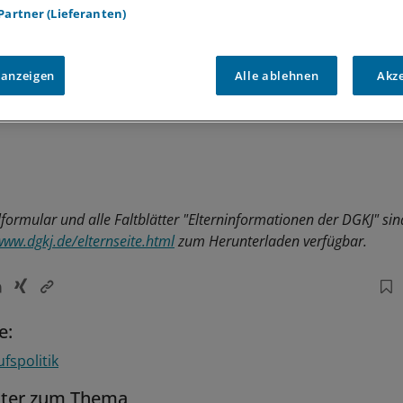
 Partner (Lieferanten)
 anzeigen
Alle ablehnen
Akz
formular und alle Faltblätter "Elterninformationen der DGKJ" sind
www.dgkj.de/elternseite.html
zum Herunterladen verfügbar.
e:
fspolitik
tter zum Thema