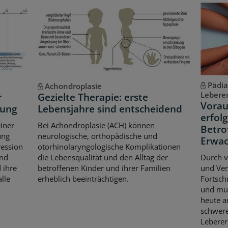
Pädia
Achondroplasie
Lebere
r
Gezielte Therapie: erste
Vorau
kung
Lebensjahre sind entscheidend
erfol
iner
Bei Achondroplasie (ACH) können
Betro
ung
neurologische, orthopädische und
Erwac
ression
otorhinolaryngologische Komplikationen
und
die Lebensqualität und den Alltag der
Durch v
 ihre
betroffenen Kinder und ihrer Familien
und Ver
lle
erheblich beeinträchtigen.
Fortsch
und mul
heute a
schwere
Leberer