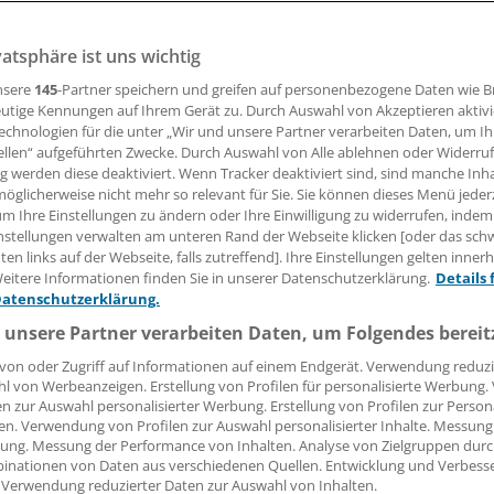
vatsphäre ist uns wichtig
30.06.2008, 05:00 Uhr
nsere
145
-Partner speichern und greifen auf personenbezogene Daten wie 
utige Kennungen auf Ihrem Gerät zu. Durch Auswahl von Akzeptieren aktivi
echnologien für die unter „Wir und unsere Partner verarbeiten Daten, um I
ellen“ aufgeführten Zwecke. Durch Auswahl von Alle ablehnen oder Widerruf
MAIN
(ras). Durchfall, Bauchschmerzen, Kariesprophylaxe u
ng werden diese deaktiviert. Wenn Tracker deaktiviert sind, sind manche Inh
öglicherweise nicht mehr so relevant für Sie. Sie können dieses Menü jeder
um diese vier neuen Themen wurde die Reihe der Faltblätter
um Ihre Einstellungen zu ändern oder Ihre Einwilligung zu widerrufen, indem
ationen der DGKJ" auf 14 Ausgaben rund um die Kinderges
nstellungen verwalten am unteren Rand der Webseite klicken [oder das sc
en links auf der Webseite, falls zutreffend]. Ihre Einstellungen gelten inner
eitere Informationen finden Sie in unserer Datenschutzerklärung.
Details 
Datenschutzerklärung.
Gesellschaft für Kinder- und Jugendmedizin (DGKJ) veröffent
el die "DGKJ Elterninformationen" zur Kindergesundheit und 
 unsere Partner verarbeiten Daten, um Folgendes bereit
tpraxen und Beratungsstellen an. In den Faltblättern werden
von oder Zugriff auf Informationen auf einem Endgerät. Verwendung reduzi
s und Informationsquellen zur Recherche an die Hand gege
l von Werbeanzeigen. Erstellung von Profilen für personalisierte Werbung
en zur Auswahl personalisierter Werbung. Erstellung von Profilen zur Person
sgesamt 14 Faltblätter kostenlos anfordern.
en. Verwendung von Profilen zur Auswahl personalisierter Inhalte. Messung
ung. Messung der Performance von Inhalten. Analyse von Zielgruppen durch
inationen von Daten aus verschiedenen Quellen. Entwicklung und Verbess
 Verwendung reduzierter Daten zur Auswahl von Inhalten.