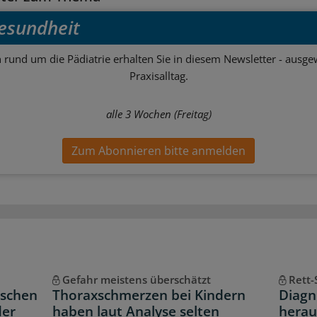
esundheit
 rund um die Pädiatrie erhalten Sie in diesem Newsletter - ausgew
Praxisalltag.
alle 3 Wochen (Freitag)
Zum Abonnieren bitte anmelden
Gefahr meistens überschätzt
Rett
nschen
Thoraxschmerzen bei Kindern
Diagn
der
haben laut Analyse selten
herau