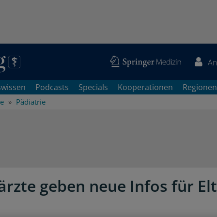
An
swissen
Podcasts
Specials
Kooperationen
Regionen
he
Pädiatrie
ärzte geben neue Infos für El
s