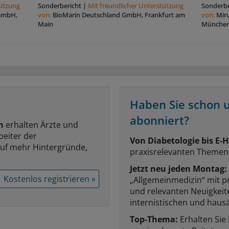
tützung
Sonderbericht
|
Mit freundlicher Unterstützung
Sonderbe
 GmbH,
von:
BioMarin Deutschland GmbH, Frankfurt am
von:
Mir
Main
Münche
Haben Sie schon 
abonniert?
n
erhalten Ärzte und
beiter der
Von Diabetologie bis E-H
auf mehr Hintergründe,
praxisrelevanten Themen
Jetzt neu jeden Montag:
Kostenlos registrieren »
„Allgemeinmedizin“ mit p
und relevanten Neuigkei
internistischen und hausä
Top-Thema:
Erhalten Sie