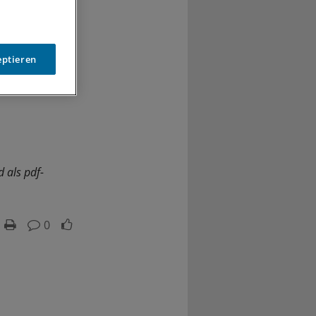
eptieren
 als pdf-
0