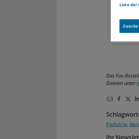
Liste der
Zwecke
Das Fax-Bestell
Dateien unter
Schlagwort
Pädiatrie
Beru
Ihr Newsle