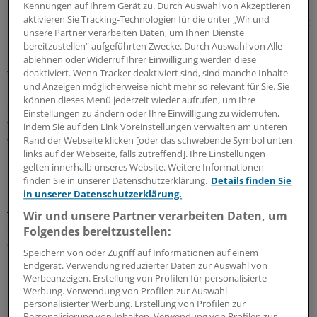
Kennungen auf Ihrem Gerät zu. Durch Auswahl von Akzeptieren
aktivieren Sie Tracking-Technologien für die unter „Wir und
In Tierexperimenten ließ sich der Trennungsschmerz mit
unsere Partner verarbeiten Daten, um Ihnen Dienste
niedrig dosierten Opioiden lindern: Das Verhalten
bereitzustellen“ aufgeführten Zwecke. Durch Auswahl von Alle
normalisierte sich weitgehend nach der Absonderung
ablehnen oder Widerruf Ihrer Einwilligung werden diese
von der Gruppe oder den Eltern. Solche Erkenntnisse
deaktiviert. Wenn Tracker deaktiviert sind, sind manche Inhalte
und Anzeigen möglicherweise nicht mehr so relevant für Sie. Sie
brachten die Forscher auf die Idee, es mit einem niedrig
können dieses Menü jederzeit wieder aufrufen, um Ihre
dosierten Opioid in einer kleinen klinischen Studie zu
Einstellungen zu ändern oder Ihre Einwilligung zu widerrufen,
versuchen. Sie wählten das Analgetikum Buprenorphin,
indem Sie auf den Link Voreinstellungen verwalten am unteren
weil die Risiken bei einer Überdosierung, etwa die
Rand der Webseite klicken [oder das schwebende Symbol unten
links auf der Webseite, falls zutreffend]. Ihre Einstellungen
Gefahr einer Atemdepression, geringer sind als bei den
gelten innerhalb unseres Website. Weitere Informationen
meisten anderen Opioiden.
finden Sie in unserer Datenschutzerklärung.
Details finden Sie
in unserer Datenschutzerklärung.
An der Studie nahmen 62 Patienten mit ausgeprägten
Wir und unsere Partner verarbeiten Daten, um
Suizidgedanken teil - sie erreichten mehr als 11 Punkte
Folgendes bereitzustellen:
auf der Beck-Suizidgedanken-Skala (BSS, maximal 38
Speichern von oder Zugriff auf Informationen auf einem
Punkte). Etwas mehr als die Hälfte hatte eine
Endgerät. Verwendung reduzierter Daten zur Auswahl von
Borderlinestörung, die übrigen litten unter
Werbeanzeigen. Erstellung von Profilen für personalisierte
Werbung. Verwendung von Profilen zur Auswahl
Depressionen oder Anpassungsstörungen.
personalisierter Werbung. Erstellung von Profilen zur
Personalisierung von Inhalten. Verwendung von Profilen zur