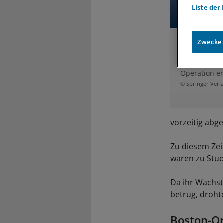
Liste der
Eine gerade 
Zwecke
mit Skoliose
Unannehmlich
tolerieren, w
Operation er
© Springer Ver
vorzeitig abg
Zu diesem Zei
waren zu Stud
Da ihr Wachst
betrug, droh
Boston-Or