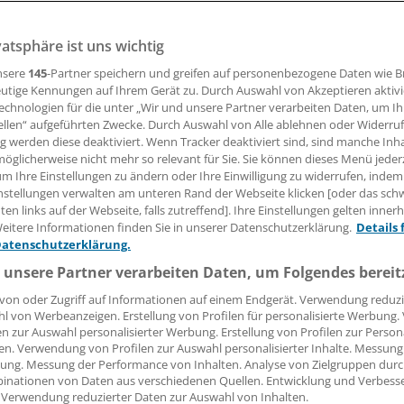
Skoliosen von über 20° Cobb im Wachstumsalter werden ü
hese versorgt. Eine Studie aus den USA bestätigt diese Vor
vatsphäre ist uns wichtig
nsere
145
-Partner speichern und greifen auf personenbezogene Daten wie 
utige Kennungen auf Ihrem Gerät zu. Durch Auswahl von Akzeptieren aktivi
humacher
echnologien für die unter „Wir und unsere Partner verarbeiten Daten, um I
ellen“ aufgeführten Zwecke. Durch Auswahl von Alle ablehnen oder Widerruf
11.11.2013, 06:43 Uhr
ng werden diese deaktiviert. Wenn Tracker deaktiviert sind, sind manche Inh
öglicherweise nicht mehr so relevant für Sie. Sie können dieses Menü jeder
um Ihre Einstellungen zu ändern oder Ihre Einwilligung zu widerrufen, indem
nstellungen verwalten am unteren Rand der Webseite klicken [oder das sc
en links auf der Webseite, falls zutreffend]. Ihre Einstellungen gelten inner
eitere Informationen finden Sie in unserer Datenschutzerklärung.
Details 
I
WOA CITY.
Eine US-Studie erga
Datenschutzerklärung.
Orthese bei Jugendlichen mit e
 unsere Partner verarbeiten Daten, um Folgendes bereit
progredienten Skoliose von üb
eine gute Option ist.
von oder Zugriff auf Informationen auf einem Endgerät. Verwendung reduzi
l von Werbeanzeigen. Erstellung von Profilen für personalisierte Werbung
en zur Auswahl personalisierter Werbung. Erstellung von Profilen zur Person
en. Verwendung von Profilen zur Auswahl personalisierter Inhalte. Messung
ung. Messung der Performance von Inhalten. Analyse von Zielgruppen durch
inationen von Daten aus verschiedenen Quellen. Entwicklung und Verbess
 Verwendung reduzierter Daten zur Auswahl von Inhalten.