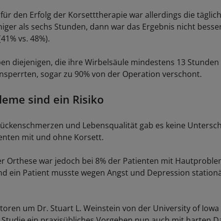
für den Erfolg der Korsetttherapie war allerdings die täglic
niger als sechs Stunden, dann war das Ergebnis nicht besser
(41% vs. 48%).
en diejenigen, die ihre Wirbelsäule mindestens 13 Stunden 
insperrten, sogar zu 90% von der Operation verschont.
eme sind ein Risiko
Rückenschmerzen und Lebensqualität gab es keine Untersc
enten mit und ohne Korsett.
r Orthese war jedoch bei 8% der Patienten mit Hautprobl
d ein Patient musste wegen Angst und Depression station
toren um Dr. Stuart L. Weinstein von der University of Iowa
r Studie ein praxisübliches Vorgehen nun auch mit harten D