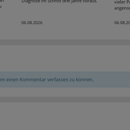
an
Diagnose im Schnitt drei Jahre voraus.
vieler P
u
angeno
06.08.2026
06.08.2
 um einen Kommentar verfassen zu können.