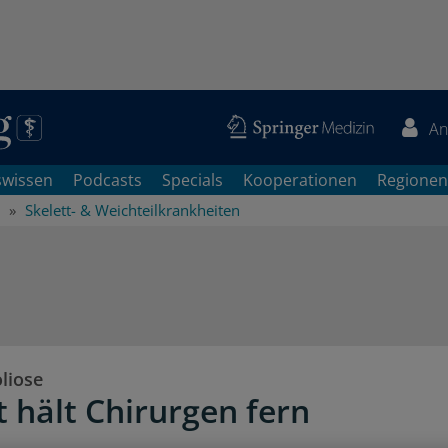
An
swissen
Podcasts
Specials
Kooperationen
Regionen
Skelett- & Weichteilkrankheiten
liose
t hält Chirurgen fern