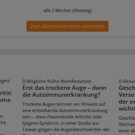
alle 2 Wochen (Dienstag)
Zum Abonnieren bitte anmelden
ögert
Mögliche frühe Manifestation
Aktue
Erst das trockene Auge – dann
Gesch
itis:
die Autoimmunerkrankung?
Verso
euma
der o
Trockene Augen können ein Hinweis auf
wicht
eine entstehende Autoimmunerkrankung
em
sein – etwa rheumatoide Arthritis oder
Geschle
che
Sjögren-Syndrom. In einer Studie aus
Wechse
Taiwan gingen die Augenbeschwerden der
einer a