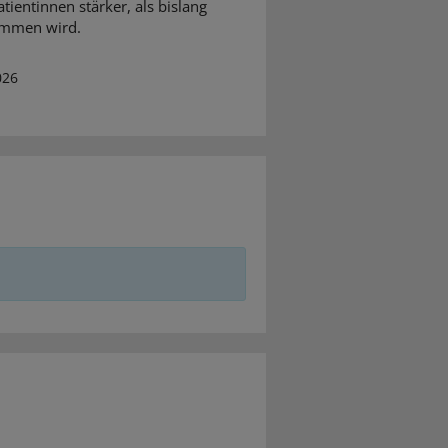
atientinnen stärker, als bislang
mmen wird.
026