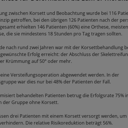
ung zwischen Korsett und Beobachtung wurde bei 116 Pati
inzip getroffen, bei den übrigen 126 Patienten nach der pe
sgesamt erhielten 146 Patienten (60%) eine Orthese, meisten
e, die sie mindestens 18 Stunden pro Tag tragen sollten.
de nach rund zwei Jahren war mit der Korsettbehandlung b
 gewünschte Erfolg erreicht: der Abschluss der Skelettreifu
der Krümmung auf 50° oder mehr.
eine Versteifungsoperation abgewendet werden. In der
ruppe war dies nur bei 48% der Patienten der Fall.
misiert behandelten Patienten betrug die Erfolgsrate 75% 
n der Gruppe ohne Korsett.
n drei Patienten mit einem Korsett versorgt werden, um 
verhindern. Die relative Risikoreduktion beträgt 56%.