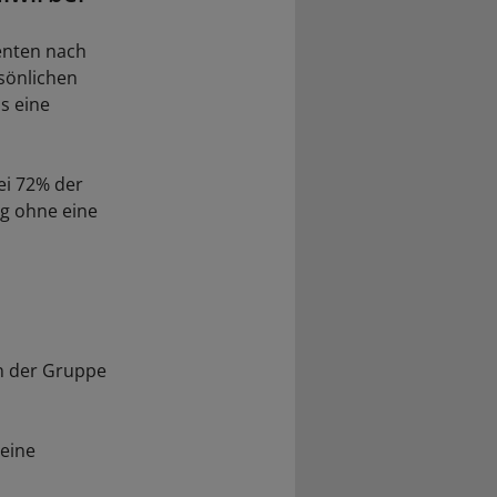
enten nach
rsönlichen
s eine
ei 72% der
ng ohne eine
in der Gruppe
eine