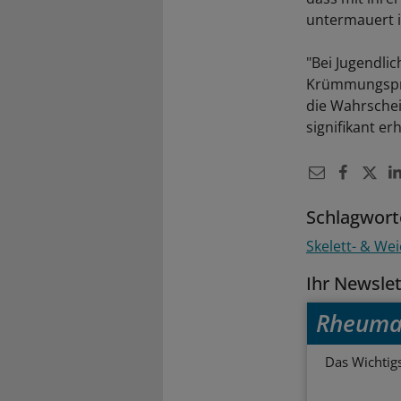
untermauert i
"Bei Jugendlic
Krümmungsprog
die Wahrschei
signifikant er
Schlagwort
Skelett- & We
Ihr Newsle
Rheuma
Das Wichtig