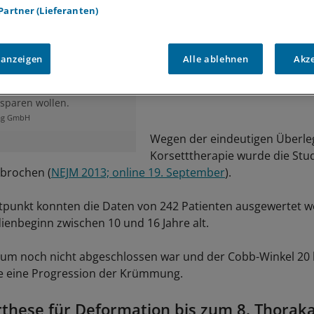
 Partner (Lieferanten)
Wirbelsäule - Jugendliche
 anzeigen
Alle ablehnen
Akz
 müssen dafür die
keit eines Korsetts
enn sie sich eine
sparen wollen.
lag GmbH
Wegen der eindeutigen Überle
Korsetttherapie wurde die Stu
ebrochen (
NEJM 2013; online 19. September
).
tpunkt konnten die Daten von 242 Patienten ausgewertet w
ienbeginn zwischen 10 und 16 Jahre alt.
um noch nicht abgeschlossen war und der Cobb-Winkel 20 
te eine Progression der Krümmung.
these für Deformation bis zum 8. Thoraka