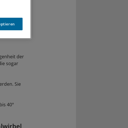
eptieren
genheit der
die sogar
erden. Sie
bis 40°
lwirbel