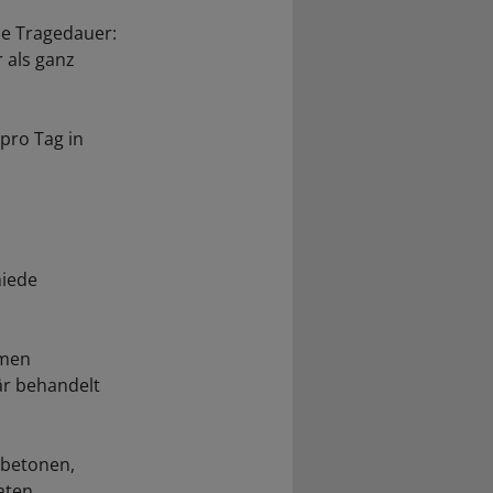
he Tragedauer:
 als ganz
pro Tag in
hiede
emen
är behandelt
 betonen,
aten