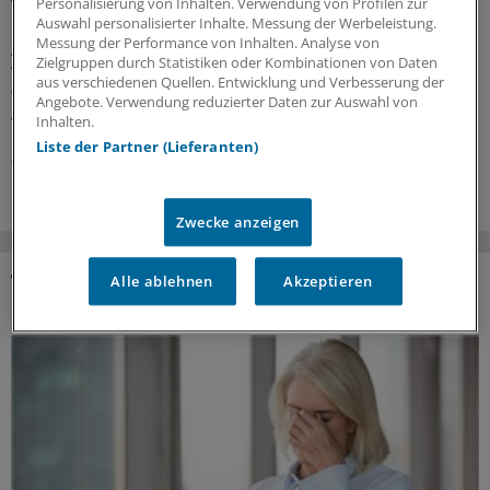
Personalisierung von Inhalten. Verwendung von Profilen zur
Ein Diabetes schlägt auf Nerven, Nieren, Gefäße und
Auswahl personalisierter Inhalte. Messung der Werbeleistung.
Messung der Performance von Inhalten. Analyse von
Augen. Dass er auch Herzrhythmusstörungen und
Zielgruppen durch Statistiken oder Kombinationen von Daten
Vorhofflimmern begünstigen kann, ist weniger bekannt.
aus verschiedenen Quellen. Entwicklung und Verbesserung der
Wie Sie Ihre Patientinnen und Patienten bestmöglich
Angebote. Verwendung reduzierter Daten zur Auswahl von
versorgen.
Inhalten.
Liste der Partner (Lieferanten)
06.08.2026
Zwecke anzeigen
Alle ablehnen
Akzeptieren
DAS KÖNNTE SIE AUCH INTERESSIEREN