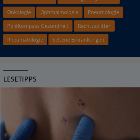
Onkologie
Ophthalmologie
Pneumologie
PolitKompass Gesundheit
Rechtssplitter
Rheumatologie
Seltene Erkrankungen
LESETIPPS