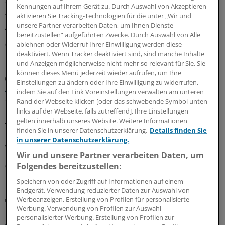
Teplizumab hat der Gemeinsame Bundesausschuss
Kennungen auf Ihrem Gerät zu. Durch Auswahl von Akzeptieren
festgestellt. Für die Bewertung war beobachtendes
aktivieren Sie Tracking-Technologien für die unter „Wir und
Abwarten vorgegeben worden.
unsere Partner verarbeiten Daten, um Ihnen Dienste
bereitzustellen“ aufgeführten Zwecke. Durch Auswahl von Alle
06.08.2026
ablehnen oder Widerruf Ihrer Einwilligung werden diese
deaktiviert. Wenn Tracker deaktiviert sind, sind manche Inhalte
und Anzeigen möglicherweise nicht mehr so relevant für Sie. Sie
können dieses Menü jederzeit wieder aufrufen, um Ihre
Diabetische Retinopathie
Einstellungen zu ändern oder Ihre Einwilligung zu widerrufen,
Auch seltene, milde Hypoglykämien gefährden
indem Sie auf den Link Voreinstellungen verwalten am unteren
die Netzhaut
Rand der Webseite klicken [oder das schwebende Symbol unten
links auf der Webseite, falls zutreffend]. Ihre Einstellungen
Eine gute Blutzuckerkontrolle senkt bei Menschen mit
gelten innerhalb unseres Website. Weitere Informationen
Typ-2-Diabetes das Risiko für eine diabetische
finden Sie in unserer Datenschutzerklärung.
Details finden Sie
Retinopathie. Dabei zählt mehr als der HbA
-Wert.
1c
in unserer Datenschutzerklärung.
Wichtig ist auch, Unterzuckerungen zu vermeiden.
Wir und unsere Partner verarbeiten Daten, um
06.08.2026
Folgendes bereitzustellen:
Speichern von oder Zugriff auf Informationen auf einem
Endgerät. Verwendung reduzierter Daten zur Auswahl von
Risiko einschätzen und Lebensstil ändern
Werbeanzeigen. Erstellung von Profilen für personalisierte
Diabetes und Vorhofflimmern: Das hilft gegen die
Werbung. Verwendung von Profilen zur Auswahl
personalisierter Werbung. Erstellung von Profilen zur
gefährliche Kombi