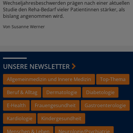
Wechseljahresbeschwerden prägen nach einer aktuellen
Studie den Reha-Bedarf vieler Patientinnen stärker, als
bislang angenommen wird.
Von Susanne Werner
UNSERE NEWSLETTER
Allgemeinmedizin und Innere Medizin
Top-Thema
Beruf & Alltag
Dermatologie
Diabetologie
E-Health
Frauengesundheit
Gastroenterologie
Kardiologie
Kindergesundheit
Menschen & Leben
Neurologie/Psychiatrie