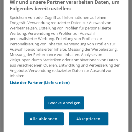
Wir und unsere Partner verarbeiten Daten, um
Erkrankungsrisiko dar, unabhängig davon, ob man
Folgendes bereitzustellen:
jahrelang keine Auffälligkeiten im Stoffwechsel hatte. Es
gibt somit nach wie vor keine eindeutigen Hinweise
Speichern von oder Zugriff auf Informationen auf einem
Endgerät. Verwendung reduzierter Daten zur Auswahl von
darauf, dass es eine Untergruppe bei Menschen mit
Werbeanzeigen. Erstellung von Profilen für personalisierte
Adipositas gibt, die kein erhöhtes Risiko hat."
Werbung. Verwendung von Profilen zur Auswahl
personalisierter Werbung. Erstellung von Profilen zur
Personalisierung von Inhalten. Verwendung von Profilen zur
"Wir waren zudem überrascht, dass auch unter den
Auswahl personalisierter Inhalte. Messung der Werbeleistung.
metabolisch gesunden normalgewichtigen Frauen ein so
Messung der Performance von Inhalten. Analyse von
hoher Anteil entweder an Bluthochdruck, Diabetes oder
Zielgruppen durch Statistiken oder Kombinationen von Daten
aus verschiedenen Quellen. Entwicklung und Verbesserung der
einer Fettstoffwechselstörung im Laufe von 20 Jahren
Angebote. Verwendung reduzierter Daten zur Auswahl von
erkrankt ist", so Matthias Schulze in der DIfE-Mitteilung.
Inhalten.
Liste der Partner (Lieferanten)
Schulze leitet am DIfE die Abteilung Molekulare
Epidemiologie und koordiniert die epidemiologische
Forschung des DIfE im Rahmen des Deutschen
Zwecke anzeigen
Zentrums für Diabetesforschung (DZD).
Alle ablehnen
Akzeptieren
"Da diese Krankheiten maßgeblich das Risiko für
Herzinfarkt und Schlaganfall beeinflussen, ist es wichtig,