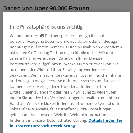
Daten von über 90.000 Frauen
Bei den 90.257 Frauen der Nurses' Health Study, deren
Ihre Privatsphäre ist uns wichtig
Daten Basis der Studie des Wissenschaftlerteams um
Matthias Schulze und Nathalie Eckel vom DIfE waren,
Wir und unsere
145
-Partner speichern und greifen auf
personenbezogene Daten wie Browserdaten oder eindeutige
waren im Zeitraum bis zu 30 Jahren regelmäßig Infos zu
Kennungen auf Ihrem Gerät zu. Durch Auswahl von Akzeptieren
Körpergewicht, metabolischer Gesundheit und dem
aktivieren Sie Tracking-Technologien für die unter „Wir und
Auftreten von Herzinfarkt und Schlaganfall
unsere Partner verarbeiten Daten, um Ihnen Dienste
dokumentiert worden. Als metabolisch gesund galten
bereitzustellen“ aufgeführten Zwecke. Durch Auswahl von Alle
ablehnen oder Widerruf Ihrer Einwilligung werden diese
dabei alle Frauen ohne Hypertonie, Diabetes oder
deaktiviert. Wenn Tracker deaktiviert sind, sind manche Inhalte
Hypercholesterinämie, so das DIfE.
und Anzeigen möglicherweise nicht mehr so relevant für Sie. Sie
können dieses Menü jederzeit wieder aufrufen, um Ihre
Einstellungen zu ändern oder Ihre Einwilligung zu widerrufen,
"Wir beobachteten, dass adipöse Frauen auch dann ein
indem Sie auf den Link Voreinstellungen verwalten am unteren
erhöhtes Risiko für Herz-Kreislauf-Erkrankungen hatten,
Rand der Webseite klicken [oder das schwebende Symbol unten
wenn sie über 10 oder gar 20 Jahre metabolisch gesund
links auf der Webseite, falls zutreffend]. Ihre Einstellungen
blieben", wird Erstautorin Nathalie Eckel zitiert.
gelten innerhalb unseres Website. Weitere Informationen
finden Sie in unserer Datenschutzerklärung.
Details finden Sie
in unserer Datenschutzerklärung.
"Adipositas stellt somit ein ernst zu nehmendes