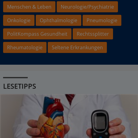
Menschen & Leben
Neurologie/Psychiatrie
Onkologie
Ophthalmologie
Pneumologie
PolitKompass Gesundheit
Rechtssplitter
Rheumatologie
Seltene Erkrankungen
LESETIPPS