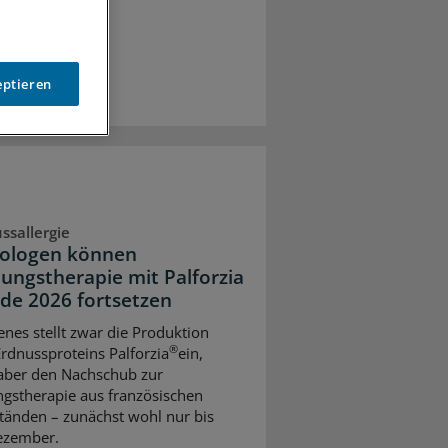
eptieren
ssallergie
gologen können
tungstherapie mit Palforzia
nde 2026 fortsetzen
enes stellt zwar die Produktion
®
Erdnussproteins Palforzia
ein,
 aber den Nachschub zur
ngstherapie aus französischen
tänden – zunächst wohl nur bis
ezember.