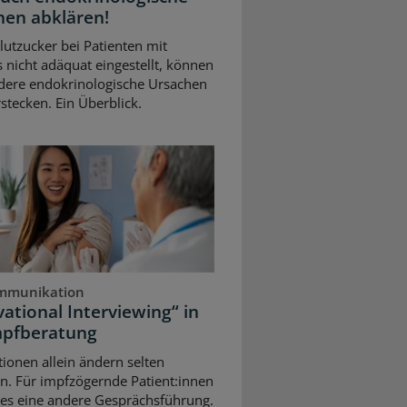
hen abklären!
Blutzucker bei Patienten mit
 nicht adäquat eingestellt, können
dere endokrinologische Ursachen
stecken. Ein Überblick.
mmunikation
ational Interviewing“ in
mpfberatung
ionen allein ändern selten
n. Für impfzögernde Patient:innen
 es eine andere Gesprächsführung.