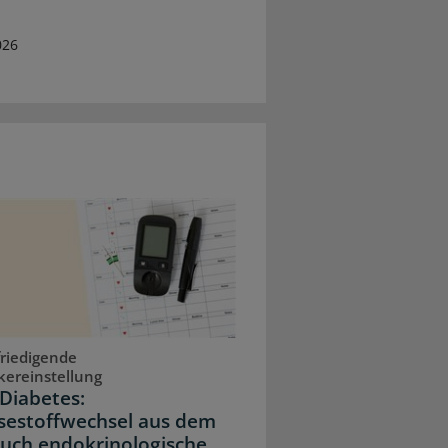
026
riedigende
kereinstellung
Diabetes:
sestoffwechsel aus dem
Auch endokrinologische