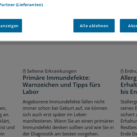
 Partner (Lieferanten)
iff auf alle
medizinischen Berichte und Kommentare
Voraussetzungen für den Zugang
 anzeigen
Alle ablehnen
Akz
Seltene Erkrankungen
Erdnu
Primäre Immundefekte:
Aller
Warnzeichen und Tipps fürs
Erhal
Labor
bis E
Angeborene Immundefekte fallen nicht
Stallerg
en,
immer schon bei Geburt auf, sie können
seines 
g an.
sich auch erst später im Leben
sichert
lärt,
manifestieren. Wann Sie an einen primären
Erhaltu
ist und
Immundefekt denken sollten und wie Sie in
Restbes
ein
der Diagnostik am besten vorgehen.
Ende D