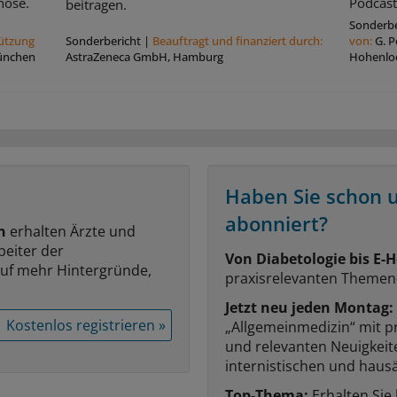
nose.
Podcast
beitragen.
Sonderbe
tützung
Sonderbericht
|
Beauftragt und ﬁnanziert durch:
von:
G. 
ünchen
AstraZeneca GmbH, Hamburg
Hohenlo
Haben Sie schon 
abonniert?
n
erhalten Ärzte und
beiter der
Von Diabetologie bis E-H
auf mehr Hintergründe,
praxisrelevanten Themen
Jetzt neu jeden Montag:
Kostenlos registrieren »
„Allgemeinmedizin“ mit p
und relevanten Neuigkei
internistischen und hausä
Top-Thema:
Erhalten Sie