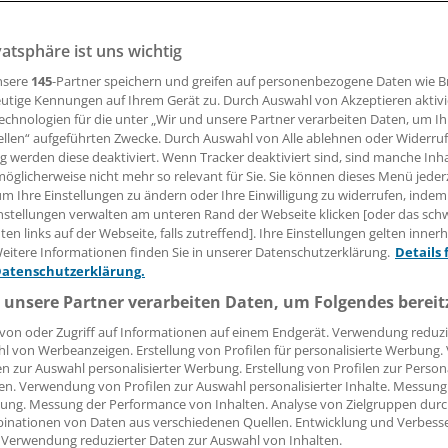
vatsphäre ist uns wichtig
ia ist eine multifaktoriell bedingte Erkrankung. Hinweise au
n Studie legen nun nahe, dass auch eine Milcheiweißallergi
nsere
145
-Partner speichern und greifen auf personenbezogene Daten wie 
n könnte.
utige Kennungen auf Ihrem Gerät zu. Durch Auswahl von Akzeptieren aktivi
echnologien für die unter „Wir und unsere Partner verarbeiten Daten, um I
ellen“ aufgeführten Zwecke. Durch Auswahl von Alle ablehnen oder Widerruf
ng werden diese deaktiviert. Wenn Tracker deaktiviert sind, sind manche Inh
 Leserin, lieber Leser,
öglicherweise nicht mehr so relevant für Sie. Sie können dieses Menü jeder
um Ihre Einstellungen zu ändern oder Ihre Einwilligung zu widerrufen, indem
tändigen Beitrag können Sie lesen, sobald Sie sich eingelogg
nstellungen verwalten am unteren Rand der Webseite klicken [oder das sc
en links auf der Webseite, falls zutreffend]. Ihre Einstellungen gelten inner
Jetzt anmelden »
Kostenlos registriere
eitere Informationen finden Sie in unserer Datenschutzerklärung.
Details 
Datenschutzerklärung.
 vergessen?
 unsere Partner verarbeiten Daten, um Folgendes bereit
es Problem beim Login?
von oder Zugriff auf Informationen auf einem Endgerät. Verwendung reduzi
l von Werbeanzeigen. Erstellung von Profilen für personalisierte Werbung
dung ist mit wenigen Klicks erledigt und kostenlos.
en zur Auswahl personalisierter Werbung. Erstellung von Profilen zur Person
teile des kostenlosen Login:
en. Verwendung von Profilen zur Auswahl personalisierter Inhalte. Messung
ung. Messung der Performance von Inhalten. Analyse von Zielgruppen durch
r
Analysen, Hintergründe und Infografiken
inationen von Daten aus verschiedenen Quellen. Entwicklung und Verbess
 Verwendung reduzierter Daten zur Auswahl von Inhalten.
usive
Interviews und Praxis-Tipps