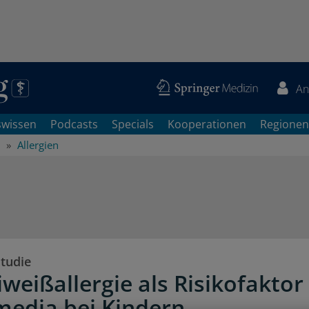
An
swissen
Podcasts
Specials
Kooperationen
Regionen
Allergien
tudie
weißallergie als Risikofaktor
 media bei Kindern