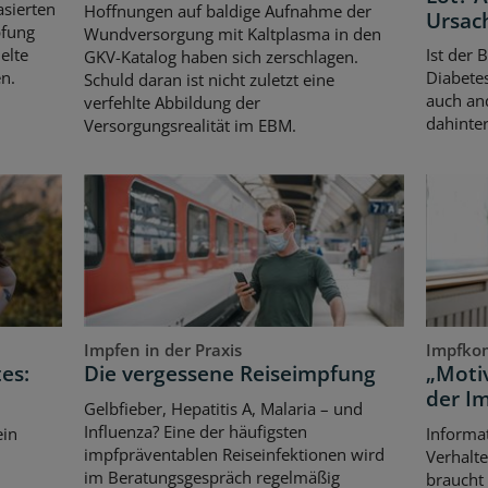
asierten
Hoffnungen auf baldige Aufnahme der
Ursac
pfung
Wundversorgung mit Kaltplasma in den
elte
Ist der 
GKV-Katalog haben sich zerschlagen.
n.
Diabetes
Schuld daran ist nicht zuletzt eine
auch an
verfehlte Abbildung der
dahinter
Versorgungsrealität im EBM.
Impfen in der Praxis
Impfko
es:
Die vergessene Reiseimpfung
„Motiv
der I
Gelbfieber, Hepatitis A, Malaria – und
Influenza? Eine der häufigsten
ein
Informat
impfpräventablen Reiseinfektionen wird
Verhalte
im Beratungsgespräch regelmäßig
braucht