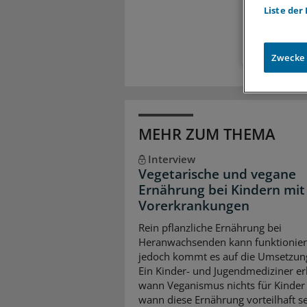
Liste der
Zugr
Zwecke
MEHR ZUM THEMA
Interview
Vegetarische und vegane
Ernährung bei Kindern mit
Vorerkrankungen
Rein pflanzliche Ernährung bei
Heranwachsenden kann funktionier
jedoch kommt es auf die Umsetzun
Ein Kinder- und Jugendmediziner erk
wann Veganismus nichts für Kinder 
wann diese Ernährung vorteilhaft s