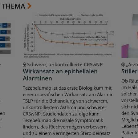
 THEMA
-
Schwere, unkontrollierte CRSwNP
„Ärzt
Wirkansatz an epithelialen
Stille
Alarminen
Ob Räus
im Hals
Tezepelumab ist das erste Biologikum mit
solcher
einem spezifischen Wirkansatz am Alarmin
n
vorstel
TSLP für die Behandlung von schwerem,
sich ni
unkontrolliertem Asthma und schwerer
ten
den Sym
CRSwNP. Studiendaten zufolge kann
r
Möglich
Tezepelumab die nasale Symptomatik
.
Lebensf
lindern, das Riechvermögen verbessern
Patient
und zu einem verringerten Steroideinsatz