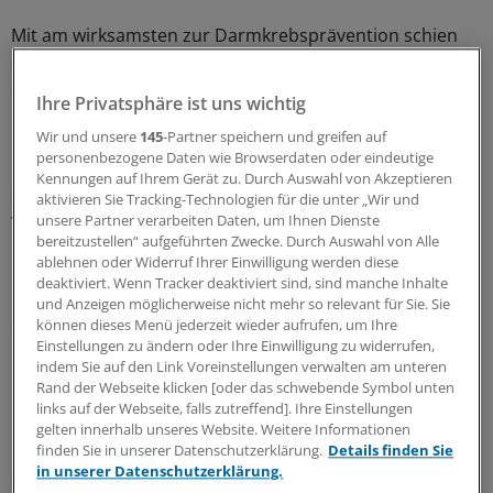
Mit am wirksamsten zur Darmkrebsprävention schien
dabei eine Diät mit mindestens drei Mahlzeiten zu sein,
die etwa 90g Vollkorn pro Tag enthielten.
Ihre Privatsphäre ist uns wichtig
Wir und unsere
145
-Partner speichern und greifen auf
Bei Menschen mit einer solchen Diät war die
personenbezogene Daten wie Browserdaten oder eindeutige
Darmkrebsrate im Schnitt 17 Prozent geringer als bei
Kennungen auf Ihrem Gerät zu. Durch Auswahl von Akzeptieren
solchen, die weitgehend auf Vollkornprodukte
aktivieren Sie Tracking-Technologien für die unter „Wir und
verzichteten.
unsere Partner verarbeiten Daten, um Ihnen Dienste
bereitzustellen“ aufgeführten Zwecke. Durch Auswahl von Alle
ablehnen oder Widerruf Ihrer Einwilligung werden diese
Diese Reduktion betraf in gleichem Maße Kolon- und
deaktiviert. Wenn Tracker deaktiviert sind, sind manche Inhalte
Rektalkarzinome, so die Analyse von insgesamt sieben
und Anzeigen möglicherweise nicht mehr so relevant für Sie. Sie
Studien.
können dieses Menü jederzeit wieder aufrufen, um Ihre
Einstellungen zu ändern oder Ihre Einwilligung zu widerrufen,
indem Sie auf den Link Voreinstellungen verwalten am unteren
Ballaststoffe aus Hülsenfrüchten
Rand der Webseite klicken [oder das schwebende Symbol unten
links auf der Webseite, falls zutreffend]. Ihre Einstellungen
In vier Studien war der Einfluss von Ballaststoffen aus
gelten innerhalb unseres Website. Weitere Informationen
finden Sie in unserer Datenschutzerklärung.
Details finden Sie
Hülsenfrüchten untersucht worden. Bei Teilnehmern,
in unserer Datenschutzerklärung.
die viel davon aßen, war die Rate von