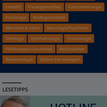
E-Health
Frauengesundheit
Gastroenterologie
Kardiologie
Kindergesundheit
Menschen & Leben
Neurologie/Psychiatrie
Onkologie
Ophthalmologie
Pneumologie
PolitKompass Gesundheit
Rechtssplitter
Rheumatologie
Seltene Erkrankungen
LESETIPPS