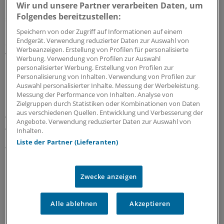
Wir und unsere Partner verarbeiten Daten, um
Kolorektalkarzinomen um 11 Prozent niedriger als bei
Folgendes bereitzustellen:
solchen, die keine Hülsenfrüchte mochten.
Speichern von oder Zugriff auf Informationen auf einem
Endgerät. Verwendung reduzierter Daten zur Auswahl von
Schließlich wurde auch in jeweils neun Studien geschaut,
Werbeanzeigen. Erstellung von Profilen für personalisierte
welchen Einfluss Ballaststoffe aus sonstigem Gemüse
Werbung. Verwendung von Profilen zur Auswahl
und Obst haben. Hierbei gab es jedoch kaum
personalisierter Werbung. Erstellung von Profilen zur
Personalisierung von Inhalten. Verwendung von Profilen zur
Unterschiede bei der Darmkrebsrate zwischen Gruppen
Auswahl personalisierter Inhalte. Messung der Werbeleistung.
mit hohem und niedrigem Konsum.
Messung der Performance von Inhalten. Analyse von
Zielgruppen durch Statistiken oder Kombinationen von Daten
aus verschiedenen Quellen. Entwicklung und Verbesserung der
Aus diesen Daten versuchten die Autoren der Meta-
Angebote. Verwendung reduzierter Daten zur Auswahl von
Analyse eine Dosis-Wirkungsbeziehung zu berechnen,
Inhalten.
und zwar, um wie viel Prozent eine Dosis von 10g pro
Liste der Partner (Lieferanten)
Tag der jeweiligen Ballaststoffe das Darmkrebsrisiko
reduziert.
Zwecke anzeigen
10 Gramm für 10 Prozent weniger?
Alle ablehnen
Akzeptieren
Unter der Annahme, dass tatsächlich eine kausale
Beziehung besteht, können demnach jeweils 10g