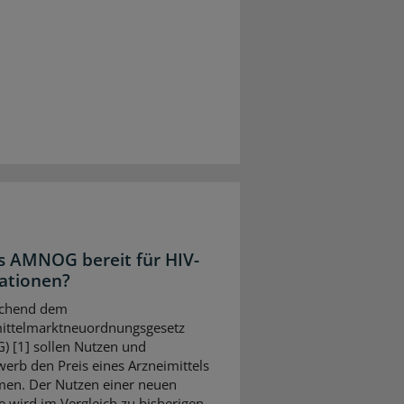
as AMNOG bereit für HIV-
ationen?
echend dem
ittelmarktneuordnungsgesetz
 [1] sollen Nutzen und
erb den Preis eines Arzneimittels
en. Der Nutzen einer neuen
e wird im Vergleich zu bisherigen