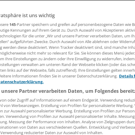
vatsphäre ist uns wichtig
nd in den vergangenen zwei Monaten bereits bis zu 2000 Me
erkrankt. 100 Personen starben, darunter auch medizinisch
nsere
145
-Partner speichern und greifen auf personenbezogene Daten wie 
utige Kennungen auf Ihrem Gerät zu. Durch Auswahl von Akzeptieren aktivi
echnologien für die unter „Wir und unsere Partner verarbeiten Daten, um I
ellen“ aufgeführten Zwecke. Durch Auswahl von Alle ablehnen oder Widerruf
16.04.2018, 11:55 Uhr
ng werden diese deaktiviert. Wenn Tracker deaktiviert sind, sind manche Inh
öglicherweise nicht mehr so relevant für Sie. Sie können dieses Menü jeder
um Ihre Einstellungen zu ändern oder Ihre Einwilligung zu widerrufen, indem
nstellungen verwalten am unteren Rand der Webseite klicken [oder das sc
en links auf der Webseite, falls zutreffend]. Ihre Einstellungen gelten inner
781 vermuteten und 408 bestätigten Fällen von Lassa-Fieber
eitere Informationen finden Sie in unserer Datenschutzerklärung.
Details 
Datenschutzerklärung.
ten ist der derzeitige Ausbruch der Krankheit in Nigeria ei
n den vergangenen Jahren, wie die Organisation Ärzte ohn
 unsere Partner verarbeiten Daten, um Folgendes bereit
1 Menschen seien an dem hochansteckenden Fieber gestorb
von oder Zugriff auf Informationen auf einem Endgerät. Verwendung reduzi
der Hilfsorganisation unterstützten die nigerianischen
l von Werbeanzeigen. Erstellung von Profilen für personalisierte Werbung
en zur Auswahl personalisierter Werbung. Erstellung von Profilen zur Person
ehörden, um die Epidemie einzudämmen.
en. Verwendung von Profilen zur Auswahl personalisierter Inhalte. Messung
ung. Messung der Performance von Inhalten. Analyse von Zielgruppen durch
en sind nach Angaben der Organisation auch viele Pflegekrä
inationen von Daten aus verschiedenen Quellen. Entwicklung und Verbess
 Verwendung reduzierter Daten zur Auswahl von Inhalten.
atienten angesteckt hätten, weil sie nicht wussten, dass jene 