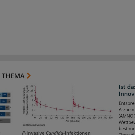
 THEMA
Ist d
Innov
Entspr
Arzneim
(AMNOG)
Wettbew
bestimm
-
Invasive
Candida
-Infektionen
Therapi