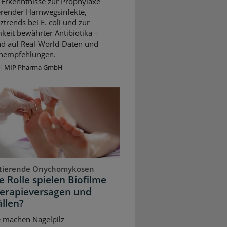
 Erkenntnisse zur Prophylaxe
erender Harnwegsinfekte,
ztrends bei E. coli und zur
keit bewährter Antibiotika –
nd auf Real-World-Daten und
ienempfehlungen.
|
MIP Pharma GmbH
stierende Onychomykosen
 Rolle spielen Biofilme
herapieversagen und
llen?
e machen Nagelpilz