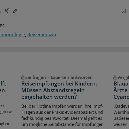
e:
mmunologie
Reisemedizin
Sie fragen – Experten antworten
Vergi
lft
Reiseimpfungen bei Kindern:
Blaua
en
Müssen Abstandsregeln
Ärzte
eingehalten werden?
Cyano
est
Bei der Hotline Impfen werden Ihre Impf-
„Badeve
iagnose
Fragen aus der Praxis evidenzbasiert und
Warnhin
fachkundig beantwortet. Diesmal geht es
Badese
ügbar
um mögliche Zeitabstände für Impfungen
weisen 