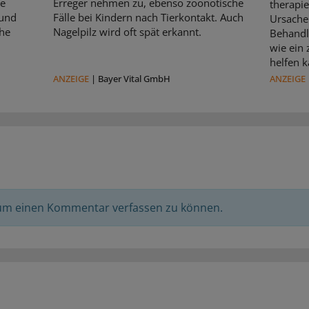
le
Erreger nehmen zu, ebenso zoonotische
therapie
 und
Fälle bei Kindern nach Tierkontakt. Auch
Ursache 
che
Nagelpilz wird oft spät erkannt.
Behandl
wie ein
helfen k
ANZEIGE
|
Bayer Vital GmbH
ANZEIGE
 um einen Kommentar verfassen zu können.