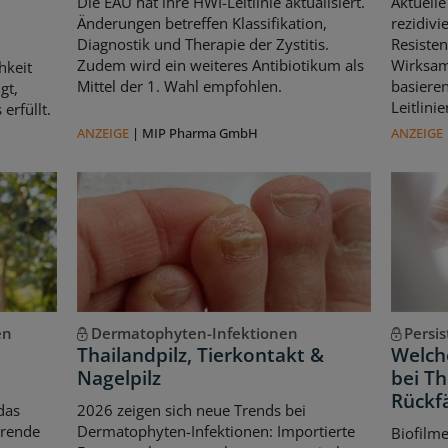
Die EAU hat ihre HWI-Leitlinie aktualisiert.
Aktuelle
Änderungen betreffen Klassifikation,
rezidivi
Diagnostik und Therapie der Zystitis.
Resisten
Zudem wird ein weiteres Antibiotikum als
Wirksam
hkeit
Mittel der 1. Wahl empfohlen.
basiere
gt,
Leitlin
erfüllt.
ANZEIGE
|
MIP Pharma GmbH
ANZEIGE
en
Dermatophyten-Infektionen
Persi
Thailandpilz, Tierkontakt &
Welche
Nagelpilz
bei T
Rückfä
das
2026 zeigen sich neue Trends bei
erende
Dermatophyten-Infektionen: Importierte
Biofilm