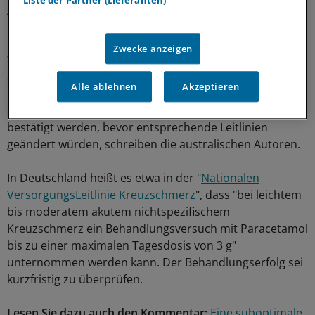
Liste der Partner (Lieferanten)
gehen aber davon aus, dass diese Medikation das
Gesamtergebnis der Studie nicht verzerrt hat.
Zwecke anzeigen
Wie Williams und seine Kollegen berichten, legen die
Studienergebnisse nahe, die Verwendung von
Alle ablehnen
Akzeptieren
Paracetamol bei akuten Rückenschmerzen infrage zu
stellen. Dennoch müssten die Daten in anderen Studien
bestätigt werden, bevor entsprechende Leitlinien
geändert würden, schreiben die australischen Autoren.
In Deutschland heißt es etwa in der "
Nationalen
VersorgungsLeitlinie Kreuzschmerz
", dass "bei leichtem
bis moderatem akutem nichtspezifischem
Kreuzschmerz ein Behandlungsversuch mit Paracetamol
bis zu einer maximalen Tagesdosis von 3 g"
unternommen werden kann. Der Behandlungserfolg sei
kurzfristig zu überprüfen.
Lesen Sie dazu auch den Kommentar:
Eine suboptimale