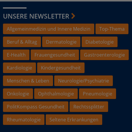
UNSERE NEWSLETTER
Allgemeinmedizin und Innere Medizin
Top-Thema
Beruf & Alltag
Dermatologie
Diabetologie
E-Health
Frauengesundheit
Gastroenterologie
Kardiologie
Kindergesundheit
Menschen & Leben
Neurologie/Psychiatrie
Onkologie
Ophthalmologie
Pneumologie
PolitKompass Gesundheit
Rechtssplitter
Rheumatologie
Seltene Erkrankungen