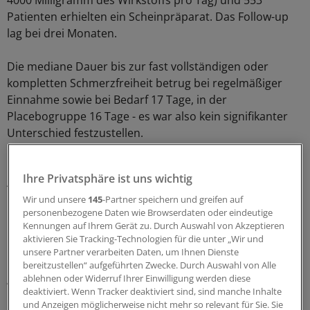
4000 Milligramm des Wirkstoffs pro Tag) und 553
Patienten erhielten ein Scheinpräparat. Das Follow-up
lag bei drei Monaten.
Die mediane Dauer bis zur fast vollständigen oder
kompletten Schmerzfreiheit betrug bei regelmäßiger
Einnahme sowie bei Bedarf 17 Tage, in der
Placebogruppe 16 Tage - es war also kein signifikanter
Unterschied festzustellen.
Dabei hatten die Patienten einen VAS-Wert (visuelle
Ihre Privatsphäre ist uns wichtig
Analogskala: 0 bis 10) zwischen den Werten 0 und 1.
Nach zwölf Wochen hatten bereits 85 Prozent der
Wir und unsere
145
-Partner speichern und greifen auf
personenbezogene Daten wie Browserdaten oder eindeutige
Patienten keine Rückenschmerzen mehr.
Kennungen auf Ihrem Gerät zu. Durch Auswahl von Akzeptieren
aktivieren Sie Tracking-Technologien für die unter „Wir und
Kein Unterschied bei Lebensqualität
unsere Partner verarbeiten Daten, um Ihnen Dienste
bereitzustellen“ aufgeführten Zwecke. Durch Auswahl von Alle
ablehnen oder Widerruf Ihrer Einwilligung werden diese
Auch die Zahl der täglich eingenommenen Tabletten
deaktiviert. Wenn Tracker deaktiviert sind, sind manche Inhalte
unterschied sich zwischen den Gruppen nicht
und Anzeigen möglicherweise nicht mehr so relevant für Sie. Sie