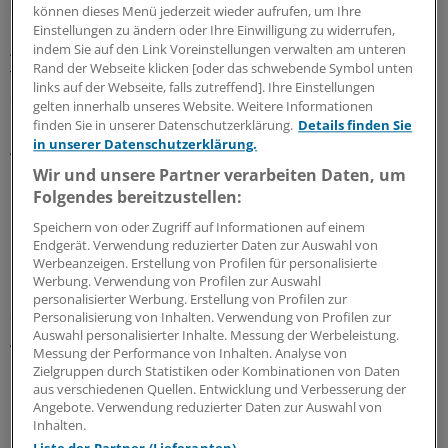
signifikant. Sie betrug im Median 4 bei regelmäßiger
können dieses Menü jederzeit wieder aufrufen, um Ihre
Einnahme, 3,9 bei Einnahme nach Bedarf sowie ebenfalls
Einstellungen zu ändern oder Ihre Einwilligung zu widerrufen,
indem Sie auf den Link Voreinstellungen verwalten am unteren
4 Tabletten bei Einnahme eines Scheinpräparates. Eine
Rand der Webseite klicken [oder das schwebende Symbol unten
Tablette in den beiden Verumgruppen enthielt jeweils
links auf der Webseite, falls zutreffend]. Ihre Einstellungen
665 Milligramm Paracetamol.
gelten innerhalb unseres Website. Weitere Informationen
finden Sie in unserer Datenschutzerklärung.
Details finden Sie
in unserer Datenschutzerklärung.
Auch bei den sekundären Endpunkten der Studie
konnten die Wissenschaftler zwischen den drei Gruppen
Wir und unsere Partner verarbeiten Daten, um
keinen signifikanten Unterschied ausmachen.
Folgendes bereitzustellen:
Speichern von oder Zugriff auf Informationen auf einem
Unter den berücksichtigten Parametern waren zum
Endgerät. Verwendung reduzierter Daten zur Auswahl von
Werbeanzeigen. Erstellung von Profilen für personalisierte
Beispiel die Lebensqualität und die Schlafqualität,
Werbung. Verwendung von Profilen zur Auswahl
Einschränkungen bei Bewegungen sowie die Gesamtheit
personalisierter Werbung. Erstellung von Profilen zur
der Symptomatik bei den Rückenschmerzpatienten.
Personalisierung von Inhalten. Verwendung von Profilen zur
Auswahl personalisierter Inhalte. Messung der Werbeleistung.
Auch die unerwünschten Wirkungen waren nicht
Messung der Performance von Inhalten. Analyse von
unterschiedlich.
Zielgruppen durch Statistiken oder Kombinationen von Daten
aus verschiedenen Quellen. Entwicklung und Verbesserung der
Angebote. Verwendung reduzierter Daten zur Auswahl von
Manche Patienten nahmen während der Studie
Inhalten.
unerlaubt noch andere Mittel ein. Die Wissenschaftler