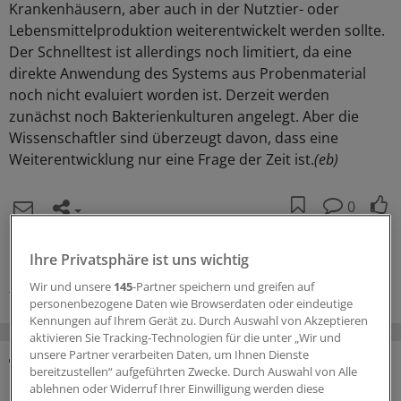
Krankenhäusern, aber auch in der Nutztier- oder
Lebensmittelproduktion weiterentwickelt werden sollte.
Der Schnelltest ist allerdings noch limitiert, da eine
direkte Anwendung des Systems aus Probenmaterial
noch nicht evaluiert worden ist. Derzeit werden
zunächst noch Bakterienkulturen angelegt. Aber die
Wissenschaftler sind überzeugt davon, dass eine
Weiterentwicklung nur eine Frage der Zeit ist.
(eb)
0
Schlagworte:
Ihre Privatsphäre ist uns wichtig
MRE
Immunologie
Wir und unsere
145
-Partner speichern und greifen auf
personenbezogene Daten wie Browserdaten oder eindeutige
Kennungen auf Ihrem Gerät zu. Durch Auswahl von Akzeptieren
aktivieren Sie Tracking-Technologien für die unter „Wir und
unsere Partner verarbeiten Daten, um Ihnen Dienste
bereitzustellen“ aufgeführten Zwecke. Durch Auswahl von Alle
DAS KÖNNTE SIE AUCH INTERESSIEREN
ablehnen oder Widerruf Ihrer Einwilligung werden diese