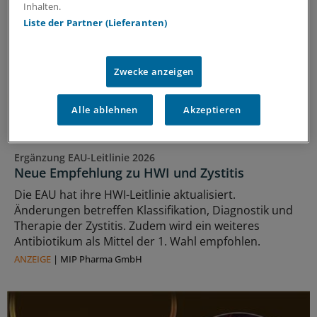
Inhalten.
Liste der Partner (Lieferanten)
Zwecke anzeigen
Alle ablehnen
Akzeptieren
Ergänzung EAU-Leitlinie 2026
Neue Empfehlung zu HWI und Zystitis
Die EAU hat ihre HWI-Leitlinie aktualisiert.
Änderungen betreffen Klassifikation, Diagnostik und
Therapie der Zystitis. Zudem wird ein weiteres
Antibiotikum als Mittel der 1. Wahl empfohlen.
ANZEIGE
|
MIP Pharma GmbH