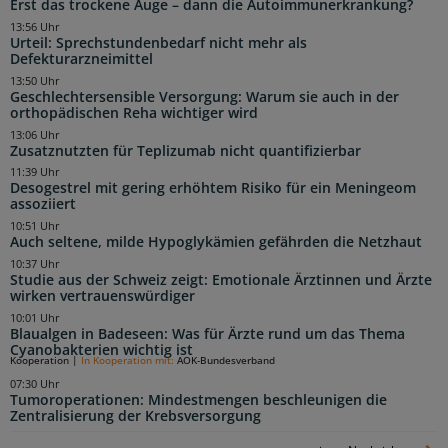
Erst das trockene Auge – dann die Autoimmunerkrankung?
13:56 Uhr
Urteil: Sprechstundenbedarf nicht mehr als
Defekturarzneimittel
13:50 Uhr
Geschlechtersensible Versorgung: Warum sie auch in der
orthopädischen Reha wichtiger wird
13:06 Uhr
Zusatznutzten für Teplizumab nicht quantifizierbar
11:39 Uhr
Desogestrel mit gering erhöhtem Risiko für ein Meningeom
assoziiert
10:51 Uhr
Auch seltene, milde Hypoglykämien gefährden die Netzhaut
10:37 Uhr
Studie aus der Schweiz zeigt: Emotionale Ärztinnen und Ärzte
wirken vertrauenswürdiger
10:01 Uhr
Blaualgen in Badeseen: Was für Ärzte rund um das Thema
Cyanobakterien wichtig ist
Kooperation
|
In Kooperation mit:
AOK-Bundesverband
07:30 Uhr
Tumoroperationen: Mindestmengen beschleunigen die
Zentralisierung der Krebsversorgung