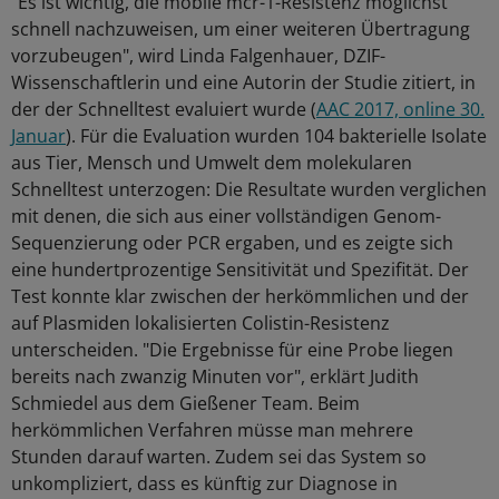
"Es ist wichtig, die mobile mcr-1-Resistenz möglichst
schnell nachzuweisen, um einer weiteren Übertragung
vorzubeugen", wird Linda Falgenhauer, DZIF-
Wissenschaftlerin und eine Autorin der Studie zitiert, in
der der Schnelltest evaluiert wurde (
AAC 2017, online 30.
Januar
). Für die Evaluation wurden 104 bakterielle Isolate
aus Tier, Mensch und Umwelt dem molekularen
Schnelltest unterzogen: Die Resultate wurden verglichen
mit denen, die sich aus einer vollständigen Genom-
Sequenzierung oder PCR ergaben, und es zeigte sich
eine hundertprozentige Sensitivität und Spezifität. Der
Test konnte klar zwischen der herkömmlichen und der
auf Plasmiden lokalisierten Colistin-Resistenz
unterscheiden. "Die Ergebnisse für eine Probe liegen
bereits nach zwanzig Minuten vor", erklärt Judith
Schmiedel aus dem Gießener Team. Beim
herkömmlichen Verfahren müsse man mehrere
Stunden darauf warten. Zudem sei das System so
unkompliziert, dass es künftig zur Diagnose in