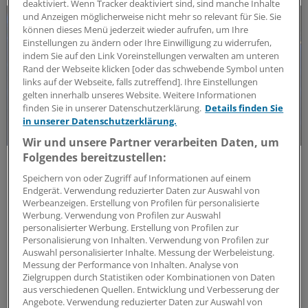
deaktiviert. Wenn Tracker deaktiviert sind, sind manche Inhalte
und Anzeigen möglicherweise nicht mehr so relevant für Sie. Sie
können dieses Menü jederzeit wieder aufrufen, um Ihre
Einstellungen zu ändern oder Ihre Einwilligung zu widerrufen,
indem Sie auf den Link Voreinstellungen verwalten am unteren
Rand der Webseite klicken [oder das schwebende Symbol unten
links auf der Webseite, falls zutreffend]. Ihre Einstellungen
gelten innerhalb unseres Website. Weitere Informationen
finden Sie in unserer Datenschutzerklärung.
Details finden Sie
in unserer Datenschutzerklärung.
Wir und unsere Partner verarbeiten Daten, um
Folgendes bereitzustellen:
Forschungs-Update
Neue Antibiotika-Studie entschlüsselt
Speichern von oder Zugriff auf Informationen auf einem
besonderen Wirkmechanismus
Endgerät. Verwendung reduzierter Daten zur Auswahl von
Werbeanzeigen. Erstellung von Profilen für personalisierte
Für die Langzeitprophylaxe von Harnwegsinfektionen
Werbung. Verwendung von Profilen zur Auswahl
sind geringe Resistenzraten und gute Verträglichkeit
personalisierter Werbung. Erstellung von Profilen zur
Personalisierung von Inhalten. Verwendung von Profilen zur
entscheidend. Eine neue Studie zeigt, warum dieses
Auswahl personalisierter Inhalte. Messung der Werbeleistung.
Antibiotikum beides erfüllt.
Messung der Performance von Inhalten. Analyse von
ANZEIGE
|
MIP Pharma GmbH
Zielgruppen durch Statistiken oder Kombinationen von Daten
aus verschiedenen Quellen. Entwicklung und Verbesserung der
Angebote. Verwendung reduzierter Daten zur Auswahl von