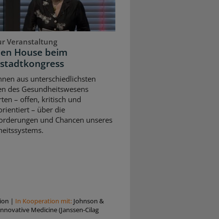
ur Veranstaltung
pen House beim
stadtkongress
nnen aus unterschiedlichsten
en des Gesundheitswesens
rten – offen, kritisch und
rientiert – über die
orderungen und Chancen unseres
eitssystems.
ion
|
In Kooperation mit:
Johnson &
nnovative Medicine (Janssen-Cilag