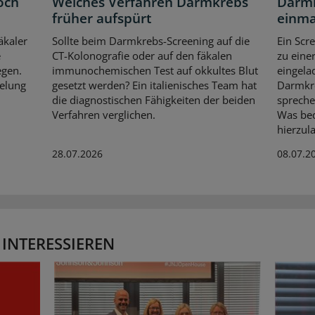
och
Welches Verfahren Darmkrebs
Darmk
früher aufspürt
einma
äkaler
Sollte beim Darmkrebs-Screening auf die
Ein Scr
e
CT-Kolonografie oder auf den fäkalen
zu eine
egen.
immunochemischen Test auf okkultes Blut
eingela
elung
gesetzt werden? Ein italienisches Team hat
Darmkre
die diagnostischen Fähigkeiten der beiden
spreche
Verfahren verglichen.
Was bed
hierzul
28.07.2026
08.07.2
 INTERESSIEREN