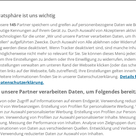
vatsphäre ist uns wichtig
nsere
145
-Partner speichern und greifen auf personenbezogene Daten wie 
13.02.2017, 11:55 Uhr
utige Kennungen auf Ihrem Gerät zu. Durch Auswahl von Akzeptieren aktivi
echnologien für die unter „Wir und unsere Partner verarbeiten Daten, um I
ellen“ aufgeführten Zwecke. Durch Auswahl von Alle ablehnen oder Widerruf
ng werden diese deaktiviert. Wenn Tracker deaktiviert sind, sind manche Inh
öglicherweise nicht mehr so relevant für Sie. Sie können dieses Menü jeder
Ab dem Alter von 55 Jahren haben GKV-Versicherte ja Anspr
um Ihre Einstellungen zu ändern oder Ihre Einwilligung zu widerrufen, indem
ur Darmkrebs-Früherkennung. Eine Studie vom Deutschen
nstellungen verwalten am unteren Rand der Webseite klicken [oder das sc
ngszentrum (DKFZ), der AOK Baden-Württemberg, der Bosc
en links auf der Webseite, falls zutreffend]. Ihre Einstellungen gelten inner
eitere Informationen finden Sie in unserer Datenschutzerklärung.
Details 
rttemberg legt nahe, diese Altersgrenze zu senken: Die 
Datenschutzerklärung.
ig schon ab 50 Jahren sinnvoll, besonders für Männer, heißt
 unsere Partner verarbeiten Daten, um Folgendes bereit
s DKFZ.
von oder Zugriff auf Informationen auf einem Endgerät. Verwendung reduzi
l von Werbeanzeigen. Erstellung von Profilen für personalisierte Werbung
726 Versicherte der AOK Baden-Württemberg zwischen 50 
en zur Auswahl personalisierter Werbung. Erstellung von Profilen zur Person
 Jahren 2014 und 2015 zu einer Darmspiegelung eingeladen
en. Verwendung von Profilen zur Auswahl personalisierter Inhalte. Messung
ließlich Personen, die in den Jahren zuvor keine Darmspie
ung. Messung der Performance von Inhalten. Analyse von Zielgruppen durch
inationen von Daten aus verschiedenen Quellen. Entwicklung und Verbess
atten, nicht an Krebs erkrankt und in das Hausarzt- oder d
 Verwendung reduzierter Daten zur Auswahl von Inhalten.