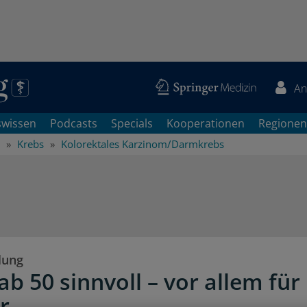
An
swissen
Podcasts
Specials
Kooperationen
Regionen
Krebs
Kolorektales Karzinom/Darmkrebs
lung
b 50 sinnvoll – vor allem für
r