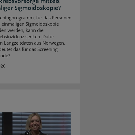
rebsvorsorge mittels
liger Sigmoidoskopie?
eeningprogramm, für das Personen
r einmaligen Sigmoidoskopie
den werden, kann die
bsinzidenz senken. Dafür
n Langzeitdaten aus Norwegen.
eutet das für das Screening
ande?
026