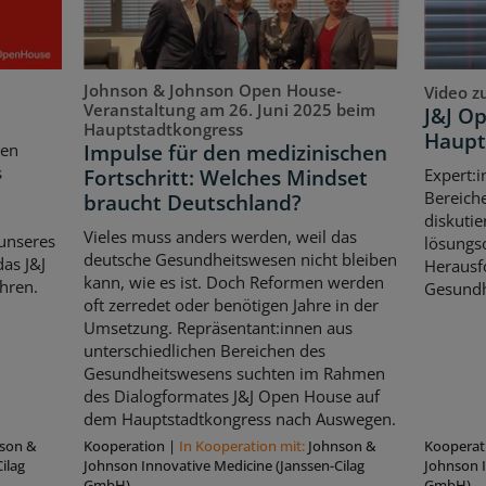
Johnson & Johnson Open House-
Video z
Veranstaltung am 26. Juni 2025 beim
J&J O
Hauptstadtkongress
Haupt
Impulse für den medizinischen
ten
s
Fortschritt: Welches Mindset
Expert:i
Bereich
braucht Deutschland?
diskutie
Vieles muss anders werden, weil das
unseres
lösungso
deutsche Gesundheitswesen nicht bleiben
as J&J
Herausf
kann, wie es ist. Doch Reformen werden
hren.
Gesundh
oft zerredet oder benötigen Jahre in der
Umsetzung. Repräsentant:innen aus
unterschiedlichen Bereichen des
Gesundheitswesens suchten im Rahmen
des Dialogformates J&J Open House auf
dem Hauptstadtkongress nach Auswegen.
son &
Kooperation
|
In Kooperation mit:
Johnson &
Kooperat
ilag
Johnson Innovative Medicine (Janssen-Cilag
Johnson I
GmbH)
GmbH)