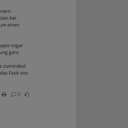
nnern
ten bei
 um einen
ruppe sogar
lung ganz
ie zumindest
das Fazit von
0