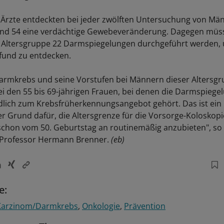
e Ärzte entdeckten bei jeder zwölften Untersuchung von Mä
und 54 eine verdächtige Gewebeveränderung. Dagegen müss
r Altersgruppe 22 Darmspiegelungen durchgeführt werden,
fund zu entdecken.
armkrebs und seine Vorstufen bei Männern dieser Altersg
bei den 55 bis 69-jährigen Frauen, bei denen die Darmspiege
dlich zum Krebsfrüherkennungsangebot gehört. Das ist ein
 Grund dafür, die Altersgrenze für die Vorsorge-Koloskop
chon vom 50. Geburtstag an routinemäßig anzubieten", so 
 Professor Hermann Brenner.
(eb)
e:
 Karzinom/Darmkrebs
Onkologie
Prävention