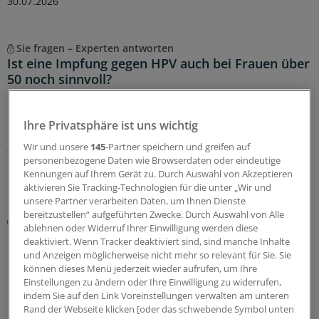
30.07.2026
Sie fragen – Experten antworten
Ist eine Impfung gegen HPV auch bei Frauen über
50 noch sinnvoll?
Bei der Hotline Impfen werden Ihre Impf-Fragen aus der
Praxis evidenzbasiert und fachkundig beantwortet.
Ihre Privatsphäre ist uns wichtig
Diesmal geht es um die Frage, ob eine HPV-Impfung
auch in späteren Jahren noch sinnvoll ist.
Wir und unsere
145
-Partner speichern und greifen auf
personenbezogene Daten wie Browserdaten oder eindeutige
13.07.2026
Kennungen auf Ihrem Gerät zu. Durch Auswahl von Akzeptieren
aktivieren Sie Tracking-Technologien für die unter „Wir und
unsere Partner verarbeiten Daten, um Ihnen Dienste
bereitzustellen“ aufgeführten Zwecke. Durch Auswahl von Alle
Früherkennung von Geschlechtskrankheiten
ablehnen oder Widerruf Ihrer Einwilligung werden diese
Kein Screen & Treat bei mukosalen STI!
deaktiviert. Wenn Tracker deaktiviert sind, sind manche Inhalte
und Anzeigen möglicherweise nicht mehr so relevant für Sie. Sie
Screening-Programme auf sexuell übertragbare
können dieses Menü jederzeit wieder aufrufen, um Ihre
Infektionen (STI) in Risikogruppen sollten sich auf
Einstellungen zu ändern oder Ihre Einwilligung zu widerrufen,
Syphilis und HIV konzentrieren. Ohne Symptome nach
indem Sie auf den Link Voreinstellungen verwalten am unteren
mukosalen STI zu suchen, macht wenig Sinn.
Rand der Webseite klicken [oder das schwebende Symbol unten