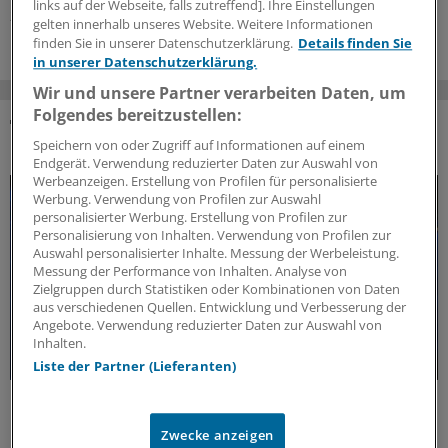
links auf der Webseite, falls zutreffend]. Ihre Einstellungen
29.06.2026
gelten innerhalb unseres Website. Weitere Informationen
finden Sie in unserer Datenschutzerklärung.
Details finden Sie
in unserer Datenschutzerklärung.
Wir und unsere Partner verarbeiten Daten, um
Folgendes bereitzustellen:
DAS KÖNNTE SIE AUCH INTERESSIEREN
Speichern von oder Zugriff auf Informationen auf einem
Endgerät. Verwendung reduzierter Daten zur Auswahl von
Werbeanzeigen. Erstellung von Profilen für personalisierte
Werbung. Verwendung von Profilen zur Auswahl
personalisierter Werbung. Erstellung von Profilen zur
Personalisierung von Inhalten. Verwendung von Profilen zur
Auswahl personalisierter Inhalte. Messung der Werbeleistung.
Messung der Performance von Inhalten. Analyse von
Zielgruppen durch Statistiken oder Kombinationen von Daten
aus verschiedenen Quellen. Entwicklung und Verbesserung der
Angebote. Verwendung reduzierter Daten zur Auswahl von
Inhalten.
Liste der Partner (Lieferanten)
Forschungs-Update
Neue Antibiotika-Studie entschlüsselt
Zwecke anzeigen
besonderen Wirkmechanismus