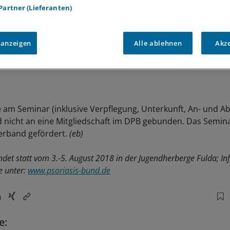
 Partner (Lieferanten)
 anzeigen
Alle ablehnen
Akz
 am Seminar (inklusive Verpflegung, Unterkunft, An- und Abr
d nicht an eine Mitgliedschaft im DPB gebunden. Das Semin
rband gefördert.
(eb)
det statt vom 3.-5. August 2018 in der Jugendherberge Fulda; Inf
 unter:
www.psoriasis-bund.de
e: