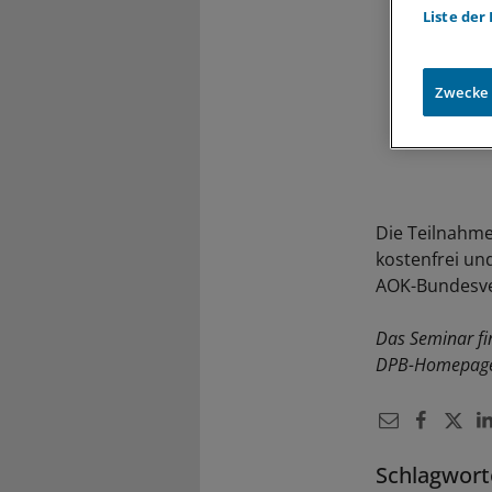
Liste der
Zwecke
Die Teilnahme
kostenfrei un
AOK-Bundesve
Das Seminar fin
DPB-Homepage
Schlagwort