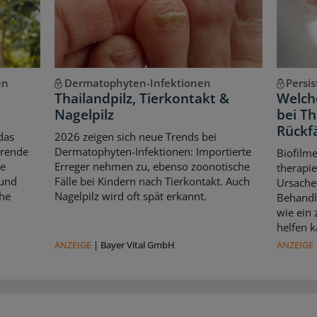
en
Dermatophyten-Infektionen
Persi
Thailandpilz, Tierkontakt &
Welche
Nagelpilz
bei T
Rückfä
das
2026 zeigen sich neue Trends bei
erende
Dermatophyten-Infektionen: Importierte
Biofilm
le
Erreger nehmen zu, ebenso zoonotische
therapie
 und
Fälle bei Kindern nach Tierkontakt. Auch
Ursache 
che
Nagelpilz wird oft spät erkannt.
Behandl
wie ein
helfen k
ANZEIGE
|
Bayer Vital GmbH
ANZEIGE