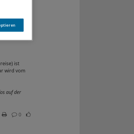
eptieren
eise) ist
ar wird vom
os auf der
0