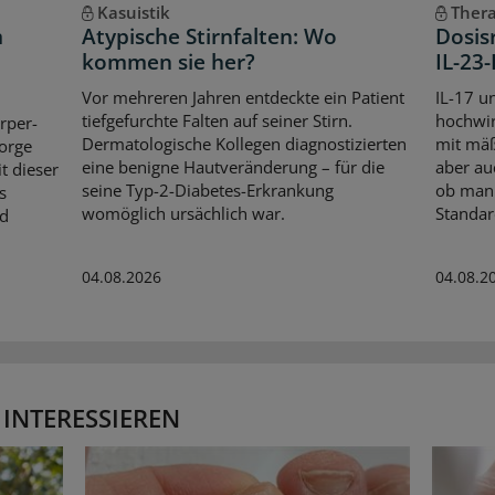
Kasuistik
Thera
m
Atypische Stirnfalten: Wo
Dosis
kommen sie her?
IL-23
Vor mehreren Jahren entdeckte ein Patient
IL-17 u
tiefgefurchte Falten auf seiner Stirn.
hochwir
örper-
Dermatologische Kollegen diagnostizierten
mit mäß
orge
eine benigne Hautveränderung – für die
aber au
t dieser
seine Typ-2-Diabetes-Erkrankung
ob man 
s
womöglich ursächlich war.
Standar
nd
04.08.2026
04.08.2
 INTERESSIEREN