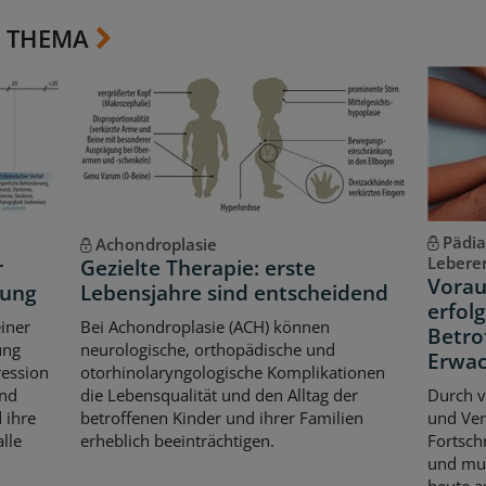
 THEMA
Pädia
Achondroplasie
Lebere
r
Gezielte Therapie: erste
Vorau
kung
Lebensjahre sind entscheidend
erfol
iner
Bei Achondroplasie (ACH) können
Betro
ung
neurologische, orthopädische und
Erwac
ression
otorhinolaryngologische Komplikationen
und
die Lebensqualität und den Alltag der
Durch v
 ihre
betroffenen Kinder und ihrer Familien
und Ver
lle
erheblich beeinträchtigen.
Fortsch
und mul