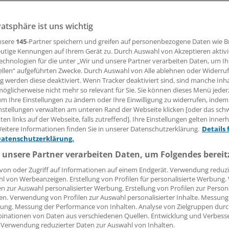
vatsphäre ist uns wichtig
23.04.2018, 16:14 Uhr
nsere
145
-Partner speichern und greifen auf personenbezogene Daten wie 
utige Kennungen auf Ihrem Gerät zu. Durch Auswahl von Akzeptieren aktivi
echnologien für die unter „Wir und unsere Partner verarbeiten Daten, um I
ellen“ aufgeführten Zwecke. Durch Auswahl von Alle ablehnen oder Widerruf
r Deutsche Psoriasis Bund e. V. (DPB) bietet Betroffenen u
ng werden diese deaktiviert. Wenn Tracker deaktiviert sind, sind manche Inh
stützung an: Die Selbsthilfeorganisation veranstaltet diese
öglicherweise nicht mehr so relevant für Sie. Sie können dieses Menü jeder
um Ihre Einstellungen zu ändern oder Ihre Einwilligung zu widerrufen, indem
 Kinder-Eltern-Seminar.
nstellungen verwalten am unteren Rand der Webseite klicken [oder das sc
en links auf der Webseite, falls zutreffend]. Ihre Einstellungen gelten inner
 die Teilnehmer Informationen zu Psoriasis und Psoriasis-Ar
eitere Informationen finden Sie in unserer Datenschutzerklärung.
Details 
sam mit Hautärzten und Psychologen ihre ganz individuel
Datenschutzerklärung.
ungen besprechen. In getrennten Gruppen erhalten sie dabe
 unsere Partner verarbeiten Daten, um Folgendes bereit
sche Hilfen. Auch gesunde Geschwisterkinder sind willkom
von oder Zugriff auf Informationen auf einem Endgerät. Verwendung reduzi
l von Werbeanzeigen. Erstellung von Profilen für personalisierte Werbung
en zur Auswahl personalisierter Werbung. Erstellung von Profilen zur Person
en. Verwendung von Profilen zur Auswahl personalisierter Inhalte. Messung
ung. Messung der Performance von Inhalten. Analyse von Zielgruppen durch
inationen von Daten aus verschiedenen Quellen. Entwicklung und Verbess
 Verwendung reduzierter Daten zur Auswahl von Inhalten.