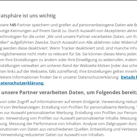
illen nach der Geburt ist besonders in ärmeren Ländern wie
erung für Neugeborene. Viel zu wenige Babys profitieren a
vatsphäre ist uns wichtig
d Unicef. Die steigende Zahl der Kaiserschnitte ist eines
nsere
145
-Partner speichern und greifen auf personenbezogene Daten wie 
utige Kennungen auf Ihrem Gerät zu. Durch Auswahl von Akzeptieren aktivi
echnologien für die unter „Wir und unsere Partner verarbeiten Daten, um I
ellen“ aufgeführten Zwecke. Durch Auswahl von Alle ablehnen oder Widerruf
31.07.2018, 12:22 Uhr
ng werden diese deaktiviert. Wenn Tracker deaktiviert sind, sind manche Inh
öglicherweise nicht mehr so relevant für Sie. Sie können dieses Menü jeder
um Ihre Einstellungen zu ändern oder Ihre Einwilligung zu widerrufen, indem
nstellungen verwalten am unteren Rand der Webseite klicken [oder das sc
en links auf der Webseite, falls zutreffend]. Ihre Einstellungen gelten inner
eitere Informationen finden Sie in unserer Datenschutzerklärung.
Details 
Datenschutzerklärung.
 unsere Partner verarbeiten Daten, um Folgendes bereit
von oder Zugriff auf Informationen auf einem Endgerät. Verwendung reduzi
l von Werbeanzeigen. Erstellung von Profilen für personalisierte Werbung
en zur Auswahl personalisierter Werbung. Erstellung von Profilen zur Person
en. Verwendung von Profilen zur Auswahl personalisierter Inhalte. Messung
ung. Messung der Performance von Inhalten. Analyse von Zielgruppen durch
inationen von Daten aus verschiedenen Quellen. Entwicklung und Verbess
 Verwendung reduzierter Daten zur Auswahl von Inhalten.