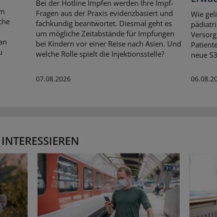
Bei der Hotline Impfen werden Ihre Impf-
em
Fragen aus der Praxis evidenzbasiert und
Wie gel
che
fachkundig beantwortet. Diesmal geht es
pädiatr
um mögliche Zeitabstände für Impfungen
Versorg
an
bei Kindern vor einer Reise nach Asien. Und
Patiente
u
welche Rolle spielt die Injektionsstelle?
neue S3-
07.08.2026
06.08.2
 INTERESSIEREN