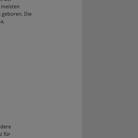
e meisten
 geboren. Die
pa,
ndere
z für