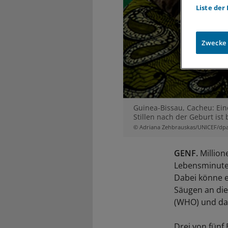
Liste der
Zwecke
Guinea-Bissau, Cacheu: Eine
Stillen nach der Geburt is
© Adriana Zehbrauskas/UNICEF/dp
GENF.
Million
Lebensminuten
Dabei könne e
Säugen an die
(WHO) und das
Drei von fünf 