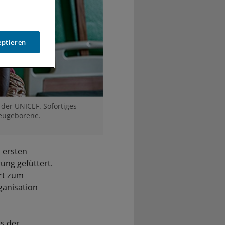
eptieren
 der UNICEF. Sofortiges
Neugeborene.
 ersten
ung gefüttert.
rt zum
ganisation
ts der