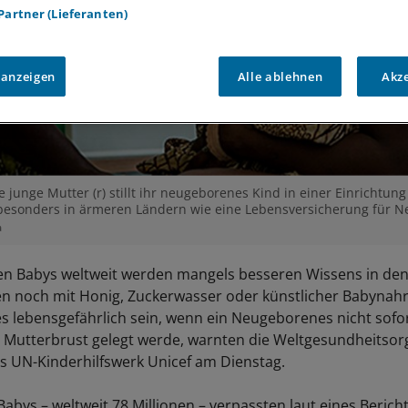
 Partner (Lieferanten)
 anzeigen
Alle ablehnen
Akz
 junge Mutter (r) stillt ihr neugeborenes Kind in einer Einrichtung
t besonders in ärmeren Ländern wie eine Lebensversicherung für 
a
en Babys weltweit werden mangels besseren Wissens in den
 noch mit Honig, Zuckerwasser oder künstlicher Babynahr
s lebensgefährlich sein, wenn ein Neugeborenes nicht sofo
 Mutterbrust gelegt werde, warnten die Weltgesundheitsor
 UN-Kinderhilfswerk Unicef am Dienstag.
Babys – weltweit 78 Millionen – verpassten laut eines Berich