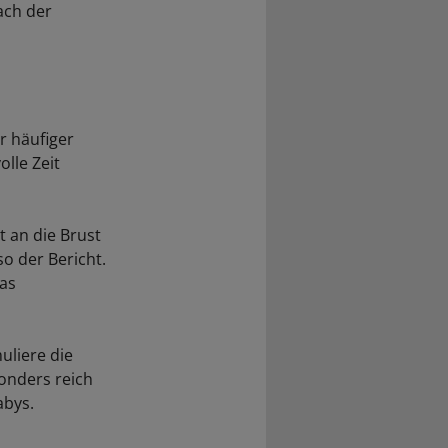
ach der
r häufiger
lle Zeit
 an die Brust
o der Bericht.
das
uliere die
onders reich
abys.