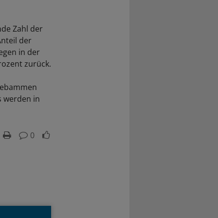
nde Zahl der
nteil der
egen in der
rozent zurück.
, Hebammen
s werden in
0