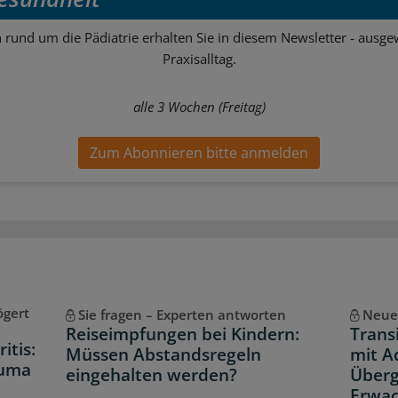
 rund um die Pädiatrie erhalten Sie in diesem Newsletter - ausgew
Praxisalltag.
alle 3 Wochen (Freitag)
Zum Abonnieren bitte anmelden
ögert
Sie fragen – Experten antworten
Neue 
Reiseimpfungen bei Kindern:
Trans
itis:
Müssen Abstandsregeln
mit Ad
euma
eingehalten werden?
Überg
Erwac