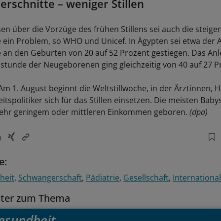
erschnitte – weniger Stillen
n über die Vorzüge des frühen Stillens sei auch die steige
e ein Problem, so WHO und Unicef. In Ägypten sei etwa der A
e an den Geburten von 20 auf 52 Prozent gestiegen. Das Anl
stunde der Neugeborenen ging gleichzeitig von 40 auf 27 P
 Am 1. August beginnt die Weltstillwoche, in der Ärztinnen
spolitiker sich für das Stillen einsetzen. Die meisten Baby
sehr geringem oder mittleren Einkommen geboren.
(dpa)
e:
heit
Schwangerschaft
Pädiatrie
Gesellschaft
International
tter zum Thema
esundheit