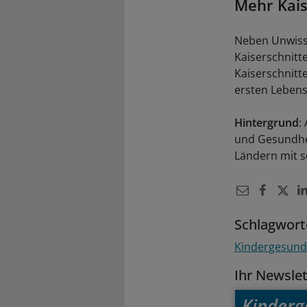
Mehr Kais
Neben Unwisse
Kaiserschnitt
Kaiserschnitt
ersten Lebens
Hintergrund
:
und Gesundheit
Ländern mit 
Schlagwort
Kindergesund
Ihr Newsle
Kinderg