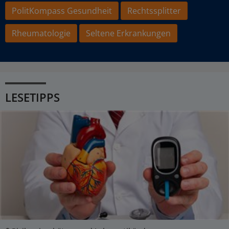
PolitKompass Gesundheit
Rechtssplitter
Rheumatologie
Seltene Erkrankungen
LESETIPPS