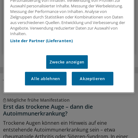
Personalisierung von Inhalten. Verwendung von Profilen zur
zusammengefasst: Das bietet unser Newsletter zum Thema
Auswahl personalisierter Inhalte. Messung der Werbeleistung.
Rheumatologie.
Messung der Performance von Inhalten. Analyse von
Zielgruppen durch Statistiken oder Kombinationen von Daten
aus verschiedenen Quellen. Entwicklung und Verbesserung der
alle 2 Wochen (Dienstag)
Angebote. Verwendung reduzierter Daten zur Auswahl von
Inhalten.
Liste der Partner (Lieferanten)
Zum Abonnieren bitte anmelden
Zwecke anzeigen
Alle ablehnen
Akzeptieren
MEHR ZUM THEMA
Mögliche frühe Manifestation
Erst das trockene Auge – dann die
Autoimmunerkrankung?
Trockene Augen können ein Hinweis auf eine
entstehende Autoimmunerkrankung sein – etwa
rheumatoide Arthritis oder Sjögren-Syndrom. In einer