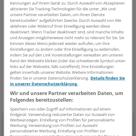
dieses Fensters sind die Chancen auf eine Remission
Kennungen auf Ihrem Gerät zu. Durch Auswahl von Akzeptieren
deutlich erhöht.
aktivieren Sie Tracking-Technologien für die unter „Wir und
unsere Partner verarbeiten Daten, um Ihnen Dienste
bereitzustellen“ aufgeführten Zwecke. Durch Auswahl von Alle
Hausärzte sollten bei folgenden Symptomen aufmerken:
ablehnen oder Widerruf Ihrer Einwilligung werden diese
zwei oder mehr geschwollene kleine Gelenke,
deaktiviert. Wenn Tracker deaktiviert sind, sind manche Inhalte
Morgensteifigkeit von mehr als einer Stunde und
und Anzeigen möglicherweise nicht mehr so relevant für Sie. Sie
erhöhte BSG- oder CRP-Werte. Dann besteht Verdacht
können dieses Menü jederzeit wieder aufrufen, um Ihre
Einstellungen zu ändern oder Ihre Einwilligung zu widerrufen,
einer RA, der Patient sollte zum Rheumatologen.
indem Sie auf den Link Voreinstellungen verwalten am unteren
Rand der Webseite klicken [oder das schwebende Symbol unten
links auf der Webseite, falls zutreffend]. Ihre Einstellungen
0
gelten innerhalb unseres Website. Weitere Informationen
finden Sie in unserer Datenschutzerklärung.
Details finden Sie
Schlagworte:
in unserer Datenschutzerklärung.
Wir und unsere Partner verarbeiten Daten, um
Rheuma
Allgemeinmedizin
Innere Medizin
Orthopädie
Folgendes bereitzustellen:
Ihr Newsletter zum Thema
Speichern von oder Zugriff auf Informationen auf einem
Endgerät. Verwendung reduzierter Daten zur Auswahl von
Rheumatologie
Werbeanzeigen. Erstellung von Profilen für personalisierte
Werbung. Verwendung von Profilen zur Auswahl
personalisierter Werbung. Erstellung von Profilen zur
Das Wichtigste zu Skelett- und Weichteilerkrankungen