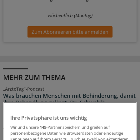
wöchentlich (Montag)
Zum Abonnieren bitte anmelden
MEHR ZUM THEMA
„ÄrzteTag“-Podcast
Was brauchen Menschen mit Behinderung, damit
ihre Behandlung gelingt, Dr. Schwabl?
Der Arztbesuch ist für viele Menschen mit Behinderung
Ihre Privatsphäre ist uns wichtig
mit Angst und Stress verbunden – so dass sie ihn, wo es
geht, vermeiden. Dr. Janina Schwabl erklärt im
Wir und unsere
145
-Partner speichern und greifen auf
„ÄrzteTag“-Podcast, warum diese Ängste so groß sind
personenbezogene Daten wie Browserdaten oder eindeutige
und was Ärztinnen und Ärzte tun können.
Kennungen auf Ihrem Gerät zu. Durch Auswahl von Akzeptieren