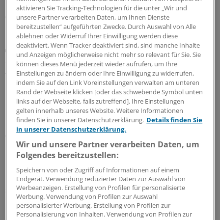
aktivieren Sie Tracking-Technologien für die unter „Wir und
05.08.2026
unsere Partner verarbeiten Daten, um Ihnen Dienste
bereitzustellen“ aufgeführten Zwecke. Durch Auswahl von Alle
ablehnen oder Widerruf Ihrer Einwilligung werden diese
deaktiviert. Wenn Tracker deaktiviert sind, sind manche Inhalte
Update 2026
und Anzeigen möglicherweise nicht mehr so relevant für Sie. Sie
S3-Leitlinie Lungenkrebs: Das sind die wichtigsten
können dieses Menü jederzeit wieder aufrufen, um Ihre
Änderungen
Einstellungen zu ändern oder Ihre Einwilligung zu widerrufen,
indem Sie auf den Link Voreinstellungen verwalten am unteren
Die S3-Leitlinie „Prävention, Diagnostik, Therapie und
Rand der Webseite klicken [oder das schwebende Symbol unten
Nachsorge des Lungenkarzinoms“ wurde aktualisiert.
links auf der Webseite, falls zutreffend]. Ihre Einstellungen
Professor Wolfgang Schütte erläutert, was für
gelten innerhalb unseres Website. Weitere Informationen
Hausärztinnen und Hausärzte wichtig ist.
finden Sie in unserer Datenschutzerklärung.
Details finden Sie
in unserer Datenschutzerklärung.
05.08.2026
Wir und unsere Partner verarbeiten Daten, um
Folgendes bereitzustellen:
Leitliniennutzung
Speichern von oder Zugriff auf Informationen auf einem
Hausärzte wünschen sich Leitlinien kürzer,
Endgerät. Verwendung reduzierter Daten zur Auswahl von
Werbeanzeigen. Erstellung von Profilen für personalisierte
strukturierter und praxisnäher
Werbung. Verwendung von Profilen zur Auswahl
In hausärztlichen Praxen wird durchaus regelmäßig auf
personalisierter Werbung. Erstellung von Profilen zur
Personalisierung von Inhalten. Verwendung von Profilen zur
Leitlinien zurückgegriffen – eine Umfrage zeigt allerdings