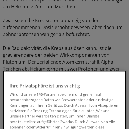
am Helmholtz Zentrum München.
Zwar seien die Krebsraten abhängig von der
aufgenommenen Dosis erhöht gewesen, aber doch um
Zehnerpotenzen weniger als befürchtet.
Die Radioaktivität, die Krebs auslösen kann, ist die
gravierendere der beiden Wirkkomponenten von
Plutonium: Der zerfallende Atomkern strahlt Alpha-
Teilchen ab, Heliumkerne mit zwei Protonen und zwei
Neutronen.
Ihre Privatsphäre ist uns wichtig
Für die Haut sind sie weniger schädlich, weil sie nur eine
Wir und unsere
145
-Partner speichern und greifen auf
geringe Reichweite haben und schon durch die obere
personenbezogene Daten wie Browserdaten oder eindeutige
Hornschicht abgeschirmt werden.
Kennungen auf Ihrem Gerät zu. Durch Auswahl von Akzeptieren
aktivieren Sie Tracking-Technologien für die unter „Wir und
unsere Partner verarbeiten Daten, um Ihnen Dienste
Schlimmer wirkt es sich aus, wenn Plutonium mit der
bereitzustellen“ aufgeführten Zwecke. Durch Auswahl von Alle
Atemluft, mit der Nahrung oder über Wunden in den
ablehnen oder Widerruf Ihrer Einwilligung werden diese