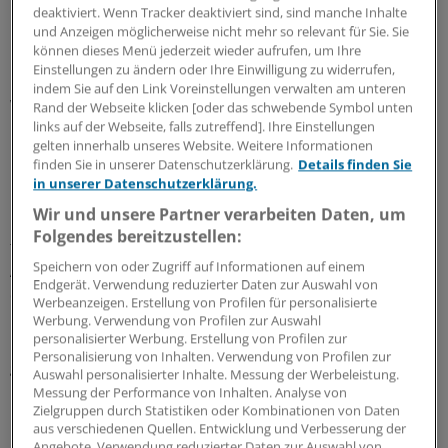
Körper gelangt: Denn dann sind die Zellen den Strahlen
deaktiviert. Wenn Tracker deaktiviert sind, sind manche Inhalte
ungeschützt ausgesetzt.
und Anzeigen möglicherweise nicht mehr so relevant für Sie. Sie
können dieses Menü jederzeit wieder aufrufen, um Ihre
Einstellungen zu ändern oder Ihre Einwilligung zu widerrufen,
Dieses inkorporierte Plutonium kann schon in
indem Sie auf den Link Voreinstellungen verwalten am unteren
winzigsten Mengen Unheil anrichten. Nach dem
Rand der Webseite klicken [oder das schwebende Symbol unten
Einatmen von nur 50 mg stirbt bereits jeder zweite
links auf der Webseite, falls zutreffend]. Ihre Einstellungen
gelten innerhalb unseres Website. Weitere Informationen
Mensch sofort.
finden Sie in unserer Datenschutzerklärung.
Details finden Sie
in unserer Datenschutzerklärung.
Inhaliertes Plutonium bleibt bis zu Jahrzehnten in der
Wir und unsere Partner verarbeiten Daten, um
Lunge. Allerdings, erläuterte Atkinson, habe sich eine
Folgendes bereitzustellen:
frühere These nicht bestätigt: Demnach sollte es für die
Speichern von oder Zugriff auf Informationen auf einem
Alveolen besonders kritisch sein, weil unlösliche Partikel
Endgerät. Verwendung reduzierter Daten zur Auswahl von
dort zu stark strahlenden "hot spots" verklumpen.
Werbeanzeigen. Erstellung von Profilen für personalisierte
Werbung. Verwendung von Profilen zur Auswahl
personalisierter Werbung. Erstellung von Profilen zur
Mit Lebensmitteln aufgenommenes Plutonium wird zum
Personalisierung von Inhalten. Verwendung von Profilen zur
größten Teil wieder ausgeschieden, nur etwa 0,05
Auswahl personalisierter Inhalte. Messung der Werbeleistung.
Prozent gehen - je nach Alter - ins Blut über, bei
Messung der Performance von Inhalten. Analyse von
Zielgruppen durch Statistiken oder Kombinationen von Daten
Kleinkindern kann es jedoch ums Zehnfache mehr sein.
aus verschiedenen Quellen. Entwicklung und Verbesserung der
Angebote. Verwendung reduzierter Daten zur Auswahl von