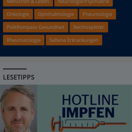
Menschen & Leben
Neurologie/Psychiatrie
Onkologie
Ophthalmologie
Pneumologie
PolitKompass Gesundheit
Rechtssplitter
Rheumatologie
Seltene Erkrankungen
LESETIPPS