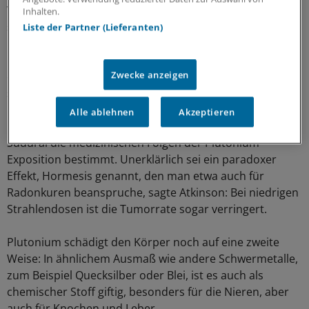
Von der Lunge oder vom Magen-Darm-Trakt aus verteilt
Inhalten.
sich das silbrige Metall, gebunden an Proteine des
Liste der Partner (Lieferanten)
Blutplasmas, im ganzen Körper und reichert sich in
Knochen, Leber und den Lymphknoten an. Die Folge: ein
Zwecke anzeigen
erhöhtes Risiko für Lungen-, Knochen- und Leberkrebs
sowie Leukämie.
Alle ablehnen
Akzeptieren
Derzeit werden in einem internationalen Projekt im
Südural die medizinischen Folgen der Plutonium-
Exposition bestimmt. Unerklärlich sei ein paradoxer
Effekt, Hormesis genannt, den man etwa auch für
Radonkuren beanspruche, sagte Atkinson: Bei niedrigen
Strahlendosen ist die Tumorrate sogar verringert.
Plutonium schädigt den Körper noch auf eine zweite
Weise: In ähnlichem Ausmaß wie andere Schwermetalle,
zum Beispiel Quecksilber oder Blei, ist es auch als
chemischer Stoff giftig, besonders für die Nieren, aber
auch für Knochen und Leber.