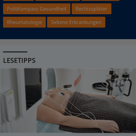
PolitKompass Gesundheit
Rechtssplitter
Rheumatologie
Seltene Erkrankungen
LESETIPPS