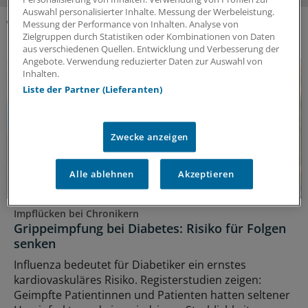
Auswahl personalisierter Inhalte. Messung der Werbeleistung.
Messung der Performance von Inhalten. Analyse von
Zielgruppen durch Statistiken oder Kombinationen von Daten
DAS KÖNNTE SIE AUCH INTERESSIEREN
aus verschiedenen Quellen. Entwicklung und Verbesserung der
Angebote. Verwendung reduzierter Daten zur Auswahl von
Inhalten.
Liste der Partner (Lieferanten)
Zwecke anzeigen
Alle ablehnen
Akzeptieren
Impflücken bei Chronikern
Grippeimpfung bei Diabetes: Risiko für Folgen
senken
Influenza bedeutet für Diabetiker ein ernstes
kardiovaskuläres Risiko. Registerstudien zeigen:
Geimpfte Patientinnen und Patienten hatten seltener