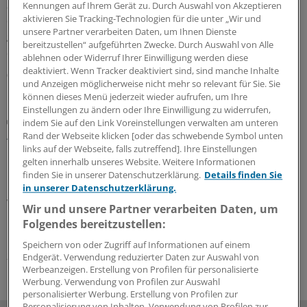
auch in Thüringen niedrigschwellige Impfangebote über
Kennungen auf Ihrem Gerät zu. Durch Auswahl von Akzeptieren
aktivieren Sie Tracking-Technologien für die unter „Wir und
den Öffentlichen Gesundheitsdienst bekommen. Die
unsere Partner verarbeiten Daten, um Ihnen Dienste
gesetzlichen Krankenkassen übernehmen die
bereitzustellen“ aufgeführten Zwecke. Durch Auswahl von Alle
Sachkosten.
ablehnen oder Widerruf Ihrer Einwilligung werden diese
deaktiviert. Wenn Tracker deaktiviert sind, sind manche Inhalte
03.08.2026
und Anzeigen möglicherweise nicht mehr so relevant für Sie. Sie
können dieses Menü jederzeit wieder aufrufen, um Ihre
Einstellungen zu ändern oder Ihre Einwilligung zu widerrufen,
Praxis-Tipps
indem Sie auf den Link Voreinstellungen verwalten am unteren
Ältere Menschen auf Reisen: Weshalb das
Rand der Webseite klicken [oder das schwebende Symbol unten
Blutdruckmittel gern mal reduziert werden darf
links auf der Webseite, falls zutreffend]. Ihre Einstellungen
gelten innerhalb unseres Website. Weitere Informationen
Im Interview erklärt Tropenmediziner Tomas Jelinek, was
finden Sie in unserer Datenschutzerklärung.
Details finden Sie
bei Reiseimpfungen für ältere Menschen zu beachten ist,
in unserer Datenschutzerklärung.
warum der Blutdruck im Urlaub lieber ein klein wenig
Wir und unsere Partner verarbeiten Daten, um
höher sein sollte, und weshalb die Reiseberatung für die
Folgendes bereitzustellen:
Durchimpfungsrate so wichtig ist.
Speichern von oder Zugriff auf Informationen auf einem
24.07.2026
Endgerät. Verwendung reduzierter Daten zur Auswahl von
Werbeanzeigen. Erstellung von Profilen für personalisierte
Werbung. Verwendung von Profilen zur Auswahl
personalisierter Werbung. Erstellung von Profilen zur
Personalisierung von Inhalten. Verwendung von Profilen zur