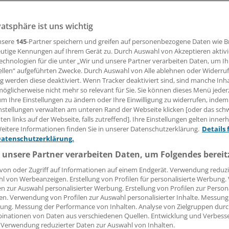
 Neugeborene mit Down-Syndrom kommt mit einer transie
f die Welt.
vatsphäre ist uns wichtig
nsere
145
-Partner speichern und greifen auf personenbezogene Daten wie 
utige Kennungen auf Ihrem Gerät zu. Durch Auswahl von Akzeptieren aktivi
16.04.2018, 08:31 Uhr
echnologien für die unter „Wir und unsere Partner verarbeiten Daten, um I
ellen“ aufgeführten Zwecke. Durch Auswahl von Alle ablehnen oder Widerruf
ng werden diese deaktiviert. Wenn Tracker deaktiviert sind, sind manche Inh
öglicherweise nicht mehr so relevant für Sie. Sie können dieses Menü jeder
um Ihre Einstellungen zu ändern oder Ihre Einwilligung zu widerrufen, indem
nstellungen verwalten am unteren Rand der Webseite klicken [oder das sc
 myeloide Leukämie bei Kindern mit Down-Syndrom (ML-DS) i
en links auf der Webseite, falls zutreffend]. Ihre Einstellungen gelten inner
er mehrere erworbene Mutationen des hämatopoietischen
eitere Informationen finden Sie in unserer Datenschutzerklärung.
Details 
sfaktorgens GATA1. In einer britischen Kohorte war die Fre
Datenschutzerklärung.
onen mit 28 % bei Geburt sehr hoch [Roberts I et al. ASH. 2
 unsere Partner verarbeiten Daten, um Folgendes bereit
ne seien aber klein gewesen, klinisch stumm geblieben und 
von oder Zugriff auf Informationen auf einem Endgerät. Verwendung reduzi
nnerhalb von zwei bis drei Monaten spontan verschwunden, 
l von Werbeanzeigen. Erstellung von Profilen für personalisierte Werbung
ne Roberts, Oxford, Großbritannien. Sie hält das Leukämieri
en zur Auswahl personalisierter Werbung. Erstellung von Profilen zur Person
 von GATA1-Mutationen bei Geburt der Kinder mit DS für g
en. Verwendung von Profilen zur Auswahl personalisierter Inhalte. Messung
ung. Messung der Performance von Inhalten. Analyse von Zielgruppen durch
in erhöhtes Leukämierisiko kann aber ein großer GATA1-Klon
inationen von Daten aus verschiedenen Quellen. Entwicklung und Verbess
ckelten 7 von 130 der Neugeborenen mit GATA1-Mutationsn
 Verwendung reduzierter Daten zur Auswahl von Inhalten.