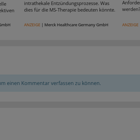
Anforde
intrathekale Entzündungsprozesse. Was
lle
werden
dies für die MS-Therapie bedeuten könnte.
ektiven
 GmbH
ANZEIGE
|
Merck Healthcare Germany GmbH
ANZEIGE
 um einen Kommentar verfassen zu können.