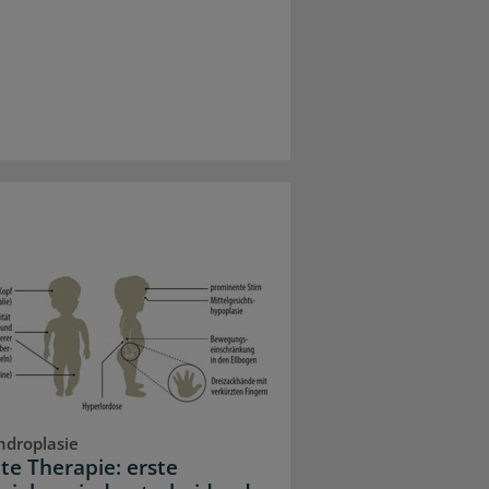
droplasie
lte Therapie: erste