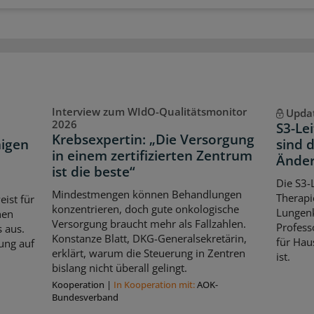
Interview zum WIdO-Qualitätsmonitor
Upda
2026
S3-Le
Krebsexpertin: „Die Versorgung
igen
sind 
in einem zertifizierten Zentrum
Ände
ist die beste“
Die S3-L
Mindestmengen können Behandlungen
Therapi
ist für
konzentrieren, doch gute onkologische
Lungenk
nen
Versorgung braucht mehr als Fallzahlen.
Profess
 aus.
Konstanze Blatt, DKG-Generalsekretärin,
für Hau
ung auf
erklärt, warum die Steuerung in Zentren
ist.
bislang nicht überall gelingt.
Kooperation
|
In Kooperation mit:
AOK-
Bundesverband