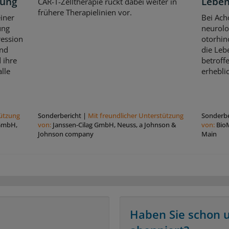
kung
Leben
CAR-T-Zelltherapie rückt dabei weiter in
frühere Therapielinien vor.
iner
Bei Ach
ung
neurolo
ression
otorhin
und
die Leb
 ihre
betroff
lle
erhebli
tützung
Sonderbericht
|
Mit freundlicher Unterstützung
Sonderbe
 GmbH,
von:
Janssen-Cilag GmbH, Neuss, a Johnson &
von:
Bio
Johnson company
Main
Haben Sie schon 