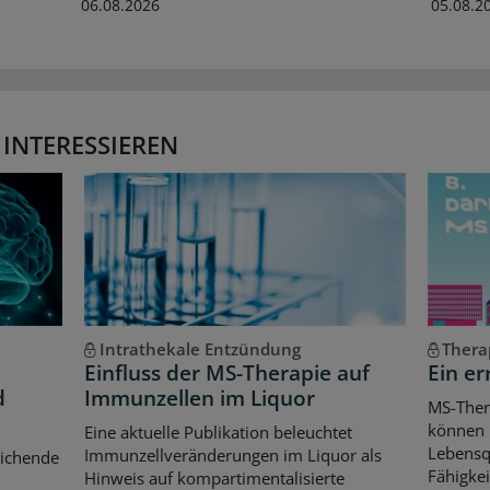
06.08.2026
05.08.2
 INTERESSIEREN
Intrathekale Entzündung
Thera
Einfluss der MS-Therapie auf
Ein er
d
Immunzellen im Liquor
MS-Ther
können l
Eine aktuelle Publikation beleuchtet
Lebensqu
Immunzellveränderungen im Liquor als
eichende
Fähigkei
Hinweis auf kompartimentalisierte
d