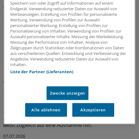
Speichern von oder Zugriff auf Informationen auf einem
Metaanalyse von Phase-II-Studien
Endgerät. Verwendung reduzierter Daten zur Auswahl von
Forscher: Therapie von Oligometastasen
Werbeanzeigen. Erstellung von Profilen für personalisierte
verbessert Prognose bei Prostatakrebs
Werbung. Verwendung von Profilen zur Auswahl
personalisierter Werbung. Erstellung von Profilen zur
Die operative Entfernung oder Bestrahlung von
Personalisierung von Inhalten. Verwendung von Profilen zur
Oligometastasen eines Prostatakarzinoms verlängert
Auswahl personalisierter Inhalte. Messung der Werbeleistung.
das progressionsfreie Überleben deutlich, der Effekt auf
Messung der Performance von Inhalten. Analyse von
Zielgruppen durch Statistiken oder Kombinationen von Daten
das Gesamtüberleben bleibt jedoch unklar.
aus verschiedenen Quellen. Entwicklung und Verbesserung der
Angebote. Verwendung reduzierter Daten zur Auswahl von
21.07.2026
Inhalten.
Liste der Partner (Lieferanten)
Vor weiterführender Diagnostik
Muss ein erhöhter PSA-Wert immer bestätigt
Zwecke anzeigen
werden?
Ein PSA-Wert über 3 ng/ml soll vor einer weiteren
Alle ablehnen
Akzeptieren
Abklärung zunächst erneut kontrolliert werden. Eine
Analyse von PLCO-Daten stützt dieses Vorgehen – und
weist zugleich auf eine Ausnahme hin.
07.07.2026