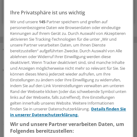
Ihre Privatsphäre ist uns wichtig
Zum Abonnieren bitte anmelden
Wir und unsere
145
-Partner speichern und greifen auf
personenbezogene Daten wie Browserdaten oder eindeutige
Kennungen auf Ihrem Gerät zu. Durch Auswahl von Akzeptieren
aktivieren Sie Tracking-Technologien für die unter „Wir und
unsere Partner verarbeiten Daten, um Ihnen Dienste
bereitzustellen“ aufgeführten Zwecke. Durch Auswahl von Alle
MEHR ZUM THEMA
ablehnen oder Widerruf Ihrer Einwilligung werden diese
deaktiviert. Wenn Tracker deaktiviert sind, sind manche Inhalte
und Anzeigen möglicherweise nicht mehr so relevant für Sie. Sie
Künstliche Intelligenz
können dieses Menü jederzeit wieder aufrufen, um Ihre
Bei urologischen Problemen: Fragen Sie Chatbot
Einstellungen zu ändern oder Ihre Einwilligung zu widerrufen,
„Urobert“
indem Sie auf den Link Voreinstellungen verwalten am unteren
Nein, es ist nicht immer Krebs: Anders als die üblichen
Rand der Webseite klicken [oder das schwebende Symbol unten
links auf der Webseite, falls zutreffend]. Ihre Einstellungen
Suchmaschinen im Internet will das Chat-Angebot der
gelten innerhalb unseres Website. Weitere Informationen
Uro-GmbH Nordrhein sachlicher informieren und
finden Sie in unserer Datenschutzerklärung.
Details finden Sie
erstmal beruhigen statt zu verunsichern.
in unserer Datenschutzerklärung.
31.07.2026
Wir und unsere Partner verarbeiten Daten, um
Folgendes bereitzustellen: