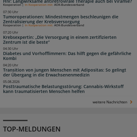
HIV: Langwirksame antiretrovirale Therapie auch bei Virämie?
Kooperation
|
In Kooperation mit:
AOK-Bundesverband
07:30 Uhr
Tumoroperationen: Mindestmengen beschleunigen die
Zentralisierung der Krebsversorgung
Kooperation
|
In Kooperation mit:
AOK-Bundesverband
07:20 Uhr
Krebsexpertin: „Die Versorgung in einem zertifizierten
Zentrum ist die beste“
04:30 Uhr
Diabetes und Vorhofflimmern: Das hilft gegen die gefährliche
Kombi
04:20 Uhr
Transition von jungen Menschen mit Adipositas: So gelingt
der Übergang in die Erwachsenenmedizin
05.08.2026
Posttraumatische Belastungsstörung: Cannabis-Wirkstoff
kann traumatisierten Menschen helfen
weitere Nachrichten
TOP-MELDUNGEN