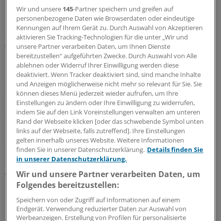
Rückenschmerzen.
Wir und unsere
145
-Partner speichern und greifen auf
personenbezogene Daten wie Browserdaten oder eindeutige
Kennungen auf Ihrem Gerät zu. Durch Auswahl von Akzeptieren
- Bei anderen
nicht tumorbedingten Schmerzen
aktivieren Sie Tracking-Technologien für die unter „Wir und
(sekundäre Kopfschmerzen; chronische Schmerzen bei
unsere Partner verarbeiten Daten, um Ihnen Dienste
Gehirnläsionen; chronische Schmerzen bei manifester
bereitzustellen“ aufgeführten Zwecke. Durch Auswahl von Alle
ablehnen oder Widerruf Ihrer Einwilligung werden diese
Osteoporose) kann eine Therapie mit opioidhaltigen
deaktiviert. Wenn Tracker deaktiviert sind, sind manche Inhalte
Schmerzmitteln als individueller Therapieversuch
und Anzeigen möglicherweise nicht mehr so relevant für Sie. Sie
erfolgen.
können dieses Menü jederzeit wieder aufrufen, um Ihre
Einstellungen zu ändern oder Ihre Einwilligung zu widerrufen,
indem Sie auf den Link Voreinstellungen verwalten am unteren
- Eine Therapie länger als drei Monate soll nur bei
Rand der Webseite klicken [oder das schwebende Symbol unten
individuellem Ansprechen
durchgeführt werden.
links auf der Webseite, falls zutreffend]. Ihre Einstellungen
gelten innerhalb unseres Website. Weitere Informationen
finden Sie in unserer Datenschutzerklärung.
Details finden Sie
- Eine
alleinige Therapie
mit opioidhaltigen Analgetika
in unserer Datenschutzerklärung.
soll bei chronischen Schmerzsyndromen nicht
Wir und unsere Partner verarbeiten Daten, um
verordnet werden. Ergänzungen: Selbsthilfeangebote,
Folgendes bereitzustellen:
physikalische, Physio-, Psychotherapie (inklusive
Patientenedukation), Lebensstilmodifikation.
Speichern von oder Zugriff auf Informationen auf einem
Endgerät. Verwendung reduzierter Daten zur Auswahl von
Werbeanzeigen. Erstellung von Profilen für personalisierte