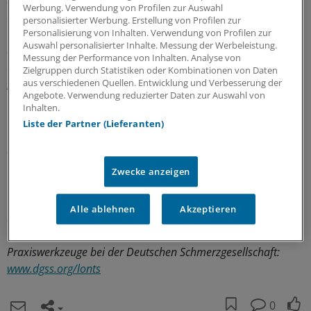
- Eine Dosis über 120 mg/d orales Morphinäquivalent
Werbung. Verwendung von Profilen zur Auswahl
soll nur in
Ausnahmefällen
überschritten werden.
personalisierter Werbung. Erstellung von Profilen zur
Personalisierung von Inhalten. Verwendung von Profilen zur
Auswahl personalisierter Inhalte. Messung der Werbeleistung.
- Nach 6 Monaten soll mit Patienten, die gut ansprechen,
Messung der Performance von Inhalten. Analyse von
die Möglichkeit einer
Dosisreduktion
und/oder eines
Zielgruppen durch Statistiken oder Kombinationen von Daten
aus verschiedenen Quellen. Entwicklung und Verbesserung der
Auslassversuches besprochen werden. Dies dient der
Angebote. Verwendung reduzierter Daten zur Auswahl von
Überprüfung der Indikation und des Ansprechens auf
Inhalten.
nicht medikamentöse Therapien.
Liste der Partner (Lieferanten)
- Migräne- und Spannungskopfschmerzen, Schmerzen
bei seelischen Störungen (beispielsweise Depressionen)
Zwecke anzeigen
und funktionellen Störungen wie Reizdarm und
Fibromyalgie sollen
nicht mit opioidhaltigen
Alle ablehnen
Akzeptieren
Schmerzmitteln
behandelt werden.
(eb)
Praxiswerkzeuge bei der Deutschen Schmerzgesellschaft:
www.dgss.org/lonts
0