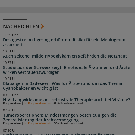
NACHRICHTEN
11:39 Uhr
Desogestrel mit gering erhöhtem Risiko für ein Meningeom
assoziiert
10:51 Uhr
Auch seltene, milde Hypoglykämien gefährden die Netzhaut
10:37 Uhr
Studie aus der Schweiz zeigt: Emotionale Ärztinnen und Ärzte
wirken vertrauenswürdiger
10:01 Uhr
Blaualgen in Badeseen: Was für Ärzte rund um das Thema
Cyanobakterien wichtig ist
09:05 Uhr
HIV: Langwirksame antiretrovirale Therapie auch bei Virämie?
Kooperation
|
In Kooperation mit:
AOK-Bundesverband
07:30 Uhr
Tumoroperationen: Mindestmengen beschleunigen die
Zentralisierung der Krebsversorgung
Kooperation
|
In Kooperation mit:
AOK-Bundesverband
07:20 Uhr