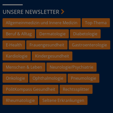
UNSERE NEWSLETTER
Allgemeinmedizin und Innere Medizin
Top-Thema
Beruf & Alltag
Dermatologie
Diabetologie
E-Health
Frauengesundheit
Gastroenterologie
Kardiologie
Kindergesundheit
Menschen & Leben
Neurologie/Psychiatrie
Onkologie
Ophthalmologie
Pneumologie
PolitKompass Gesundheit
Rechtssplitter
Rheumatologie
Seltene Erkrankungen