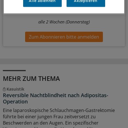
Alle ablehnen
Akzeptieren
Themen.
alle 2 Wochen (Donnerstag)
Zum Abonnieren bitte anmelden
MEHR ZUM THEMA
Kasuistik
Reversible Nachtblindheit nach Adipositas-
Operation
Eine laparoskopische Schlauchmagen-Gastrektomie
führte bei einer jungen Frau zeitversetzt zu
Beschwerden an den Augen. Ein spezifischer