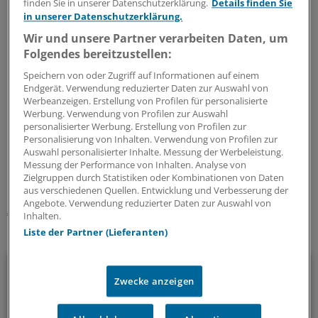
finden Sie in unserer Datenschutzerklärung.
Details finden Sie
München. Besonders der Gemeinsame
in unserer Datenschutzerklärung.
Bundesausschuss stelle sich quer, um zu verhindern,
Wir und unsere Partner verarbeiten Daten, um
dass plötzlich 15 Millionen Adipöse Anspruch auf GKV-
Folgendes bereitzustellen:
Leistungen hätten. In anderen Ländern sei diese
Diagnose dagegen anerkannter, sodass Patienten auch
Speichern von oder Zugriff auf Informationen auf einem
Endgerät. Verwendung reduzierter Daten zur Auswahl von
dann Anspruch auf Behandlung haben, wenn keine
Werbeanzeigen. Erstellung von Profilen für personalisierte
Folgeerkrankungen vorliegen.
Werbung. Verwendung von Profilen zur Auswahl
personalisierter Werbung. Erstellung von Profilen zur
Personalisierung von Inhalten. Verwendung von Profilen zur
2
Auswahl personalisierter Inhalte. Messung der Werbeleistung.
Messung der Performance von Inhalten. Analyse von
Zielgruppen durch Statistiken oder Kombinationen von Daten
Schlagworte:
aus verschiedenen Quellen. Entwicklung und Verbesserung der
Angebote. Verwendung reduzierter Daten zur Auswahl von
Adipositas
Innere Medizin
DGIM
Ernährungsmedizin
Inhalten.
Liste der Partner (Lieferanten)
Ihr Newsletter zum Thema
Diabetologie
Zwecke anzeigen
Mit diesem Newsletter sind Sie stets aktuell und umfassend
informiert über Diabetes, Adipositas und verwandte