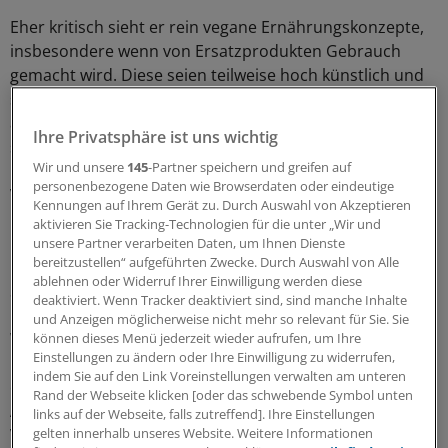
Eher kritisch sieht er rein vegane Ernährungskonzepte,
insbesondere wenn von Ersatzprodukten Gebrauch
gemacht wird. Diese seien teilweise hoch künstlich und
schadstoffbelastet. Zu achten sei in jedem Fall auf
adäquate Supplementierung mit Vitamin B12. Insgesamt
Ihre Privatsphäre ist uns wichtig
sieht Hauner die Gefahr, dass Ernährungskonzepte zu
Wir und unsere
145
-Partner speichern und greifen auf
Ersatzreligionen werden, die letztlich zulasten der
personenbezogene Daten wie Browserdaten oder eindeutige
Vielseitigkeit gehen und damit ungesund werden.
Kennungen auf Ihrem Gerät zu. Durch Auswahl von Akzeptieren
Umgekehrt seien aber viele propagierte
aktivieren Sie Tracking-Technologien für die unter „Wir und
Ernährungsformen letztlich gesünder als die von
unsere Partner verarbeiten Daten, um Ihnen Dienste
bereitzustellen“ aufgeführten Zwecke. Durch Auswahl von Alle
hochkalorischen Fertigprodukten dominierte
ablehnen oder Widerruf Ihrer Einwilligung werden diese
Standardernährung.
deaktiviert. Wenn Tracker deaktiviert sind, sind manche Inhalte
und Anzeigen möglicherweise nicht mehr so relevant für Sie. Sie
Was den DGIM-Experten in Deutschland fehlt, ist das
können dieses Menü jederzeit wieder aufrufen, um Ihre
Einstellungen zu ändern oder Ihre Einwilligung zu widerrufen,
Problembewusstsein: "Adipositas braucht als
indem Sie auf den Link Voreinstellungen verwalten am unteren
chronische Erkrankung eine lebenslange Betreuung.
Rand der Webseite klicken [oder das schwebende Symbol unten
Aber das wird nicht so gesehen", sagte DGIM-
links auf der Webseite, falls zutreffend]. Ihre Einstellungen
Vorsitzende Professor Petra-Maria Schumm-Draeger,
gelten innerhalb unseres Website. Weitere Informationen