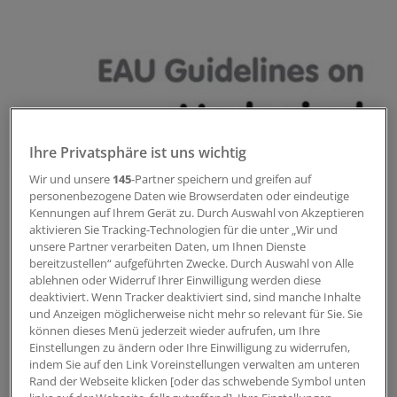
Ihre Privatsphäre ist uns wichtig
Wir und unsere
145
-Partner speichern und greifen auf
personenbezogene Daten wie Browserdaten oder eindeutige
Kennungen auf Ihrem Gerät zu. Durch Auswahl von Akzeptieren
aktivieren Sie Tracking-Technologien für die unter „Wir und
Ergänzung EAU-Leitlinie 2026
unsere Partner verarbeiten Daten, um Ihnen Dienste
Neue Empfehlung zu HWI und Zystitis
bereitzustellen“ aufgeführten Zwecke. Durch Auswahl von Alle
Die EAU hat ihre HWI-Leitlinie aktualisiert.
ablehnen oder Widerruf Ihrer Einwilligung werden diese
Änderungen betreffen Klassifikation, Diagnostik und
deaktiviert. Wenn Tracker deaktiviert sind, sind manche Inhalte
und Anzeigen möglicherweise nicht mehr so relevant für Sie. Sie
Therapie der Zystitis. Zudem wird ein weiteres
können dieses Menü jederzeit wieder aufrufen, um Ihre
Antibiotikum als Mittel der 1. Wahl empfohlen.
Einstellungen zu ändern oder Ihre Einwilligung zu widerrufen,
ANZEIGE
|
MIP Pharma GmbH
indem Sie auf den Link Voreinstellungen verwalten am unteren
Rand der Webseite klicken [oder das schwebende Symbol unten