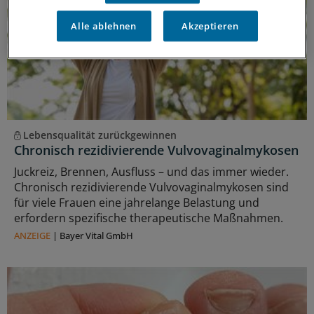
Alle ablehnen
Akzeptieren
Lebensqualität zurückgewinnen
Chronisch rezidivierende Vulvovaginalmykosen
Juckreiz, Brennen, Ausfluss – und das immer wieder.
Chronisch rezidivierende Vulvovaginalmykosen sind
für viele Frauen eine jahrelange Belastung und
erfordern spezifische therapeutische Maßnahmen.
ANZEIGE
|
Bayer Vital GmbH