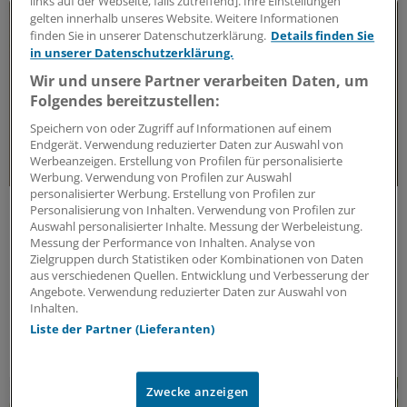
links auf der Webseite, falls zutreffend]. Ihre Einstellungen
gelten innerhalb unseres Website. Weitere Informationen
finden Sie in unserer Datenschutzerklärung.
Details finden Sie
in unserer Datenschutzerklärung.
Wir und unsere Partner verarbeiten Daten, um
Folgendes bereitzustellen:
Speichern von oder Zugriff auf Informationen auf einem
Endgerät. Verwendung reduzierter Daten zur Auswahl von
Werbeanzeigen. Erstellung von Profilen für personalisierte
Werbung. Verwendung von Profilen zur Auswahl
personalisierter Werbung. Erstellung von Profilen zur
Evidenz, Resistenz & Wirksamkeit
Personalisierung von Inhalten. Verwendung von Profilen zur
Therapie bei unkomplizierter Zystitis
Auswahl personalisierter Inhalte. Messung der Werbeleistung.
Messung der Performance von Inhalten. Analyse von
Aktuelle Erkenntnisse zur Prophylaxe rezidivierender
Zielgruppen durch Statistiken oder Kombinationen von Daten
Harnwegsinfekte, Resistenztrends bei E. coli und zur
aus verschiedenen Quellen. Entwicklung und Verbesserung der
Angebote. Verwendung reduzierter Daten zur Auswahl von
Wirksamkeit bewährter Antibiotika – basierend auf
Inhalten.
Real-World-Daten und Leitlinienempfehlungen.
Liste der Partner (Lieferanten)
ANZEIGE
|
MIP Pharma GmbH
Zwecke anzeigen