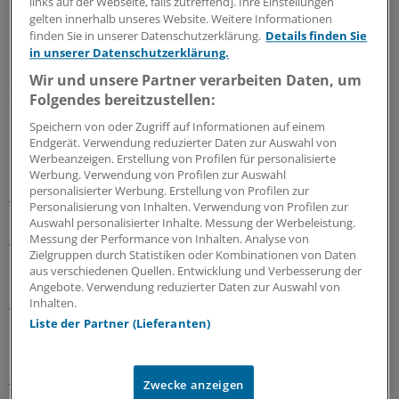
links auf der Webseite, falls zutreffend]. Ihre Einstellungen
Polyglykolsäure. Lehr hat mit solchen Kunststoffen
gelten innerhalb unseres Website. Weitere Informationen
bereits gute Erfahrungen gesammelt: Er hat sie an ein
finden Sie in unserer Datenschutzerklärung.
Details finden Sie
in unserer Datenschutzerklärung.
entzündungshemmendes Medikament gekoppelt, das
sich damit in Darmgewebe anreichert: "Hieraus könnten
Wir und unsere Partner verarbeiten Daten, um
sich einmal neue Therapien für Patienten mit chronisch
Folgendes bereitzustellen:
entzündlichen Darmerkrankungen ergeben", betont
Speichern von oder Zugriff auf Informationen auf einem
Lehr.
Endgerät. Verwendung reduzierter Daten zur Auswahl von
Werbeanzeigen. Erstellung von Profilen für personalisierte
Werbung. Verwendung von Profilen zur Auswahl
Nicht auf Kunststoffe, sondern auf Gold als
personalisierter Werbung. Erstellung von Profilen zur
Trägersubstanz im Nanometermaßstab setzt Dr. Robert
Personalisierung von Inhalten. Verwendung von Profilen zur
Auswahl personalisierter Inhalte. Messung der Werbeleistung.
Lemor vom Fraunhofer-Institut für Biomedizinische
Messung der Performance von Inhalten. Analyse von
Technik in St. Ingbert.
Zielgruppen durch Statistiken oder Kombinationen von Daten
aus verschiedenen Quellen. Entwicklung und Verbesserung der
Angebote. Verwendung reduzierter Daten zur Auswahl von
Kunststoffe und Gold dienen Forschern als
Inhalten.
Trägersubstanz.
Liste der Partner (Lieferanten)
So koppeln Lemor und seine Kollegen in dem EU-
geförderten Projekt "Adonis" die winzigen Goldmoleküle
Zwecke anzeigen
an Antikörper, die gegen das Prostata-spezifische