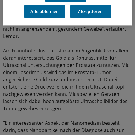
Antigen (PSA) gerichtet sind. "Das ist eine wichtige
Alle ablehnen
Akzeptieren
Struktur beim Prostatakrebs. Das Gold reichert sich
mithilfe der Antikörper in dem Tumorgewebe an, aber
nicht in angrenzendem, gesundem Gewebe", erläutert
Lemor.
Am Fraunhofer-Institut ist man im Augenblick vor allem
daran interessiert, das Gold als Kontrastmittel für
Ultraschalluntersuchungen der Prostata zu nutzen. Mit
einem Laserimpuls wird das im Prostata-Tumor
angereicherte Gold kurz und dezent erhitzt. Dabei
entsteht eine Druckwelle, die mit dem Ultraschallkopf
nachgewiesen werden kann. Mit speziellen Geräten
lassen sich dabei hoch aufgelöste Ultraschallbilder des
Tumorgewebes erzeugen.
"Ein interessanter Aspekt der Nanomedizin besteht
darin, dass Nanopartikel nach der Diagnose auch zur