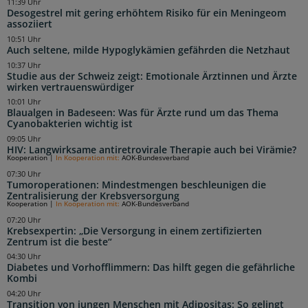
11:39 Uhr
Desogestrel mit gering erhöhtem Risiko für ein Meningeom
assoziiert
10:51 Uhr
Auch seltene, milde Hypoglykämien gefährden die Netzhaut
10:37 Uhr
Studie aus der Schweiz zeigt: Emotionale Ärztinnen und Ärzte
wirken vertrauenswürdiger
10:01 Uhr
Blaualgen in Badeseen: Was für Ärzte rund um das Thema
Cyanobakterien wichtig ist
09:05 Uhr
HIV: Langwirksame antiretrovirale Therapie auch bei Virämie?
Kooperation
|
In Kooperation mit:
AOK-Bundesverband
07:30 Uhr
Tumoroperationen: Mindestmengen beschleunigen die
Zentralisierung der Krebsversorgung
Kooperation
|
In Kooperation mit:
AOK-Bundesverband
07:20 Uhr
Krebsexpertin: „Die Versorgung in einem zertifizierten
Zentrum ist die beste“
04:30 Uhr
Diabetes und Vorhofflimmern: Das hilft gegen die gefährliche
Kombi
04:20 Uhr
Transition von jungen Menschen mit Adipositas: So gelingt