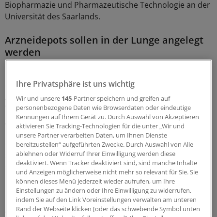
Biopharmazie und Pharmazeutische Technologie an der
Universität des Saarlands.
Arzneidepots sollen in der Lunge angelegt
werden
Ein Beispiel ist das Projekt NanoInhale, an dem Lehr
Ihre Privatsphäre ist uns wichtig
derzeit arbeitet. "Damit wollen wir per Inhalation
Arzneimitteldepots in der Lunge anlegen, die den
Wir und unsere
145
-Partner speichern und greifen auf
Wirkstoff dann langsam freisetzen", so Lehr. Er sucht
personenbezogene Daten wie Browserdaten oder eindeutige
Kennungen auf Ihrem Gerät zu. Durch Auswahl von Akzeptieren
gerade ein Nanopartikel, das die Grenze zwischen Luft
aktivieren Sie Tracking-Technologien für die unter „Wir und
und Lungengewebe überwinden kann und sich dann in
unsere Partner verarbeiten Daten, um Ihnen Dienste
der Lunge ablagert. "Natürlich müssen das Materialien
bereitzustellen“ aufgeführten Zwecke. Durch Auswahl von Alle
ablehnen oder Widerruf Ihrer Einwilligung werden diese
sein, die vom Körper mit der Zeit abgebaut werden",
deaktiviert. Wenn Tracker deaktiviert sind, sind manche Inhalte
sagt Lehr.
und Anzeigen möglicherweise nicht mehr so relevant für Sie. Sie
können dieses Menü jederzeit wieder aufrufen, um Ihre
Kandidaten dafür sind etwa jene Kunststoffe, die
Einstellungen zu ändern oder Ihre Einwilligung zu widerrufen,
indem Sie auf den Link Voreinstellungen verwalten am unteren
Chirurgen schon seit Jahrzehnten als Nahtmaterial
Rand der Webseite klicken [oder das schwebende Symbol unten
verwenden. Sie heißen Polymilchsäure oder auch