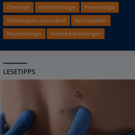
Onkologie
Ophthalmologie
Pneumologie
PolitKompass Gesundheit
Rechtssplitter
Rheumatologie
Seltene Erkrankungen
LESETIPPS