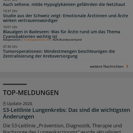
Auch seltene, milde Hypoglykämien gefährden die Netzhaut
10:37 Uhr
Studie aus der Schweiz zeigt: Emotionale Ärztinnen und Ärzte
wirken vertrauenswürdiger
10:01 Uhr
Blaualgen in Badeseen: Was für Ärzte rund um das Thema
Cyanobakterien wichtig ist
Kooperation
|
In Kooperation mit:
AOK-Bundesverband
07:30 Uhr
Tumoroperationen: Mindestmengen beschleunigen die
Zentralisierung der Krebsversorgung
weitere Nachrichten
TOP-MELDUNGEN
Update 2026
S3-Leitlinie Lungenkrebs: Das sind die wichtigsten
Änderungen
Die S3-Leitlinie „Prävention, Diagnostik, Therapie und
Nachsorge des Lungenkarzinoms“ wurde aktualisiert.