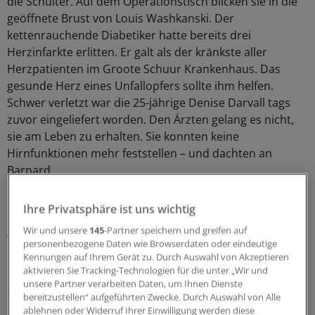
die Schulter. Auf dem Operationstisch blicken sie in die
geöffnete Brust von Louis Washkanski. Der
kettenrauchende Diabetiker hatte bereits drei
Herzinfarkte erlitten. Er galt als der kränkste aller
Herzpatienten im Groote Schuur Krankenhaus. Das
gesunde Herz eines Unfallopfers sollte ihm helfen.
Schwer verletzt war die 25-jährige Denise Darvall tags
zuvor eingeliefert worden. Den Ärzten gelang es nicht,
sie am Leben zu erhalten. Sie konnten keine
Hirnfunktionen mehr feststellen – und dachten an
Barnard.
"Jeder, der hier arbeitete, wusste, dass Barnard bereit
Ihre Privatsphäre ist uns wichtig
und in der Lage war, eine Herztransplantation
Wir und unsere
145
-Partner speichern und greifen auf
vorzunehmen", erklärt Museumsführerin Christine
personenbezogene Daten wie Browserdaten oder eindeutige
Heydenrych, die selbst bereits vor 50 Jahren am
Kennungen auf Ihrem Gerät zu. Durch Auswahl von Akzeptieren
Krankenhaus beschäftigt war, wenn auch in einem ganz
aktivieren Sie Tracking-Technologien für die unter „Wir und
unsere Partner verarbeiten Daten, um Ihnen Dienste
anderen Bereich. Barnard holte das Einverständnis von
bereitzustellen“ aufgeführten Zwecke. Durch Auswahl von Alle
Denises Vater ein, der bei dem Unfall nicht nur seine
ablehnen oder Widerruf Ihrer Einwilligung werden diese