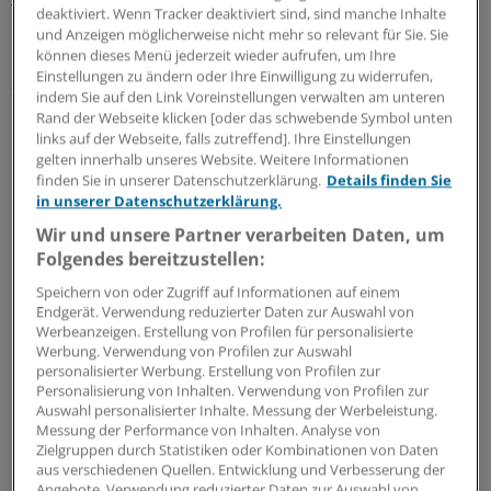
Tochter, sondern auch seine Frau verloren hatte.
deaktiviert. Wenn Tracker deaktiviert sind, sind manche Inhalte
und Anzeigen möglicherweise nicht mehr so relevant für Sie. Sie
können dieses Menü jederzeit wieder aufrufen, um Ihre
So sei der Tod seiner Tochter wenigstens zu etwas gut,
Einstellungen zu ändern oder Ihre Einwilligung zu widerrufen,
soll der geschockte Mann gesagt haben. Zwei Ärzte des
indem Sie auf den Link Voreinstellungen verwalten am unteren
Groote Schuur Krankenhauses erklärten das junge
Rand der Webseite klicken [oder das schwebende Symbol unten
links auf der Webseite, falls zutreffend]. Ihre Einstellungen
Unfallopfer unabhängig voneinander für hirntot. Der
gelten innerhalb unseres Website. Weitere Informationen
erste hatte das Haus verlassen, bevor der zweite eintraf.
finden Sie in unserer Datenschutzerklärung.
Details finden Sie
in unserer Datenschutzerklärung.
Hirntod als Lebensende
Wir und unsere Partner verarbeiten Daten, um
Folgendes bereitzustellen:
Diese Definition des Hirntodes als Lebensende wurde
Speichern von oder Zugriff auf Informationen auf einem
dabei zum ersten Mal auf der Welt angewendet. Das
Endgerät. Verwendung reduzierter Daten zur Auswahl von
südafrikanische Recht ließ das zu und verschaffte
Werbeanzeigen. Erstellung von Profilen für personalisierte
Barnard einen entscheidenden Vorteil im
Werbung. Verwendung von Profilen zur Auswahl
personalisierter Werbung. Erstellung von Profilen zur
internationalen Wettlauf um die erste
Personalisierung von Inhalten. Verwendung von Profilen zur
Herztransplantation. Das weitere Geschehen erzählt
Auswahl personalisierter Inhalte. Messung der Werbeleistung.
Christine Heydenrych anschaulich und detailreich wie
Messung der Performance von Inhalten. Analyse von
Zielgruppen durch Statistiken oder Kombinationen von Daten
einen Krimi, an eben dem Ort, an dem es sich ereignet
aus verschiedenen Quellen. Entwicklung und Verbesserung der
hat: "Christiaan Barnard hat das Herz selbst
Angebote. Verwendung reduzierter Daten zur Auswahl von