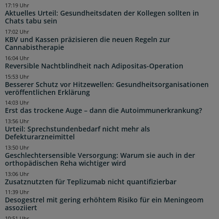
17:19 Uhr
Aktuelles Urteil: Gesundheitsdaten der Kollegen sollten in
Chats tabu sein
17:02 Uhr
KBV und Kassen präzisieren die neuen Regeln zur
Cannabistherapie
16:04 Uhr
Reversible Nachtblindheit nach Adipositas-Operation
15:53 Uhr
Besserer Schutz vor Hitzewellen: Gesundheitsorganisationen
veröffentlichen Erklärung
14:03 Uhr
Erst das trockene Auge – dann die Autoimmunerkrankung?
13:56 Uhr
Urteil: Sprechstundenbedarf nicht mehr als
Defekturarzneimittel
13:50 Uhr
Geschlechtersensible Versorgung: Warum sie auch in der
orthopädischen Reha wichtiger wird
13:06 Uhr
Zusatznutzten für Teplizumab nicht quantifizierbar
11:39 Uhr
Desogestrel mit gering erhöhtem Risiko für ein Meningeom
assoziiert
10:51 Uhr