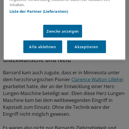
entnommen und durch den Steri in den anderen OP-
Inhalten.
Saal getragen", sagt sie. Zwei Stunden habe es gedauert,
Liste der Partner (Lieferanten)
das Herz richtig zu platzieren, dann habe es nicht
schlagen wollen. Erst nach dreimaligem Defibrillieren
Zwecke anzeigen
kam der erste Herzschlag am 3. Dezember 1967 um 5.58
Uhr. Die Wanduhr im Operationssaal zeigt genau diese
Uhrzeit.
Alle ablehnen
Akzeptieren
Glückwünsche und Neid
Barnard kam auch zugute, dass er in Minnesota unter
dem herzchirurgischen Pionier
Clarence Walton Lillehei
gearbeitet hatte, der an der Entwicklung einer Herz-
Lungen-Maschine beteiligt war. Eben diese Herz-Lungen-
Maschine kam bei dem weltbewegenden Eingriff in
Kapstadt zum Einsatz. Ohne die Technik wäre der
Eingriff nicht möglich gewesen.
Es waren also nicht nur Barnards Zielstrebigkeit und