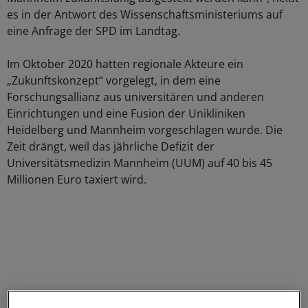
es in der Antwort des Wissenschaftsministeriums auf
eine Anfrage der SPD im Landtag.
Im Oktober 2020 hatten regionale Akteure ein
„Zukunftskonzept“ vorgelegt, in dem eine
Forschungsallianz aus universitären und anderen
Einrichtungen und eine Fusion der Unikliniken
Heidelberg und Mannheim vorgeschlagen wurde. Die
Zeit drängt, weil das jährliche Defizit der
Universitätsmedizin Mannheim (UUM) auf 40 bis 45
Millionen Euro taxiert wird.