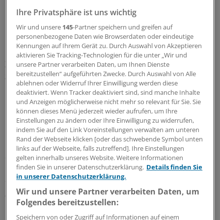
Ihre Privatsphäre ist uns wichtig
Wir und unsere
145
-Partner speichern und greifen auf
personenbezogene Daten wie Browserdaten oder eindeutige
Kennungen auf Ihrem Gerät zu. Durch Auswahl von Akzeptieren
aktivieren Sie Tracking-Technologien für die unter „Wir und
Zur Erinnerung:Das Uniklinikum mit 1350 Betten ist –
unsere Partner verarbeiten Daten, um Ihnen Dienste
bereitzustellen“ aufgeführten Zwecke. Durch Auswahl von Alle
zusammen mit dem privatisierten Uniklinik Marburg-
ablehnen oder Widerruf Ihrer Einwilligung werden diese
Gießen – das einzige, das nicht von einem Bundesland
deaktiviert. Wenn Tracker deaktiviert sind, sind manche Inhalte
betrieben wird, sondern von der Stadt Mannheim.
und Anzeigen möglicherweise nicht mehr so relevant für Sie. Sie
können dieses Menü jederzeit wieder aufrufen, um Ihre
Einstellungen zu ändern oder Ihre Einwilligung zu widerrufen,
Insgesamt vier Ministerien involviert
indem Sie auf den Link Voreinstellungen verwalten am unteren
Rand der Webseite klicken [oder das schwebende Symbol unten
Das Sozialministerium schiebt die Entscheidungslast in
links auf der Webseite, falls zutreffend]. Ihre Einstellungen
der Fusionsfrage auf die Stadt Mannheim. Die Kommune
gelten innerhalb unseres Website. Weitere Informationen
finden Sie in unserer Datenschutzerklärung.
Details finden Sie
müsse das künftige Medizinkonzept „unter Reduzierung
in unserer Datenschutzerklärung.
der derzeitigen Überkapazitäten“ ausarbeiten und eine
Wir und unsere Partner verarbeiten Daten, um
„relevante finanzielle Beteiligung“ an den noch offenen
Folgendes bereitzustellen:
Kosten der Fusion leisten.
Speichern von oder Zugriff auf Informationen auf einem