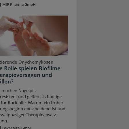
|
MIP Pharma GmbH
stierende Onychomykosen
 Rolle spielen Biofilme
herapieversagen und
llen?
e machen Nagelpilz
resistent und gelten als häufige
für Rückfälle. Warum ein früher
ungsbeginn entscheidend ist und
 zweiphasiger Therapieansatz
ann.
|
Bayer Vital GmbH