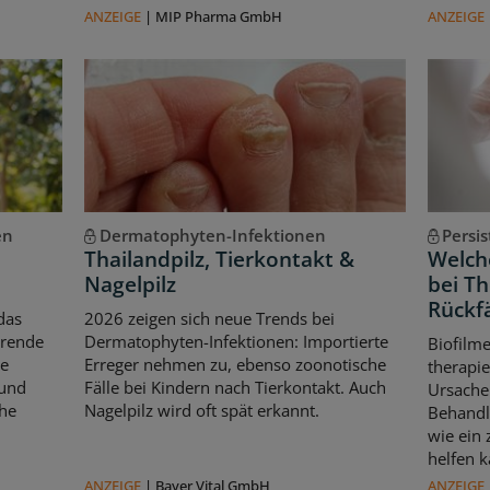
ANZEIGE
|
MIP Pharma GmbH
ANZEIGE
en
Dermatophyten-Infektionen
Persi
Thailandpilz, Tierkontakt &
Welche
Nagelpilz
bei T
Rückfä
das
2026 zeigen sich neue Trends bei
erende
Dermatophyten-Infektionen: Importierte
Biofilm
le
Erreger nehmen zu, ebenso zoonotische
therapie
 und
Fälle bei Kindern nach Tierkontakt. Auch
Ursache 
che
Nagelpilz wird oft spät erkannt.
Behandl
wie ein
helfen k
ANZEIGE
|
Bayer Vital GmbH
ANZEIGE