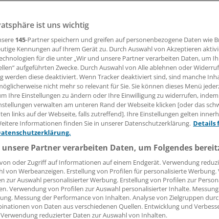
en Dresden, Zwickau und Leipzig wird untersucht, ob symp
rt sind oder eine Infektion schon stattgefunden hat.
vatsphäre ist uns wichtig
nsere
145
-Partner speichern und greifen auf personenbezogene Daten wie 
utige Kennungen auf Ihrem Gerät zu. Durch Auswahl von Akzeptieren aktivi
27.05.2020, 16:09 Uhr
echnologien für die unter „Wir und unsere Partner verarbeiten Daten, um I
ellen“ aufgeführten Zwecke. Durch Auswahl von Alle ablehnen oder Widerruf
ng werden diese deaktiviert. Wenn Tracker deaktiviert sind, sind manche Inh
öglicherweise nicht mehr so relevant für Sie. Sie können dieses Menü jeder
um Ihre Einstellungen zu ändern oder Ihre Einwilligung zu widerrufen, indem
nstellungen verwalten am unteren Rand der Webseite klicken [oder das sc
ner des Universitätsklinikums Leipzig untersuchen seit di
en links auf der Webseite, falls zutreffend]. Ihre Einstellungen gelten inner
hrer in Sachsen auf Infektionen mit SARS-CoV-2. Ziel sei es,
eitere Informationen finden Sie in unserer Datenschutzerklärung.
Details 
des aktuellen Infektionsstandes mit dem neuen Corona-Vir
Datenschutzerklärung.
n sächsischen Schulen zu erhalten, teilte das Klinikum mit
 unsere Partner verarbeiten Daten, um Folgendes bereit
en Schulen in den Regionen Dresden, Zwickau und Leipzig i
von oder Zugriff auf Informationen auf einem Endgerät. Verwendung reduzi
rchgeführt. Mit den drei Stufen sind Tests jetzt sowie zum
l von Werbeanzeigen. Erstellung von Profilen für personalisierte Werbung
hres, das Ende August startet, und im Herbst gemeint.
en zur Auswahl personalisierter Werbung. Erstellung von Profilen zur Person
en. Verwendung von Profilen zur Auswahl personalisierter Inhalte. Messung
ung. Messung der Performance von Inhalten. Analyse von Zielgruppen durch
rden Lehrer, die freiwillig an den Untersuchungen teilneh
inationen von Daten aus verschiedenen Quellen. Entwicklung und Verbess
 Die Klassen, die beteiligt würden, sollen zufällig bestimmt
 Verwendung reduzierter Daten zur Auswahl von Inhalten.