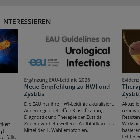
 INTERESSIEREN
Ergänzung EAU-Leitlinie 2026
Evidenz
Neue Empfehlung zu HWI und
Therap
Zystitis
Zystiti
Die EAU hat ihre HWI-Leitlinie aktualisiert.
Aktuelle
Änderungen betreffen Klassifikation,
rezidivi
Diagnostik und Therapie der Zystitis.
Resisten
Zudem wird ein weiteres Antibiotikum als
Wirksam
hkeit
Mittel der 1. Wahl empfohlen.
basiere
gt,
Leitlin
erfüllt.