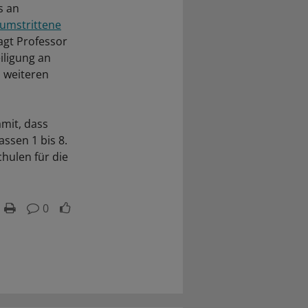
s an
umstrittene
sagt Professor
iligung an
 weiteren
amit, dass
ssen 1 bis 8.
hulen für die
0