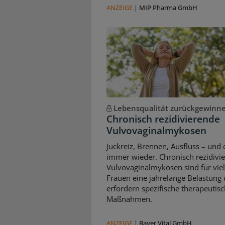
ANZEIGE
|
MIP Pharma GmbH
Lebensqualität zurückgewinn
Chronisch rezidivierende
Vulvovaginalmykosen
Juckreiz, Brennen, Ausfluss – und 
immer wieder. Chronisch rezidivi
Vulvovaginalmykosen sind für vie
Frauen eine jahrelange Belastung
erfordern spezifische therapeutis
Maßnahmen.
ANZEIGE
|
Bayer Vital GmbH