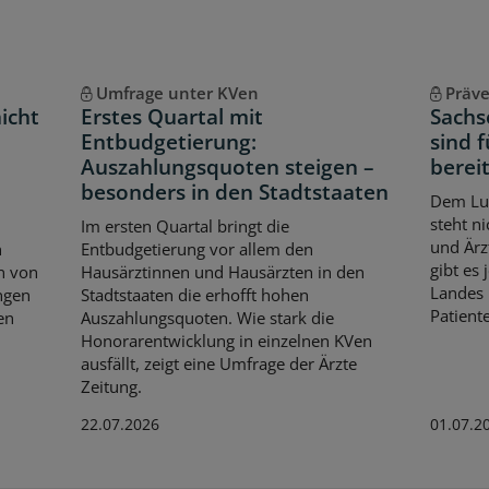
Umfrage unter KVen
Präv
icht
Erstes Quartal mit
Sachs
Entbudgetierung:
sind 
Auszahlungsquoten steigen –
berei
besonders in den Stadtstaaten
Dem Lun
steht n
Im ersten Quartal bringt die
und Ärz
n
Entbudgetierung vor allem den
gibt es 
n von
Hausärztinnen und Hausärzten in den
Landes 
ngen
Stadtstaaten die erhofft hohen
Patient
en
Auszahlungsquoten. Wie stark die
Honorarentwicklung in einzelnen KVen
ausfällt, zeigt eine Umfrage der Ärzte
Zeitung.
22.07.2026
01.07.2